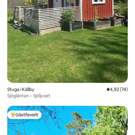
Stuga i Källby
4,92 av 5 i g
4,92 (74)
Sjögläntan – Sjöljuset
Gästfavorit
Populär gästfavorit