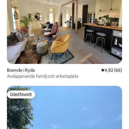
Boende i Ryda
4,92 av 5 i g
4,92 (66)
Avslappnande familj och arbetsplats
Gästfavorit
Gästfavorit