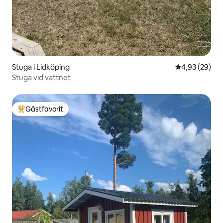
Stuga i Lidköping
4,93 av 5 i g
4,93 (29)
Stuga vid vattnet
Gästfavorit
Populär gästfavorit