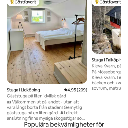
Gästfavorit
Gästfavorit
Populär gästfavorit
Populär gästfavor
Stuga i Falköping
Kleva Kvarn, på la
miljö
På Mössebergs norr
Kleva Kvarn. I ett
bäcken och kvarnhj
sovrum, matrum, pentry (inte för
Stuga i Lidköping
4,95 av 5 i genomsnittligt bety
4,95 (209)
matlagning men de
Gäststuga på liten idyllisk gård
vattenkokare ) och
🏡 Välkommen ut på landet - utan att
övernattande gäst
vara långt borta från staden! Gemytlig
tomten finns ägar
gäststuga på en liten gård. 🌲I direkt
friliggande litet 
anslutning finns mysiga skogsstigar som
liten bastu. Trädgå
Populära bekvämligheter för
leder både till naturreservatet Lunnelid
med bäckar, odling