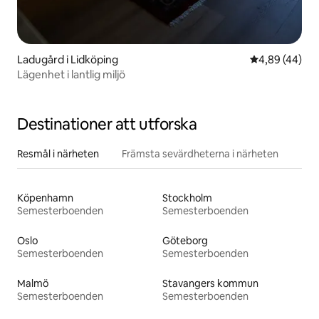
Ladugård i Lidköping
4,89 av 5 i g
4,89 (44)
Lägenhet i lantlig miljö
Destinationer att utforska
Resmål i närheten
Främsta sevärdheterna i närheten
Köpenhamn
Stockholm
Semesterboenden
Semesterboenden
Oslo
Göteborg
Semesterboenden
Semesterboenden
Malmö
Stavangers kommun
Semesterboenden
Semesterboenden