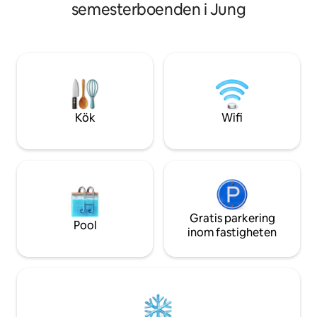
och till Råda Vy med dess fina
semesterboenden i Jung
del, växthus, fruktträd, rabatt
friluftsområde för vandring, cykling och
utsikt över skog o
löpning. 🏪Ca 7 km till centrum (via väg
här.
44 eller genom skogen) 🌅En bra
utgångspunkt för dagsutflykter så som
Hindens Rev, Kinnekulle, Kållandsö med
mera. 🍀Vår egna bostad ligger bredvid
Varmt Välkomna önskar Emil & Julia!🙂
Kök
Wifi
Gratis parkering
Pool
inom fastigheten