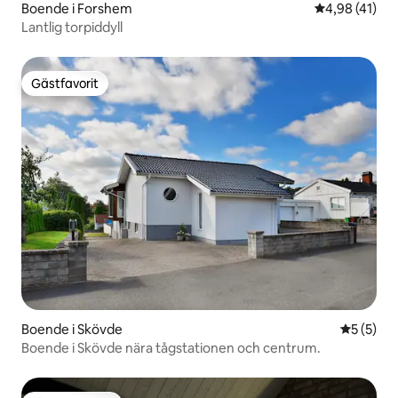
Boende i Forshem
4,98 av 5 i g
4,98 (41)
Lantlig torpiddyll
Gästfavorit
Gästfavorit
Boende i Skövde
5 av 5 i 
5 (5)
Boende i Skövde nära tågstationen och centrum.