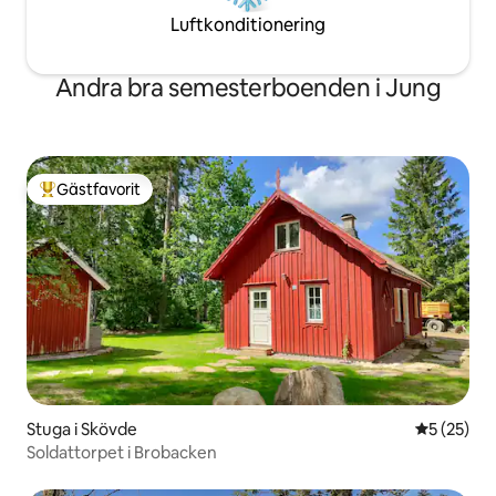
Luftkonditionering
Andra bra semesterboenden i Jung
Gästfavorit
Populär gästfavorit
Stuga i Skövde
5 av 5 i g
5 (25)
Soldattorpet i Brobacken