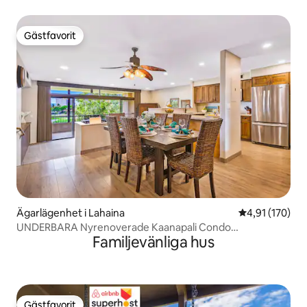
Gästfavorit
Gästfavorit
Ägarlägenhet i Lahaina
4,91 av 5 i ge
4,91 (170)
UNDERBARA Nyrenoverade Kaanapali Condo
Familjevänliga hus
TILLGÄNGLIG !!!
Gästfavorit