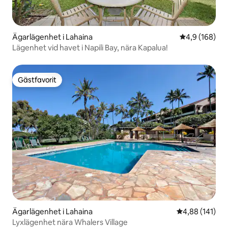
Ägarlägenhet i Lahaina
4,9 av 5 i ge
4,9 (168)
Lägenhet vid havet i Napili Bay, nära Kapalua!
Gästfavorit
Gästfavorit
Ägarlägenhet i Lahaina
4,88 av 5 i ge
4,88 (141)
Lyxlägenhet nära Whalers Village