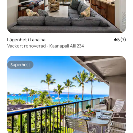
Lägenhet i Lahaina
5 av 5 i 
5 (7)
Vackert renoverad - Kaanapali Alii 234
Superhost
Superhost