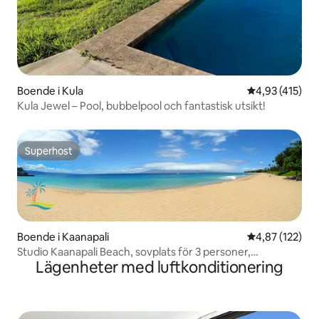
Boende i Kula
4,93 av 5 i ge
4,93 (415)
Kula Jewel – Pool, bubbelpool och fantastisk utsikt!
Superhost
Superhost
Boende i Kaanapali
4,87 av 5 i ge
4,87 (122)
Studio Kaanapali Beach, sovplats för 3 personer,
Lägenheter med luftkonditionering
strandstuga, Ja