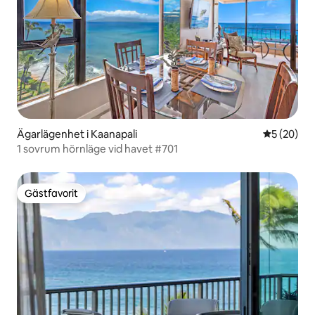
Ägarlägenhet i Kaanapali
5 av 5 i g
5 (20)
1 sovrum hörnläge vid havet #701
Gästfavorit
Gästfavorit