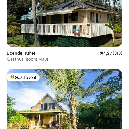
Boende i Kihei
4,97 av 5 i ge
4,97 (313)
Gästhus i södra Maui
Gästfavorit
Populär gästfavorit