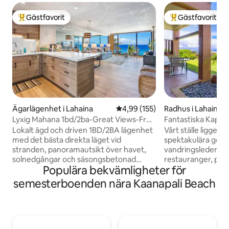
Gästfavorit
Gästfavorit
Populär gästfavorit
Populär gästfavor
Ägarlägenhet i Lahaina
4,99 av 5 i genomsnittligt bet
4,99 (155)
Radhus i Lahaina
Lyxig Mahana 1bd/2ba-Great Views-Free
Fantastiska Kapalu
Park/WiFi
endast för 6!
Lokalt ägd och driven 1BD/2BA lägenhet
Vårt ställe ligger 
med det bästa direkta läget vid
spektakulära golfb
stranden, panoramautsikt över havet,
vandringsleder, vala
solnedgångar och säsongsbetonad
restauranger, poole
Populära bekvämligheter för
valskådning. Ägaren har inte snålat på
kommer att älska v
något när det gäller att renovera denna
den otroliga utsik
semesterboenden nära Kaanapali Beach
enhet, vilket gör den till en av de
utomhusträdgårde
trevligaste enheterna i hela Mahana.
vi kallar den vårt
Vakna upp till den svala tropiska brisen
gräsmattan. Du ko
och ljudet av stranden bara 50 meter
atmosfären, grann
bort. Fönster från golv till tak i
kommer att älska a