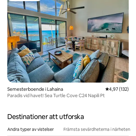
Semesterboende i Lahaina
4,97 av 5 i ge
4,97 (132)
Paradis vid havet! Sea Turtle Cove C24 Napili Pt
Destinationer att utforska
Andra typer av vistelser
Främsta sevärdheterna i närheten