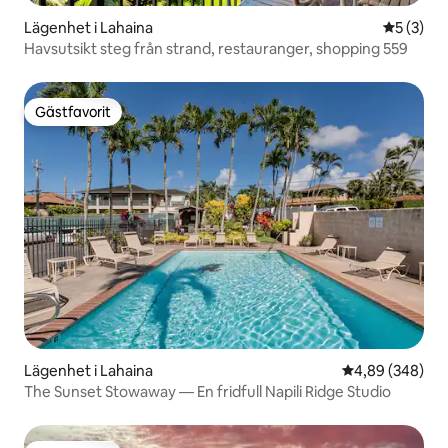
Lägenhet i Lahaina
5 av 5 i 
5 (3)
Havsutsikt steg från strand, restauranger, shopping 559
Gästfavorit
Gästfavorit
Lägenhet i Lahaina
4,89 av 5 i ge
4,89 (348)
The Sunset Stowaway — En fridfull Napili Ridge Studio