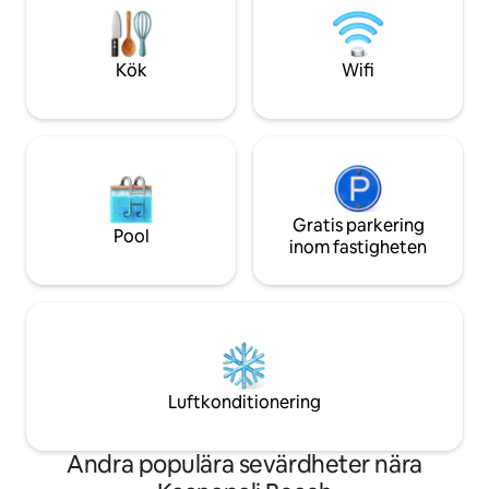
vardagsrummet och sovrummet ger
Kapalua. Vårt boen
den fantastiska utsikten och varma Maui
ensamma äventyrar
solen in medan central
inte lämpligt för b
Kök
Wifi
luftkonditionering håller dig sval inuti.
Gratis parkering
Pool
inom fastigheten
Luftkonditionering
Andra populära sevärdheter nära