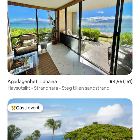
Ägarlägenhet i Lahaina
4,95 av 5 i ge
4,95 (151)
Havsutsikt - Strandnära - Steg till en sandstrand!
Gästfavorit
Populär gästfavorit