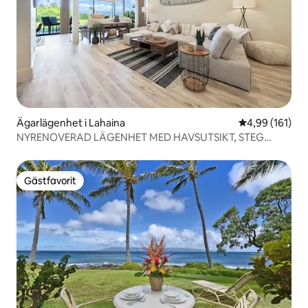
Ägarlägenhet i Lahaina
4,99 av 5 i ge
4,99 (161)
NYRENOVERAD LÄGENHET MED HAVSUTSIKT, STEG
FRÅN STRANDEN
Gästfavorit
Gästfavorit