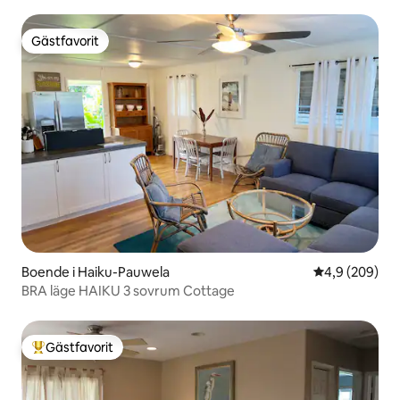
sovrum
Gästfavorit
Gästfavorit
Boende i Haiku-Pauwela
4,9 av 5 i ge
4,9 (209)
BRA läge HAIKU 3 sovrum Cottage
Gästfavorit
Populär gästfavorit