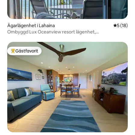
Ägarlägenhet i Lahaina
5 av 5 i g
5 (18)
Ombyggd Lux Oceanview resort lägenhet,
luftkonditionering och mer
Gästfavorit
Populär gästfavorit