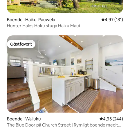
Boende i Haiku-Pauwela
4,97 av 5 i ge
4,97 (131)
Hunter Hales Hoku stuga Haiku Maui
Gästfavorit
Gästfavorit
Boende i Wailuku
4,95 av 5 i ge
4,95 (244)
The Blue Door på Church Street | Rymligt boende med två