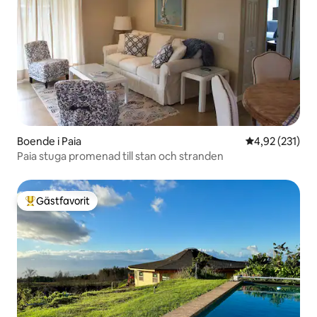
Boende i Paia
4,92 av 5 i ge
4,92 (231)
Paia stuga promenad till stan och stranden
Gästfavorit
Populär gästfavorit