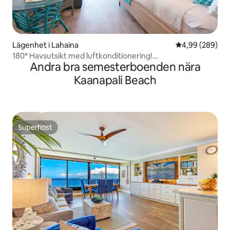
Lägenhet i Lahaina
4,99 av 5 i ge
4,99 (289)
180* Havsutsikt med luftkonditionering!
Andra bra semesterboenden nära
Ombyggnad+2Pooler+Ren
Kaanapali Beach
Superhost
Superhost