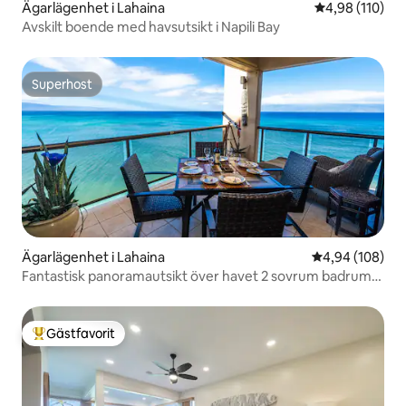
Ägarlägenhet i Lahaina
4,98 av 5 i ge
4,98 (110)
Avskilt boende med havsutsikt i Napili Bay
Superhost
Superhost
Ägarlägenhet i Lahaina
4,94 av 5 i ge
4,94 (108)
Fantastisk panoramautsikt över havet 2 sovrum badrum
med luftkonditionering
Gästfavorit
Populär gästfavorit