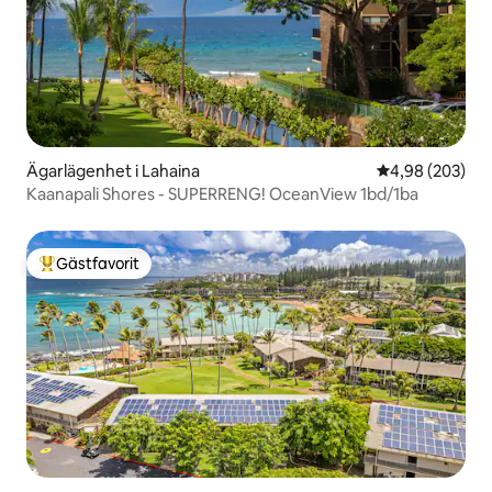
Ägarlägenhet i Lahaina
4,98 av 5 i ge
4,98 (203)
Kaanapali Shores - SUPERRENG! OceanView 1bd/1ba
Gästfavorit
Populär gästfavorit