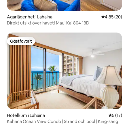
Ägarlägenhet i Lahaina
4,85 av 5 i g
4,85 (20)
Direkt utsikt över havet! Maui Kai 804 1BD
Gästfavorit
Gästfavorit
Hotellrum i Lahaina
5 av 5 i g
5 (17)
Kahana Ocean View Condo | Strand och pool | King-säng