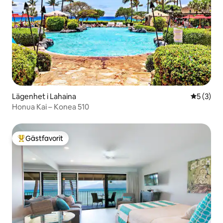
Lägenhet i Lahaina
5 av 5 i 
5 (3)
Honua Kai – Konea 510
Gästfavorit
Populär gästfavorit