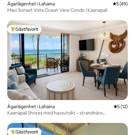
Ägarlägenhet i Lahaina
5 av 5 i g
5 (49)
Maui Sunset Vista Ocean View Condo i Kaanapali
Gästfavorit
Populär gästfavorit
Ägarlägenhet i Lahaina
5 av 5 i g
5 (12)
Kaanapali Shores med havsutsikt – strandnära
semesteranläggning med luftkonditionering
Gästfavorit
Populär gästfavorit