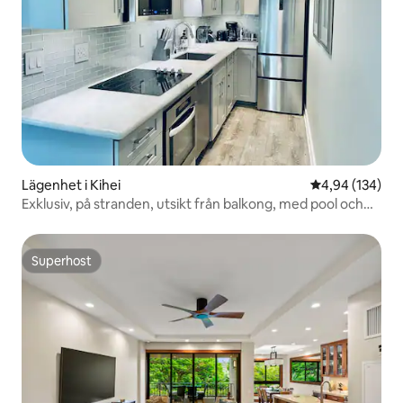
Lägenhet i Kihei
4,94 av 5 i ge
4,94 (134)
Exklusiv, på stranden, utsikt från balkong, med pool och
grill!
Superhost
Superhost