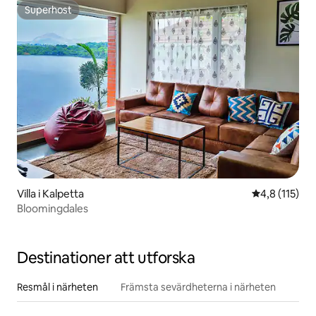
Superhost
Superhost
Villa i Kalpetta
4,8 av 5 i g
4,8 (115)
Bloomingdales
Destinationer att utforska
Resmål i närheten
Främsta sevärdheterna i närheten