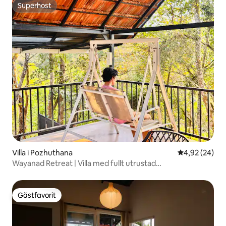
Superhost
Superhost
Villa i Pozhuthana
4,92 av 5 i g
4,92 (24)
Wayanad Retreat | Villa med fullt utrustad
luftkonditionering | Privat takterrass
Gästfavorit
Gästfavorit