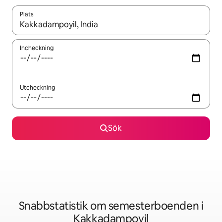
Plats
När resultaten är tillgängliga kan du navigera med upp- och ned
Incheckning
Utcheckning
Sök
Snabbstatistik om semesterboenden i
Kakkadampoyil