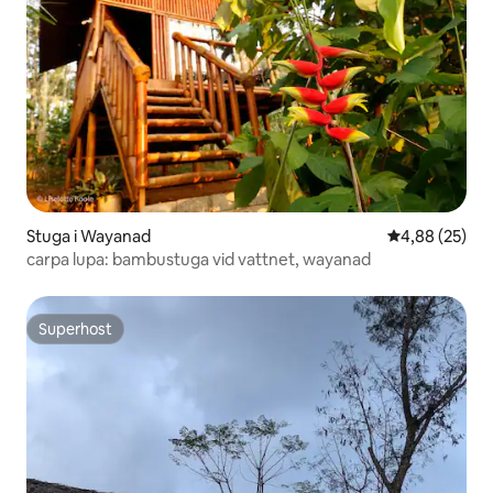
Stuga i Wayanad
4,88 av 5 i g
4,88 (25)
carpa lupa: bambustuga vid vattnet, wayanad
Superhost
Superhost