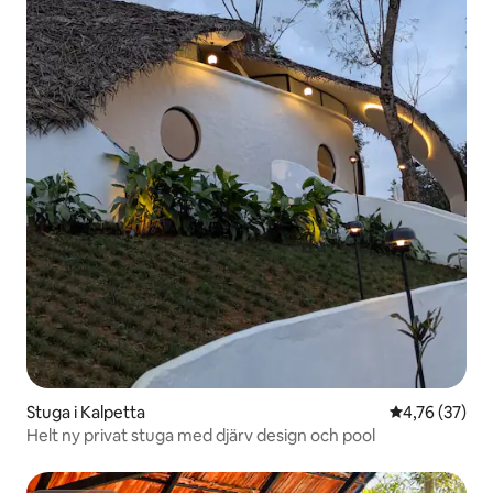
Stuga i Kalpetta
4,76 av 5 i g
4,76 (37)
Helt ny privat stuga med djärv design och pool