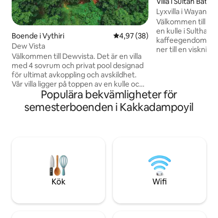
Villa i Sultan Bathe
Lyxvilla i Wayanad 
trädgård
Välkommen till Ahaa
en kulle i Sulthan B
Boende i Vythiri
4,97 av 5 i genomsnittligt bet
4,97 (38)
kaffeegendom. På
Dew Vista
ner till en visknin
Välkommen till Dewvista. Det är en villa
till svepande utsikt
med 4 sovrum och privat pool designad
fyller din vistelse
för ultimat avkoppling och avskildhet.
stillhet. Egendom
Vår villa ligger på toppen av en kulle och
exklusiv tillflykts
Populära bekvämligheter för
erbjuder en fantastisk utsikt över det
fullständig avskil
omgivande landskapet från varje rum,
bekvämligheten m
semesterboenden i Kakkadampoyil
vilket fördjupar dig i skönheten i
utrymmen som söml
Wayanad. Varje sovrum öppnar upp mot
naturen. Stillheten
en privat balkong, så att du kan njuta av
skönheten omger 
lugna morgnar och stjärnklara kvällar
pausar försiktigt s
med en plats på första raden till
vara.
fantastisk utsikt. Villans höjdpunkt är
utan tvekan den privata poolen, som
erbjuder uppfriskande simningar.....
Kök
Wifi