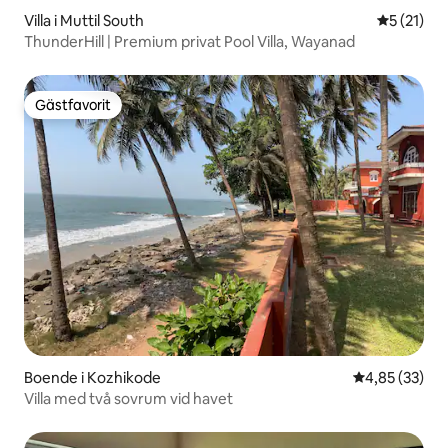
Villa i Muttil South
5 av 5 i g
5 (21)
ThunderHill | Premium privat Pool Villa, Wayanad
Gästfavorit
Gästfavorit
Boende i Kozhikode
4,85 av 5 i g
4,85 (33)
Villa med två sovrum vid havet