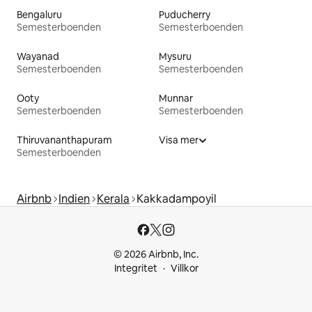
Bengaluru
Puducherry
Semesterboenden
Semesterboenden
Wayanad
Mysuru
Semesterboenden
Semesterboenden
Ooty
Munnar
Semesterboenden
Semesterboenden
Thiruvananthapuram
Visa mer
Semesterboenden
Airbnb
Indien
Kerala
Kakkadampoyil
© 2026 Airbnb, Inc.
Integritet
Villkor