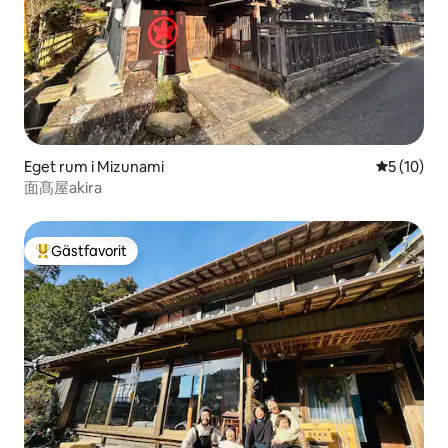
Eget rum i Mizunami
5 av 5 i g
5 (10)
面髙屋akira
Gästfavorit
Populär gästfavorit