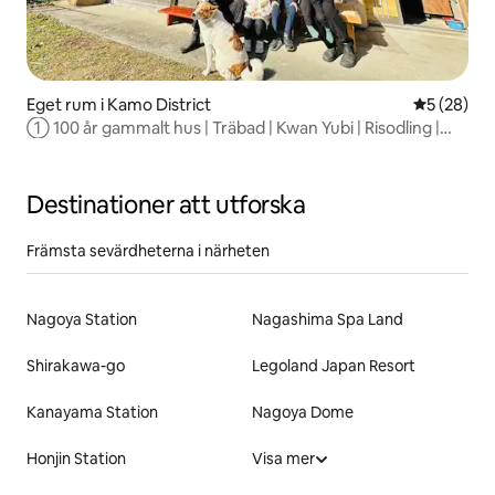
Eget rum i Kamo District
5 av 5 i g
5 (28)
① 100 år gammalt hus | Träbad | Kwan Yubi | Risodling |
Real Japan Gifu
Destinationer att utforska
Främsta sevärdheterna i närheten
Nagoya Station
Nagashima Spa Land
Shirakawa-go
Legoland Japan Resort
Kanayama Station
Nagoya Dome
Honjin Station
Visa mer