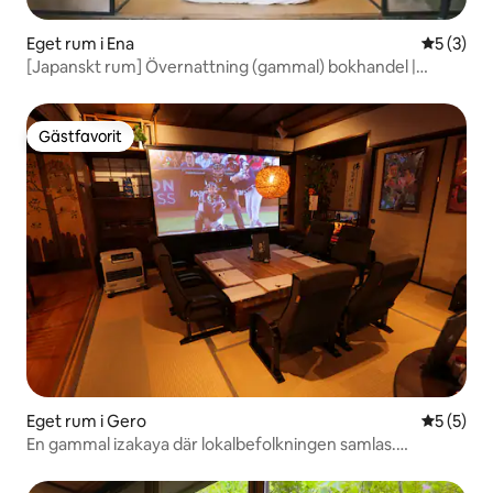
Eget rum i Ena
5 av 5 i 
5 (3)
[Japanskt rum] Övernattning (gammal) bokhandel |
Övernatta i en 100 år gammal bokhandel
Gästfavorit
Gästfavorit
Eget rum i Gero
5 av 5 i 
5 (5)
En gammal izakaya där lokalbefolkningen samlas.
Privatrum där du kan dricka och bo