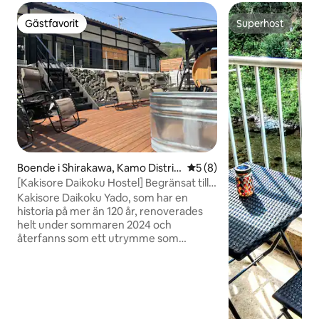
Gästfavorit
Superhost
Gästfavorit
Superhost
Boende i Shirakawa, Kamo Distric
5 av 5 i genomsnittligt b
5 (8)
t
[Kakisore Daikoku Hostel] Begränsat till
en grupp per dag / Ett 120 år gammalt
Kakisore Daikoku Yado, som har en
privat hus och en privat bastu intill floden
historia på mer än 120 år, renoverades
framför hostel
helt under sommaren 2024 och
återfanns som ett utrymme som
kombinerar komfort samtidigt som den
gamla goda atmosfären bibehålls.Njut av
en lyxig tid som endast kan upplevas här.
Om■ huset ・ En fantastisk utsikt där du
kan känna de fyra årstiderna Rummet i