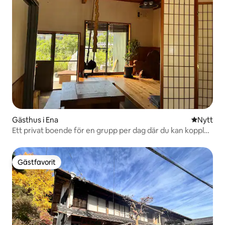
Gästhus i Ena
Nytt ställ
Nytt
Ett privat boende för en grupp per dag där du kan koppla
av till ljudet av flodens porlande
Gästfavorit
Gästfavorit