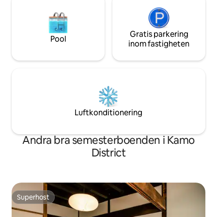
▼Grill [Från 3 000 ¥ (skatt ingår)/En
Onsen! 20-30 minuters bilresa till Gujo
grupp per session] Uthyrning av ett
City 40-50 minuters
paket inklusive användning av
Det finns en naturl
utrymmet, spis och kol (3 kg) etc. Du är
Gratis parkering
"Hoshoeminoyu" 5 
Pool
välkommen att njuta av hela
rummet, så att du 
inom fastigheten
fastigheten.
och njuta av en må
rekommenderar "
lunch och middag! Vänligen förstå 
förväg att vi håll
utan större renover
ett ★billigt pris. ★Garage finns
Rekommenderas fö
Luftkonditionering
6 motorcyklar 
Andra bra semesterboenden i Kamo
District
Superhost
Superhost