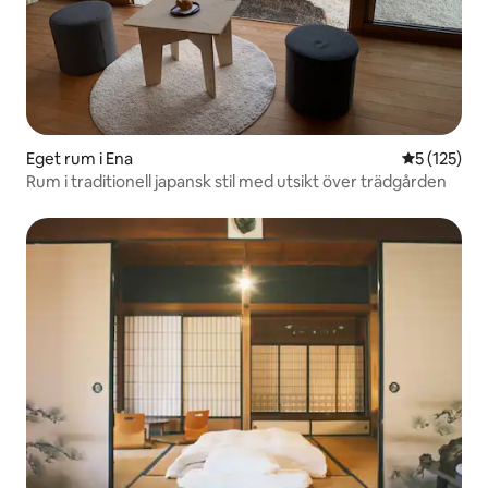
Eget rum i Ena
5 av 5 i ge
5 (125)
Rum i traditionell japansk stil med utsikt över trädgården