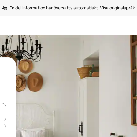
En del information har översatts automatiskt. 
Visa originalspråk
d upp- och nedåtpilarna eller utforska genom att trycka eller svepa.