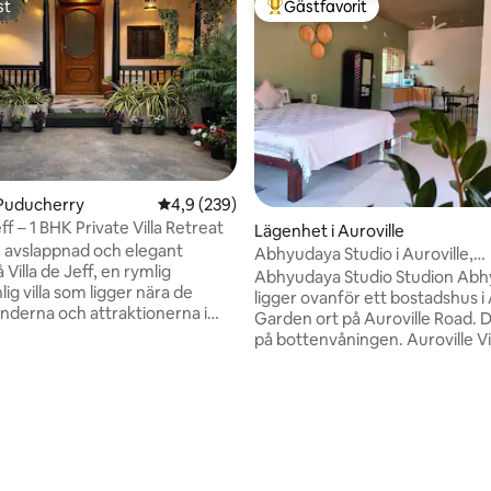
st
Gästfavorit
st
Populär gästfavorit
 Puducherry
4,9 av 5 i genomsnittligt betyg, 239 omdöm
4,9 (239)
eff – 1 BHK Private Villa Retreat
Lägenhet i Auroville
n avslappnad och elegant
Abhyudaya Studio i Auroville,
å Villa de Jeff, en rymlig
Pondicherry
Abhyudaya Studio Studion Abhyudaya
lig villa som ligger nära de
ligger ovanför ett bostadshus 
änderna och attraktionerna i
Garden ort på Auroville Road. D
rry. Boendet har bekväma
på bottenvåningen. Auroville Vi
ena badrum, snabbt WiFi och
Centre – 3 km bort. För 2–3 gäster
t vardagsrum som är perfekt
Badrum har gejsir Pentry är gjort för
er och grupper. Beläget i ett
tligt betyg, 11 omdömen
grundläggande matlagning. Ut
åde med gratis gatuparkering,
måltider - inte möjligt. Utrusta
det den perfekta balansen
Mikrovågsugn, Minikylskåp,
mfort, avskildhet och
Vattenkokare, Induktionsplatta
het. Oavsett om du är här för
Inverter-backup stöder fläktar