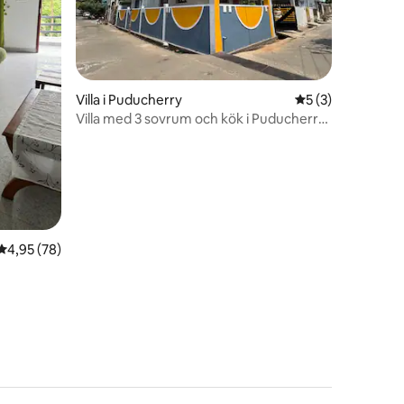
en
Villa i Puducherry
5 av 5 i genomsni
5 (3)
Villa med 3 sovrum och kök i Puducherry |
Nära Jipmer | Jacuzzi
4,95 av 5 i genomsnittligt betyg, 78 omdömen
4,95 (78)