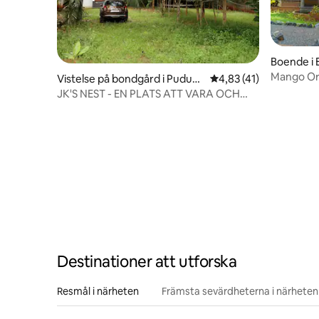
Boende i 
Mango Or
Vistelse på bondgård i Puduch
4,83 av 5 i genomsnit
4,83 (41)
erry
JK'S NEST - EN PLATS ATT VARA OCH
KOPPLA AV I LUGN OCH RO-
Destinationer att utforska
Resmål i närheten
Främsta sevärdheterna i närheten