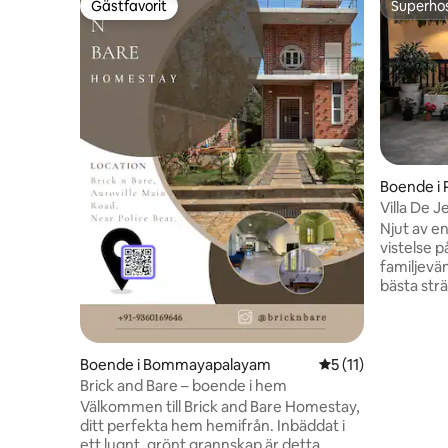
Gästfavorit
Superho
Gästfavorit
Superho
Boende i
Villa De J
Njut av e
vistelse p
familjevän
bästa str
Pondiche
sovrum, r
ett mysig
för familj
Boende i Bommayapalayam
5 av 5 i genomsnit
5 (11)
lugnt omr
Brick and Bare – boende i hem
erbjuder 
Välkommen till Brick and Bare Homestay,
mellan ko
ditt perfekta hem hemifrån. Inbäddat i
bekvämlig
ett lugnt, grönt grannskap är detta