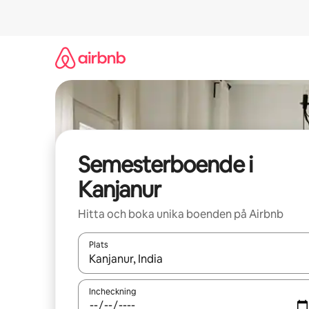
Hoppa
till
innehåll
Semesterboende i
Kanjanur
Hitta och boka unika boenden på Airbnb
Plats
När resultaten är tillgängliga kan du navigera me
Incheckning