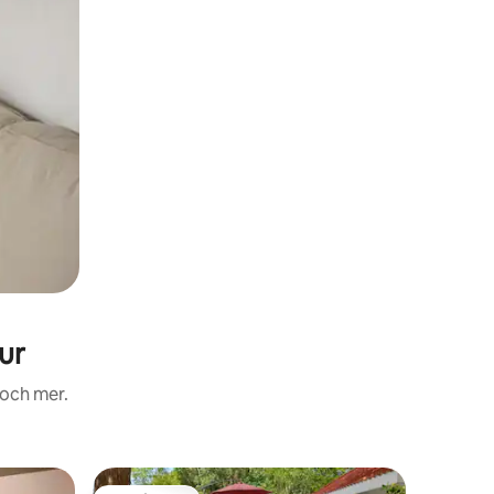
ur
 och mer.
Lägenhet 