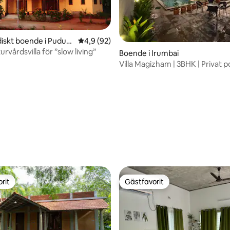
iskt boende i Puduc
4,9 av 5 i genomsnittligt betyg, 92 omdöm
4,9 (92)
turvårdsvilla för ”slow living”
Boende i Irumbai
Villa Magizham | 3BHK | Privat po
tligt betyg, 54 omdömen
Auroville
rit
Gästfavorit
rit
Gästfavorit