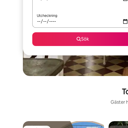
Utcheckning
Sök
T
Gäster h