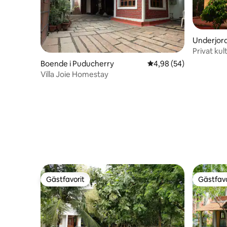
Underjord
herry
Privat kul
Boende i Puducherry
4,98 av 5 i genomsnit
4,98 (54)
Villa Joie Homestay
Gästfavorit
Gästfavo
Gästfavorit
Gästfavo