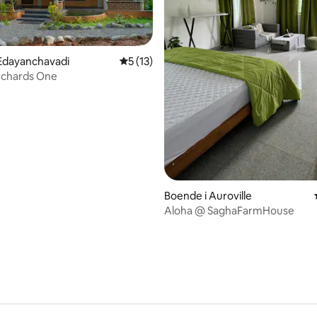
Edayanchavadi
5 av 5 i genomsnittligt betyg, 13 omdöm
5 (13)
chards One
tligt betyg, 41 omdömen
Boende i Auroville
Aloha @ SaghaFarmHouse