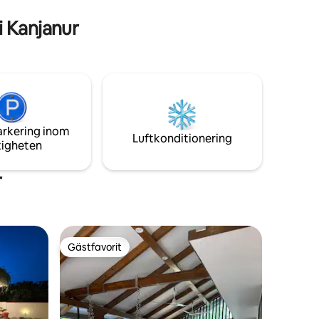
h
 Kanjanur
 inga
arkering inom
Luftkonditionering
tigheten
r
Gästfavorit
Gästfavorit