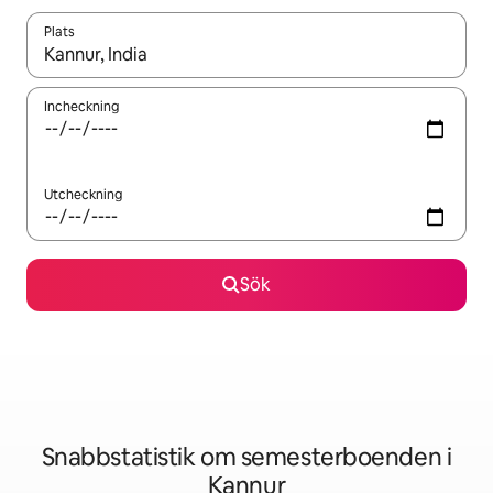
Plats
När resultaten är tillgängliga kan du navigera med upp- och ned
Incheckning
Utcheckning
Sök
Snabbstatistik om semesterboenden i
Kannur