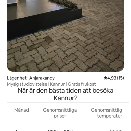
Lägenhet i Anjarakandy
4,93 av 5 i g
4,93 (15)
Mysig studiovistelse i Kannur | Gratis frukost
När är den bästa tiden att besöka
Kannur?
Månad
Genomsnittliga
Genomsnittlig
priser
temperatur