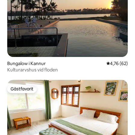
Bungalow i Kannur
4,76 av 5 i g
4,76 (62)
Kulturarvshus vid floden
Gästfavorit
Gästfavorit