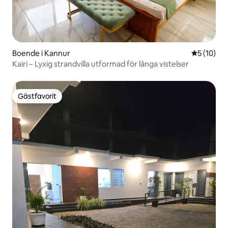
Boende i Kannur
5 av 5 i g
5 (10)
Kairi – Lyxig strandvilla utformad för långa vistelser
Gästfavorit
Gästfavorit