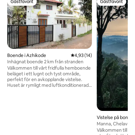
Gästfavorit
Gästfavorit
Gästfavorit
Gästfavorit
Boende i Azhikode
4,93 av 5 i genomsnittligt be
4,93 (14)
Inhägnat boende 2 km från stranden
Välkommen till vårt fridfulla hemboende
beläget i ett lugnt och tyst område,
perfekt för en avkopplande vistelse.
Huset är rymligt med luftkonditionerade
rum, angränsande badrum och ett
öppet kök för gäster att använda.
Boendet är helt inhägnat och erbjuder
avskildhet och säkerhet. Den vackra
stranden ligger bara 2 km bort och är
Vistelse på bondgå
idealisk för att njuta av solnedgångar och
vara
Manna, Chelavara
havsbris. Närliggande butiker ligger bara
Välkommen till Manna! En kaf
0,5 km bort, vilket gör det enkelt att få