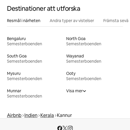
Destinationer att utforska
Resmål i närheten
Andra typer av vistelser
Främsta sevär
Bengaluru
North Goa
Semesterboenden
Semesterboenden
South Goa
Wayanad
Semesterboenden
Semesterboenden
Mysuru
Ooty
Semesterboenden
Semesterboenden
Munnar
Visa mer
Semesterboenden
Airbnb
Indien
Kerala
Kannur