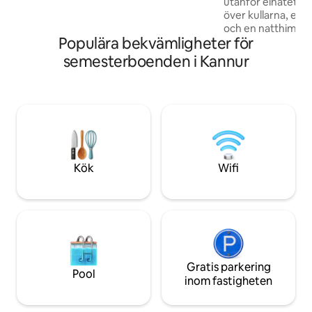
utanför elnätet, av
tillgång till dagligvaror under din vistelse.
över kullarna, en b
och en natthimmel fu
Populära bekvämligheter för
kan vakna upp till
till kvittrande fågl
semesterboenden i Kannur
ut dig på en yogam
runt, hemliga vatte
solnedgången vid 
av frodiga vinterg
njuta av enkel aute
matlagning, lata r
bara öva konsten a
Kök
Wifi
Gratis parkering
Pool
inom fastigheten