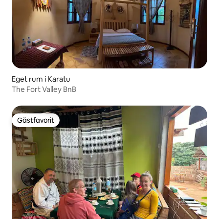
Eget rum i Karatu
The Fort Valley BnB
Gästfavorit
Gästfavorit