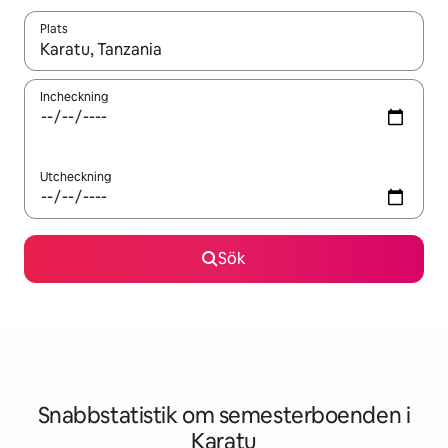
Plats
När resultaten är tillgängliga kan du navigera med upp- och ned
Incheckning
Utcheckning
Sök
Snabbstatistik om semesterboenden i
Karatu