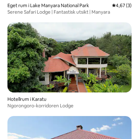
Eget rum i Lake Manyara National Park
4,67 av 5 i 
4,67 (3)
Serene Safari Lodge | Fantastisk utsikt | Manyara
Hotellrum i Karatu
Ngorongoro-korridoren Lodge