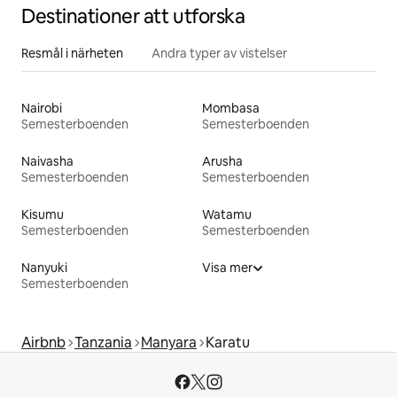
Destinationer att utforska
Resmål i närheten
Andra typer av vistelser
Nairobi
Mombasa
Semesterboenden
Semesterboenden
Naivasha
Arusha
Semesterboenden
Semesterboenden
Kisumu
Watamu
Semesterboenden
Semesterboenden
Nanyuki
Visa mer
Semesterboenden
Airbnb
Tanzania
Manyara
Karatu