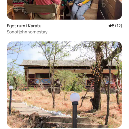
Eget rum i Karatu
5 av 5 i g
5 (12)
Sonofjohnhomestay