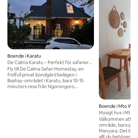
Boende i Karatu
De Calma Karatu – Perfekt för safarier
och retreater
Fly till De Calma Safari Homestay, en
fridfull privat bondgård belägen i
Bashay-området i Karatu, bara 10-15
minuters resa från Ngorongoro
Conservation Area Gate och på vägen
till eller från Serengeti National Park.
Denna vackra homestay blandar
Boende i Mto Wa 
afrikansk safari charm, modern komfort
Mysigt hus i Mto 
och naturens lugn. Njut av magnifik
Välkommen att kop
utsikt över Ngorongoro Highlands,
område, bara på g
fridfulla akaciaträd längs fågelsång,
Manyara. Det bek
varma solnedgångar och den mysiga
allt du behöver fö