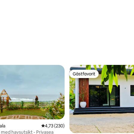
Gästfavorit
Gästfavorit
kala
4,73 av 5 i genomsnittligt betyg, 230 omdöm
4,73 (230)
la med havsutsikt - Privasea