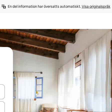
En del information har översatts automatiskt. 
Visa originalspråk
d upp- och nedåtpilarna eller utforska genom att trycka eller svepa.