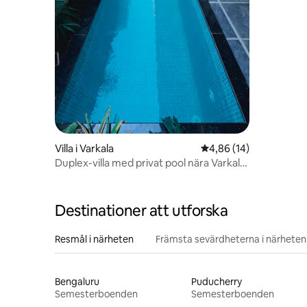
Villa i Varkala
4,86 av 5 i genomsnit
4,86 (14)
Duplex-villa med privat pool nära Varkala
Beach
Destinationer att utforska
Resmål i närheten
Främsta sevärdheterna i närheten
Bengaluru
Puducherry
Semesterboenden
Semesterboenden