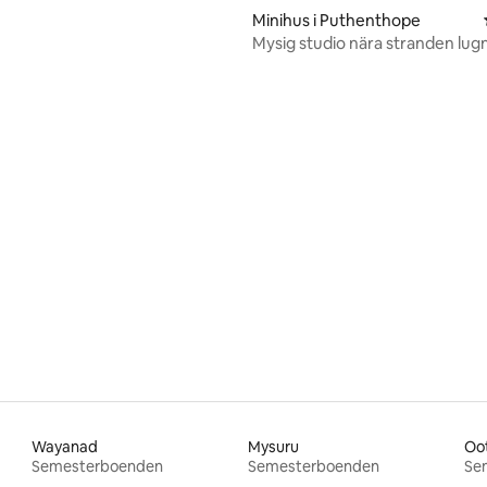
Minihus i Puthenthope
Mysig studio nära stranden lugn 
Trivandrum
tligt betyg, 14 omdömen
Wayanad
Mysuru
Oo
Semesterboenden
Semesterboenden
Se