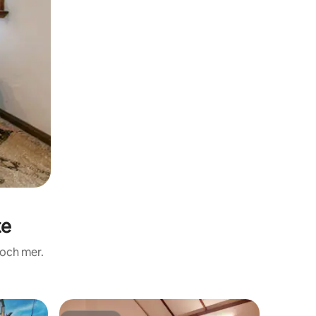
te
 och mer.
Boende i 