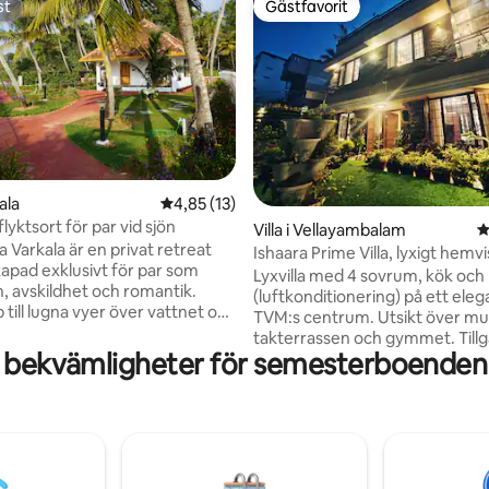
st
Gästfavorit
st
Gästfavorit
ligt betyg, 135 omdömen
kala
4,85 av 5 i genomsnittligt betyg, 13 omdöm
4,85 (13)
lflyktsort för par vid sjön
Villa i Vellayambalam
4
la Varkala är en privat retreat
Ishaara Prime Villa, lyxigt hemv
kapad exklusivt för par som
stadens centrum
Lyxvilla med 4 sovrum, kök oc
n, avskildhet och romantik.
(luftkonditionering) på ett elega
till lugna vyer över vattnet och
TVM:s centrum. Utsikt över mu
n lugnar ner
takterrassen och gymmet. Tillgå
ng dig. Utan delade utrymmen
 bekvämligheter för semesterboenden 
huvudväg och höghastighetsin
n lugn, intim atmosfär känns
Ljudisolerad villa med 5 anslutn
nblick här personligt och utan
toaletter. Vid bokning av 2 gäste
lket gör Kaayal Villa till den
rum, 4 gäster får 2 rum, 6 gäste
illflyktsorten för att
rum och endast 8 eller fler gäst
as, koppla av och skapa
rum i hela villan. Täckt parkering
 minnen tillsammans. Gäster
och 2 cyklar. Modulkök med de