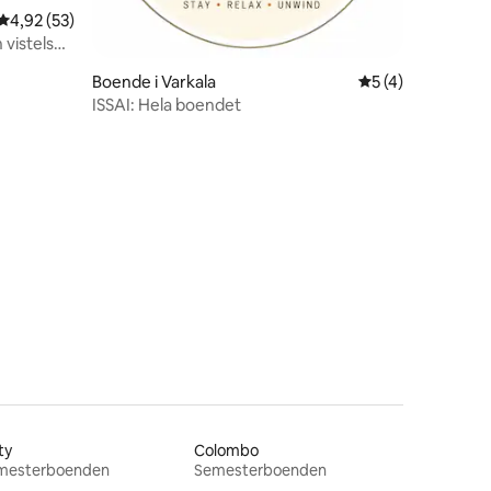
4,92 av 5 i genomsnittligt betyg, 53 omdömen
4,92 (53)
vistelse i
Boende i Varkala
5 av 5 i genomsn
5 (4)
ISSAI: Hela boendet
ty
Colombo
mesterboenden
Semesterboenden