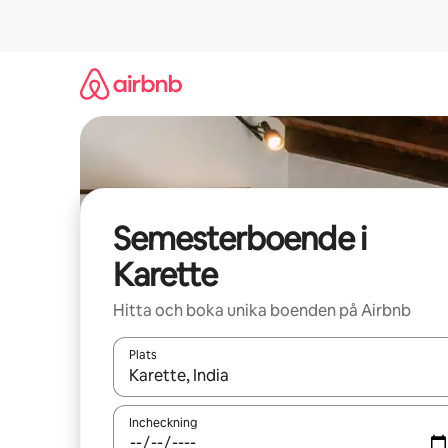
Hoppa
till
innehåll
Semesterboende i
Karette
Hitta och boka unika boenden på Airbnb
Plats
När resultaten är tillgängliga kan du navigera me
Incheckning