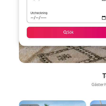
Utcheckning
Sök
T
Gäster h