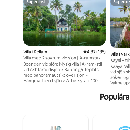
Superhost
Superho
Superhost
Superho
Villa i Kollam
4,87 av 5 i genomsnitt
4,87 (135)
Villa i Var
Villa med 2 sovrum vid sjön | A-ramstak |
Kayal – til
Grill | Hängmatta
Boenden vid sjön: Mysig villa i A-ram-stil
Kaayal Vil
vid Ashtamudisjön > Balkong/uteplats
vid sjön s
med panoramautsikt över sjön >
söker lug
Hängmatta vid sjön > Arbetsyta + 100
Vakna upp 
Mbit/s Wi-Fi > Te- och kaffeset > Sängar
koppla av i ett medan dage
med luftkonditionering,
sig omkri
Populära
premiumsängkläder och toalettartiklar
och med e
(endast badrum) > Fullt utrustat kök med
varje ögo
basutrustning, grill (avgift) > Kerala-
stress – vi
frukost utan kostnad > Vaktmästare på
perfekta t
jour > Växelriktare (lampor/fläktar) >
återfören
Gratis parkering utanför anläggningen (1
varaktiga