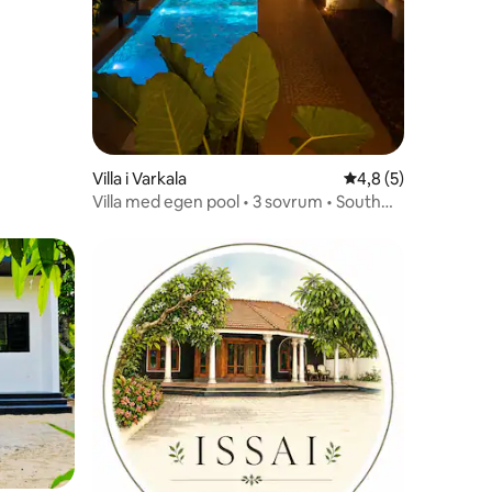
Villa i Varkala
4,8 av 5 i genomsni
4,8 (5)
Villa med egen pool • 3 sovrum • South
cliff Varkala
en