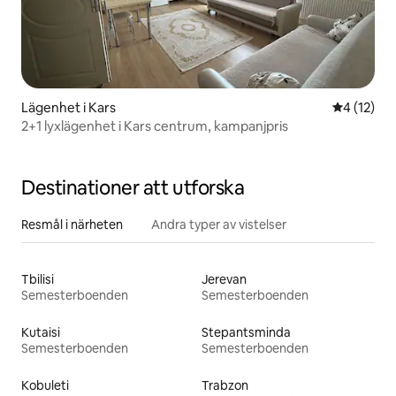
Lägenhet i Kars
4 av 5 i g
4 (12)
2+1 lyxlägenhet i Kars centrum, kampanjpris
Destinationer att utforska
Resmål i närheten
Andra typer av vistelser
Tbilisi
Jerevan
Semesterboenden
Semesterboenden
Kutaisi
Stepantsminda
Semesterboenden
Semesterboenden
Kobuleti
Trabzon