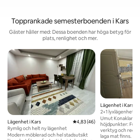
Topprankade semesterboenden i Kars
Gäster håller med: Dessa boenden har höga betyg för
plats, renlighet och mer.
Lägenhet i Kars
2+1 lyxlägenhet i 
kampanjpris
Umut Konakları Välkommen! Husets
Lägenhet i Kars
4,83 av 5 i genomsnittligt be
4,83 (46)
höjdpunkter: Fullt utrustat kök: Alla
Rymlig och helt ny lägenhet
verktyg och redsk
Modern möblerad och hel stadsutsikt
laga mat finns. Nju