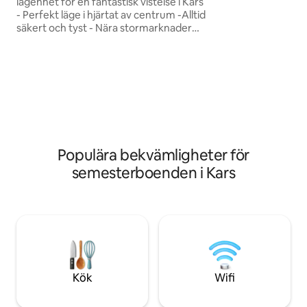
lägenhet för en fantastisk vistelse i Kars
mat! Modernt badrum: Koppla av med
- Perfekt läge i hjärtat av centrum -Alltid
ett rent och hygienis
säkert och tyst - Nära stormarknader
fullt möblerad, allt
och kollektivtrafik - tågstationen ligger
finns tillgängligt Information om plats:
på gångavstånd (750 meter och 10
Kars/Center ligger
minuter till fots) och flygplatsen ligger
basaren. Det finns
7,9 km bort och 13 minuter med bil. -
marknader och mini
tillhandahålla dig dagliga turer i ansvar
(Ani, Çıldır Lake, Ishak Pasha Palace,
Devil Castle etc.) - perfekt stor för 6
gäster
Populära bekvämligheter för
semesterboenden i Kars
Kök
Wifi