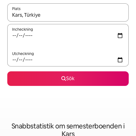
Plats
När resultaten är tillgängliga kan du navigera med upp- och ned
Incheckning
Utcheckning
Sök
Snabbstatistik om semesterboenden i
Kars