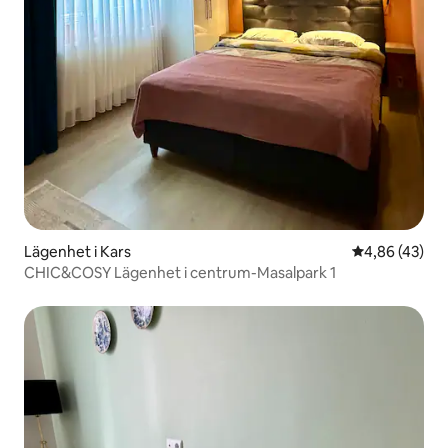
Lägenhet i Kars
4,86 av 5 i g
4,86 (43)
CHIC&COSY Lägenhet i centrum-Masalpark 1