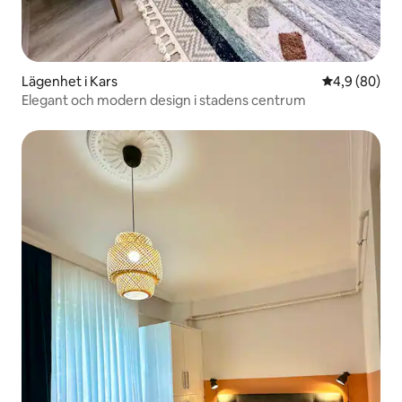
Lägenhet i Kars
4,9 av 5 i g
4,9 (80)
Elegant och modern design i stadens centrum