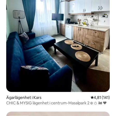
Ägarlägenhet i Kars
4,81 av 5 i g
4,81 (141)
CHIC & MYSIG lägenhet i centrum-Masalpark 2 ❄️ ⛄️ 🚂 ❤️