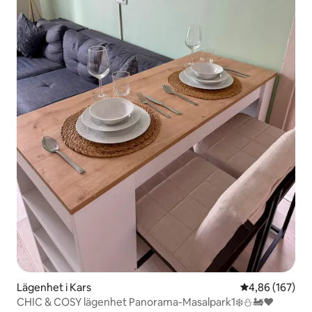
Lägenhet i Kars
4,86 av 5 i ge
4,86 (167)
CHIC & COSY lägenhet Panorama-Masalpark1❄️⛄️🚂❤️