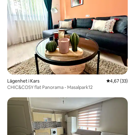
Lägenhet i Kars
4,67 av 5 i g
4,67 (33)
CHIC&COSY flat Panorama - Masalpark12