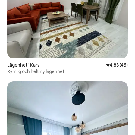
Lägenhet i Kars
4,83 av 5 i g
4,83 (46)
Rymlig och helt ny lägenhet