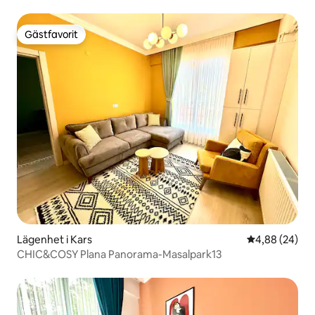
Gästfavorit
Gästfavorit
Lägenhet i Kars
4,88 av 5 i g
4,88 (24)
CHIC&COSY Plana Panorama-Masalpark13