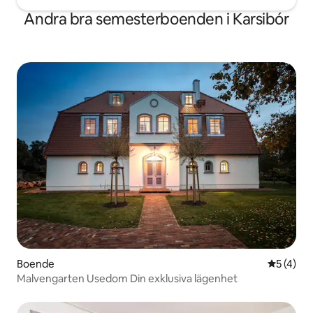
Andra bra semesterboenden i Karsibór
Boende
5 av 5 i 
5 (4)
Malvengarten Usedom Din exklusiva lägenhet