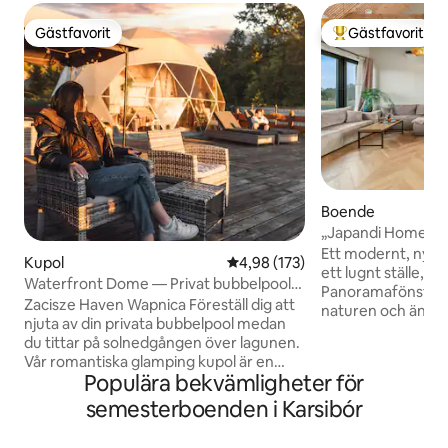
Gästfavorit
Gästfavorit
Gästfavorit
Populär gästfavor
Boende
„Japandi Home” • 
Ett modernt, nyby
Kupol
4,98 av 5 i genomsnittligt bet
4,98 (173)
ett lugnt ställe, p
Waterfront Dome — Privat bubbelpool,
Panoramafönster g
bastu, solnedgång
Zacisze Haven Wapnica Föreställ dig att
naturen och ängar
njuta av din privata bubbelpool medan
en liten höjd gör a
du tittar på solnedgången över lagunen.
lugnet i området. I
Vår romantiska glamping kupol är en
bekväm och välutr
Populära bekvämligheter för
romantisk plats i naturen med fantastisk
tomt ger dig avsk
utsikt över vattnet. Du kan använda
semesterboenden i Karsibór
plats skapad för a
bastu, bubbelpool, terrass med utsikt
med naturen. Den 
över vattnet och härlig inredning.
inredningen kombi