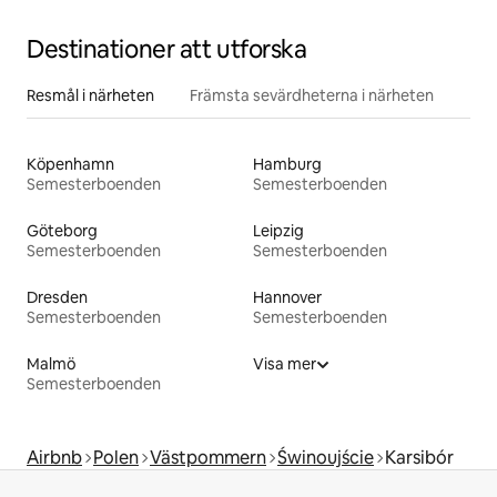
Destinationer att utforska
Resmål i närheten
Främsta sevärdheterna i närheten
Köpenhamn
Hamburg
Semesterboenden
Semesterboenden
Göteborg
Leipzig
Semesterboenden
Semesterboenden
Dresden
Hannover
Semesterboenden
Semesterboenden
Malmö
Visa mer
Semesterboenden
Airbnb
Polen
Västpommern
Świnoujście
Karsibór