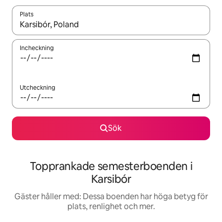
Plats
När resultaten är tillgängliga kan du navigera med upp- och ned
Incheckning
Utcheckning
Sök
Topprankade semesterboenden i
Karsibór
Gäster håller med: Dessa boenden har höga betyg för
plats, renlighet och mer.