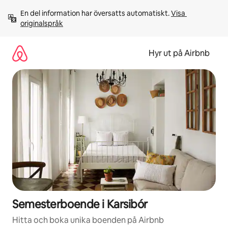
Hoppa
En del information har översatts automatiskt. 
Visa 
till
originalspråk
innehåll
Hyr ut på Airbnb
Semesterboende i Karsibór
Hitta och boka unika boenden på Airbnb