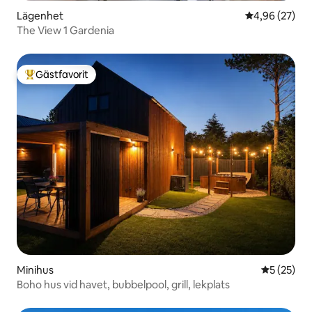
Lägenhet
4,96 av 5 i g
4,96 (27)
The View 1 Gardenia
Gästfavorit
Populär gästfavorit
Minihus
5 av 5 i g
5 (25)
Boho hus vid havet, bubbelpool, grill, lekplats