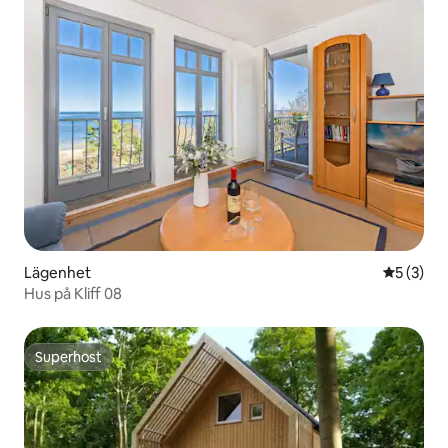
Lägenhet
5 av 5 i 
5 (3)
Hus på Kliff 08
Superhost
Superhost