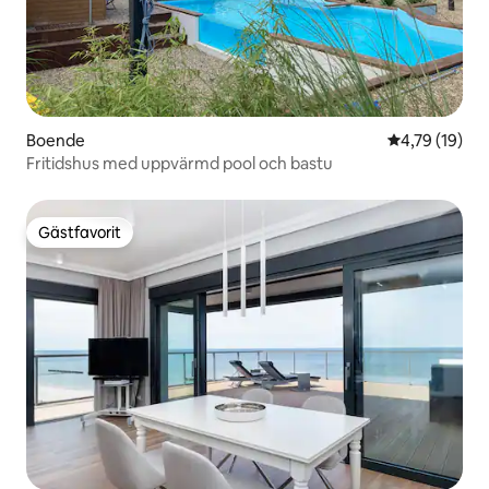
Boende
4,79 av 5 i g
4,79 (19)
Fritidshus med uppvärmd pool och bastu
Gästfavorit
Gästfavorit