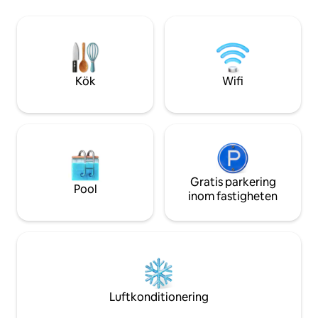
Perfekt för par, familjer och husdjur.
material, enkelhet
Utforska närliggande Międzyzdroje,
ett harmoniskt oc
vandring, cykling, kajakpaddling och
avkoppling.
stränder. Vi har cyklar och kajaker att
hyra. Om kupolen är bokad, kolla in vårt
strandhus eller vår solnedgångsstuga på
Kök
Wifi
min profil.
Gratis parkering
Pool
inom fastigheten
Luftkonditionering