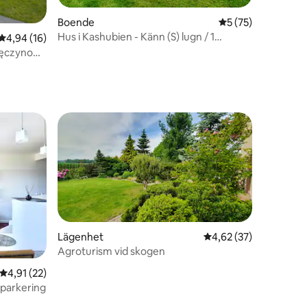
Boende
5 av 5 i genomsnit
5 (75)
Hus i Kashubien - Känn (S) lugn / 1
en
4,94 av 5 i genomsnittligt betyg, 16 omdömen
4,94 (16)
Agroturism
lęczyno
Lägenhet
4,62 av 5 i genomsnit
4,62 (37)
Agroturism vid skogen
en
4,91 av 5 i genomsnittligt betyg, 22 omdömen
4,91 (22)
 parkering