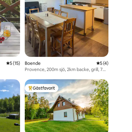
5 av 5 i genomsnittligt betyg, 15 omdömen
5 (15)
Boende
5 av 5 i genomsn
5 (4)
Provence, 200m sjö, 2km backe, grill, 7
personer
Gästfavorit
Populär gästfavorit