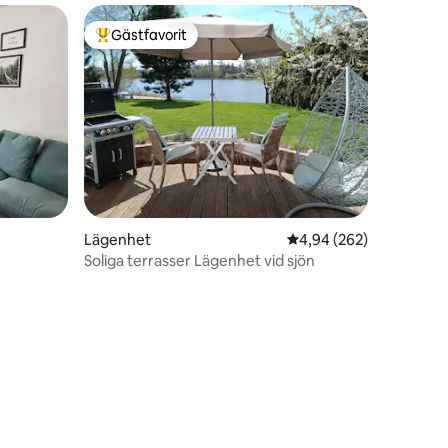
Gästfavorit
Populär gästfavorit
Lägenhet
4,94 av 5 i genomsnitt
4,94 (262)
Soliga terrasser Lägenhet vid sjön
en