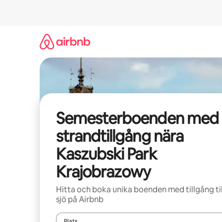
Hoppa
till
innehåll
Semesterboenden med
strandtillgång nära
Kaszubski Park
Krajobrazowy
Hitta och boka unika boenden med tillgång til
sjö på Airbnb
Plats