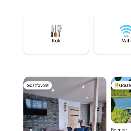
Stugan har två stora terrasser, och
ligger på
Sudomie sjön ligger ca. 150 m bort.
med en fr
Stugan är uppvärmd. Stugan har öppen
med en upp
spis, ved till öppen spis och jacuzzi, och
och en el
bastu ingår i priset för vistelsen. Husdjur
och sjön 
upp till 10 kg, mot en extra avgift på 70zł
möjlighete
per vistelse.
kajakpadd
Kök
Wifi
ingår i pris
Gästfavorit
Gästf
Gästfavorit
Populär 
Boende