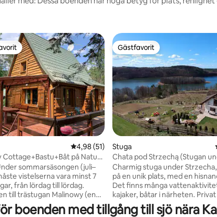
åller med: Dessa boenden har höga betyg för plats, renlighet
avorit
Gästfavorit
gästfavorit
Gästfavorit
tligt betyg, 29 omdömen
4,98 av 5 i genomsnittligt betyg, 51 omdöm
4,98 (51)
Stuga
y Cottage+Bastu+Båt på Natura
Chata pod Strzechą (Stugan u
uby
halmtaket), Brodnica Górna
 Under sommarsäsongen (juli–
Charmig stuga under Strzecha,
måste vistelserna vara minst 7
på en unik plats, med en hisnan
gar, från lördag till lördag.
Det finns många vattenaktivite
 till trästugan Malinowy (en
kajaker, båtar i närheten. Privat
elägen i byn Grzybowo mitt i
till sjön 150 meter bort. En stor 
ör boenden med tillgång till sjö nära K
, 8 km från Kościerzyna. Stugan
med en fantastisk utsikt:) Inom