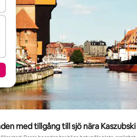
d upp- och nedåtpilarna eller utforska genom att trycka eller svepa.
n med tillgång till sjö nära Kaszubsk