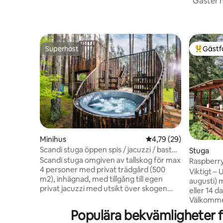
Gäster h
Superhost
Gästf
Superhost
Populär 
Minihus
4,79 av 5 i genomsnit
4,79 (29)
Scandi stuga öppen spis / jacuzzi / bastu
Stuga
sjö Kaszuby
Scandi stuga omgiven av tallskog för max
Raspberr
4 personer med privat trädgård (500
Sad Kasz
Viktigt –
m2), inhägnad, med tillgång till egen
augusti) 
privat jacuzzi med utsikt över skogen
eller 14 da
och bastu. Stugan är ca. 27 m2 med ett
Välkommen
vardagsrum med en matplats och ett
av två), b
Populära bekvämligheter f
pentry, ett sovrum och ett badrum.
Kasjubien