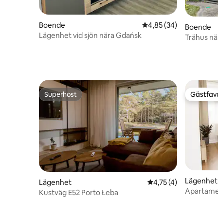
Boende
4,85 av 5 i genomsnit
4,85 (34)
Boende
Lägenhet vid sjön nära Gdańsk
Trähus nä
Superhost
Gästfavo
Superhost
Gästfavo
Lägenhet
Lägenhet
4,75 av 5 i genomsni
4,75 (4)
Apartamen
Kustväg E52 Porto Łeba