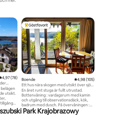
 och mer.
Stuga
Gästfavorit
Gästfav
Populär gästfavorit
Gästfav
Modern s
Vi inbjud
belägna v
promenad
nära natu
garantera
utrustad 
diskmask
grill och
och skotr
en
4,97 av 5 i genomsnittligt betyg, 78 omdömen
4,97 (78)
torktumla
Boende
4,98 av 5 i genomsnitt
4,98 (105)
och avkop
nder
Ett hus nära skogen med utsikt över sjön
stället a
 belägen
i Kaszubach
En året runt stuga är fullt utrustad.
vänner!
de utsikt.
Bottenvåning : vardagsrum med kamin
ter,
och utgång till observationsdäck, kök,
 tillgång
badrum med dusch. På övervåningen :
lekplats
aszubski Park Krajobrazowy
Ett södra sovrum med balkong och
 en radie
sjöutsikt, och ett norra sovrum med