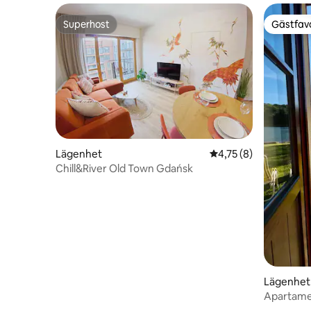
Superhost
Gästfavo
Superhost
Gästfavo
Lägenhet
4,75 av 5 i genomsni
4,75 (8)
Chill&River Old Town Gdańsk
Lägenhet
Apartame