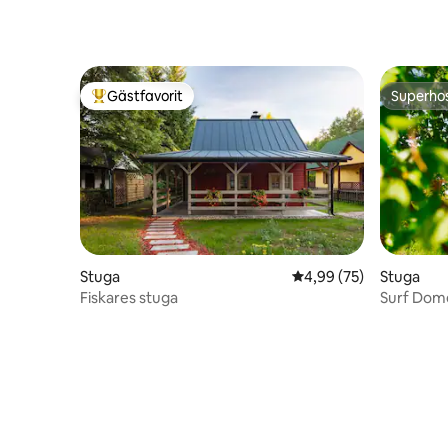
Gästfavorit
Superho
Populär gästfavorit
Superho
Stuga
4,99 av 5 i genomsnit
4,99 (75)
Stuga
Fiskares stuga
Surf Dom