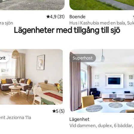
tligt betyg, 34 omdömen
4,9 av 5 i genomsnittligt betyg, 31 omdöm
4,9 (31)
Boende
ra sjön
Hus i Kashubia med en bala, Su
Lägenheter med tillgång till sjö
'Leśna Bajka'
rit
Superhost
rit
Superhost
5 av 5 i genomsnittligt betyg, 5 omdöm
5 (5)
ttligt betyg, 4 omdömen
t Jeziorna 11a
Lägenhet
Vid dammen, duplex, 6 bäddar,