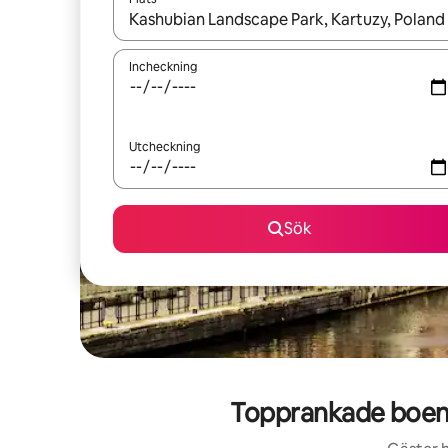
När resultaten är tillgängliga kan du navigera me
Incheckning
Utcheckning
Sök
Topprankade boende