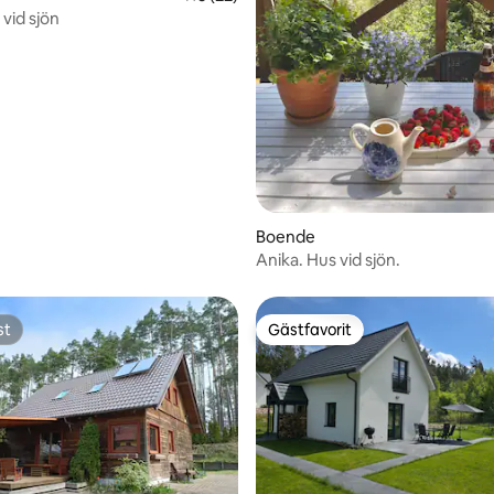
vid sjön
tligt betyg, 40 omdömen
Boende
Anika. Hus vid sjön.
st
Gästfavorit
st
Gästfavorit