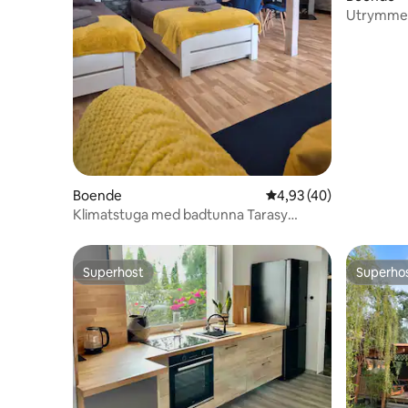
Utrymme 
Boende
4,93 av 5 i genomsnit
4,93 (40)
Klimatstuga med badtunna Tarasy
Bieszkowice
Superhost
Superho
Superhost
Superho