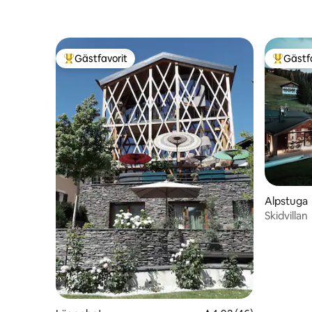
Gästfavorit
Gästf
Populär gästfavorit
Populär 
Alpstuga
Skidvillan