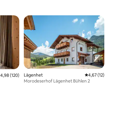
Lägenhet
4,67 av 5 i genomsnit
4,67 (12)
,98 av 5 i genomsnittligt betyg, 120 omdömen
4,98 (120)
Morodeserhof Lägenhet Bühlen 2
en