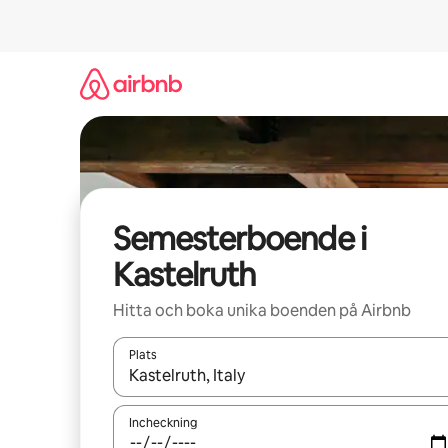
Hoppa
till
innehåll
Semesterboende i
Kastelruth
Hitta och boka unika boenden på Airbnb
Plats
När resultaten är tillgängliga kan du navigera me
Incheckning