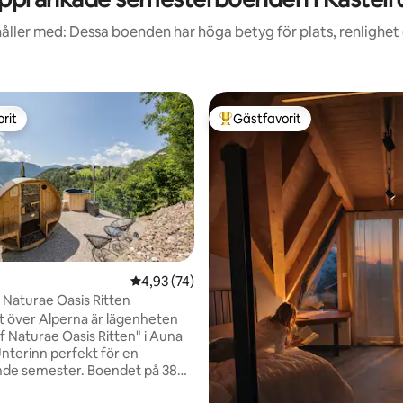
åller med: Dessa boenden har höga betyg för plats, renlighet
rit
Gästfavorit
rit
Populär gästfavorit
tligt betyg, 43 omdömen
4,93 av 5 i genomsnittligt betyg, 74 omdöm
4,93 (74)
 Naturae Oasis Ritten
t över Alperna är lägenheten
f Naturae Oasis Ritten" i Auna
Unterinn perfekt för en
nde semester. Boendet på 38
t vardagsrum, ett kök med