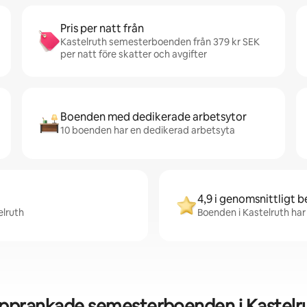
Pris per natt från
Kastelruth semesterboenden från 379 kr SEK
per natt före skatter och avgifter
Boenden med dedikerade arbetsytor
10 boenden har en dedikerad arbetsyta
4,9 i genomsnittligt 
elruth
Boenden i Kastelruth har 
pprankade semesterboenden i Kastelr