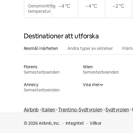
−4 °C
−4 °C
−2 °C
Genomsnittlig
temperatur
Destinationer att utforska
Resmål i närheten
Andra typer av vistelser
Främs
Florens
Wien
Semesterboenden
Semesterboenden
Annecy
Visa mer
Semesterboenden
Airbnb
Italien
Trentino-Sydtyrolen
Sydtyrolen
© 2026 Airbnb, Inc.
Integritet
Villkor