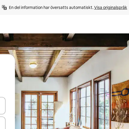
En del information har översatts automatiskt. 
Visa originalspråk
d upp- och nedåtpilarna eller utforska genom att trycka eller svepa.