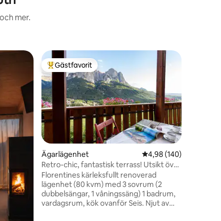
 och mer.
Lägenhe
Gästfavorit
Gästf
Populär gästfavorit
Populär
Lägenhet
historis
En av vå
lägenhete
charmig, 
en av de 
liten by i 
befinner 
på en kull
Gardena 
en
Ägarlägenhet
4,98 av 5 i genomsnitt
4,98 (140)
men inte 
Retro-chic, fantastisk terrass! Utsikt över
städerna
bergen
Florentines kärleksfullt renoverad
en ideali
lägenhet (80 kvm) med 3 sovrum (2
regionen
dubbelsängar, 1 våningssäng) 1 badrum,
vardagsrum, kök ovanför Seis. Njut av
den underbara utsikten över Santner,