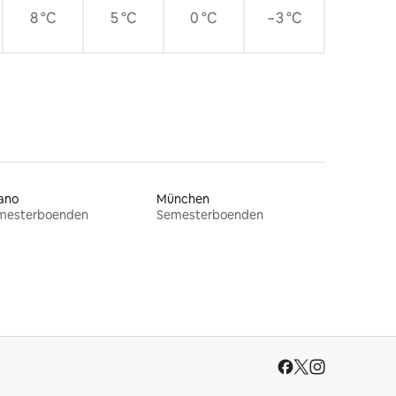
8 °C
5 °C
0 °C
−3 °C
ano
München
mesterboenden
Semesterboenden