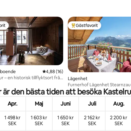
tligt betyg, 46 omdömen
rit
Gästfavorit
rit
Populär gästfavorit
rboende
4,88 av 5 i genomsnittligt betyg, 16 omdöm
4,88 (16)
r – en historisk tillflyktsort från
tligt betyg, 52 omdömen
Lägenhet
t
Furnerhof Lägenhet Stearnzau
 är den bästa tiden att besöka Kastelr
Apr.
Maj
Juni
Juli
Aug.
1 498 kr
1 603 kr
1 650 kr
2 162 kr
2 200 kr
SEK
SEK
SEK
SEK
SEK