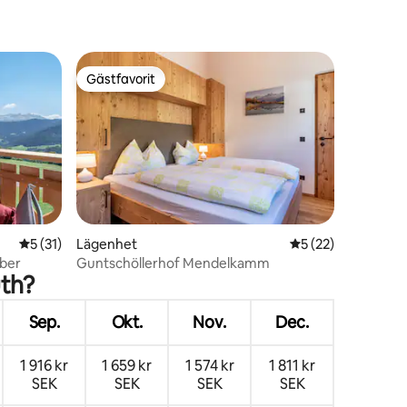
Gästfavorit
Gästfavorit
en
5 av 5 i genomsnittligt betyg, 31 omdömen
5 (31)
Lägenhet
5 av 5 i genomsnit
5 (22)
ber
Guntschöllerhof Mendelkamm
uth?
Sep.
Okt.
Nov.
Dec.
1 916 kr
1 659 kr
1 574 kr
1 811 kr
SEK
SEK
SEK
SEK