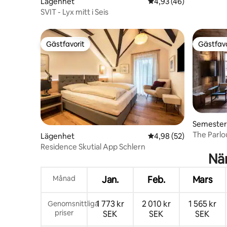
Lägenhet
4,93 av 5 i genomsnit
4,93 (46)
SVIT - Lyx mitt i Seis
Gästfavorit
Gästfavo
Gästfavorit
Gästfavo
Semeste
The Parlou
Lägenhet
4,98 av 5 i genomsnit
4,98 (52)
1400-tale
Residence Skutial App Schlern
När
Månad
Jan.
Feb.
Mars
1 773 kr
2 010 kr
1 565 kr
Genomsnittliga
priser
SEK
SEK
SEK