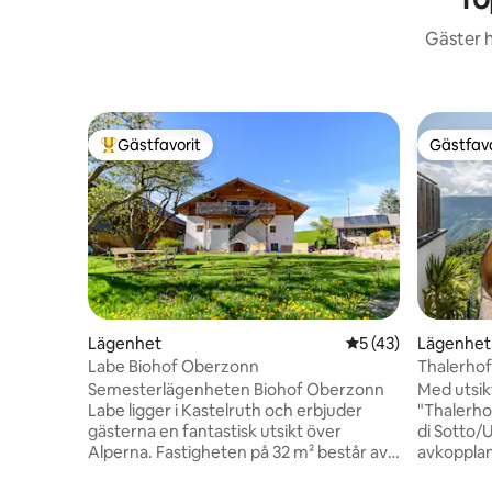
Gäster h
Gästfavorit
Gästfavo
Populär gästfavorit
Gästfavo
Lägenhet
5 av 5 i genomsnit
5 (43)
Lägenhet
Labe Biohof Oberzonn
Thalerhof
Semesterlägenheten Biohof Oberzonn
Med utsik
Labe ligger i Kastelruth och erbjuder
"Thalerho
gästerna en fantastisk utsikt över
di Sotto/
Alperna. Fastigheten på 32 m² består av
avkoppla
ett vardagsrum, ett välutrustat kök, 1
m² har et