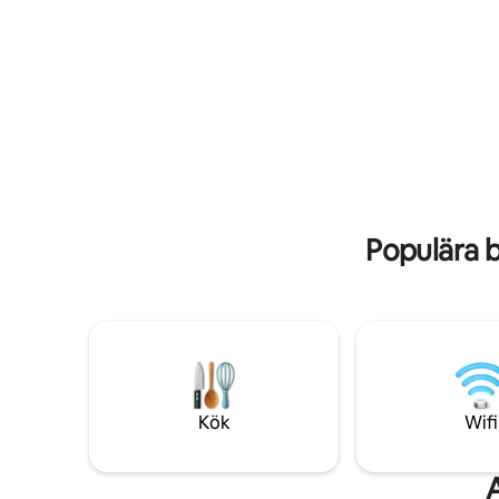
sovrum och 1 badrum och rymmer
diskmaski
därför 2 personer. Ytterligare
har plats
bekvämligheter inkluderar
inkludera
höghastighets Wi-Fi (lämplig för
med bastu
videosamtal) samt en TV. Denna
tillgängli
semesterbostad erbjuder tillgång till ett
barnsäng 
gemensamt utomhusområde med
extra avgift. Din privata 
trädgård och grillplats.
inkludera
Kollektivtrafikförbindelser ligger inom
balkong.
gångavstånd.
Populära 
Kök
Wifi