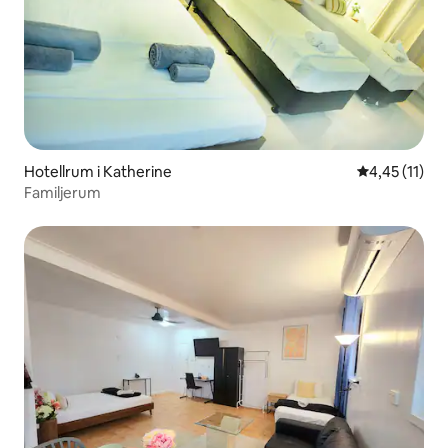
Hotellrum i Katherine
4,45 av 5 i 
4,45 (11)
Familjerum