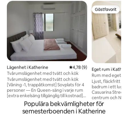
Gästfavorit
Gästfavorit
Lägenhet i Katherine
4,78 av 5 i genomsnittligt b
4,78 (9)
Eget rum i Katheri
Tvårumslägenhet med tvätt och kök
Rum med eget badr
Tvårumslägenhet med tvätt och kök
Katherine Gorge
Ljust, fläckfritt r
[Våning -1, trappåtkomst] Sovplats för 4
badrum i ett lugnt
personer — En Queen-säng i varje rum
Casuarina Street, 
[extra enkelsäng tillgänglig till kostnad]
centrum och Nitmi
Luftkonditionering, fläkt, 50" smart-TV,
Populära bekvämligheter för
för vikarierande lä
fullstor kylskåp, te/kaffe, skrivbord, Wi-
entreprenörer, y
semesterboenden i Katherine
Fi, sängkläder och handdukar, hårtork,
turister och resenä
brödrost, vattenkokare, bestick, spis,
Ditt eget rum med
mikrovågsugn, strykjärn och strykbräda,
badrum, walk-in ba