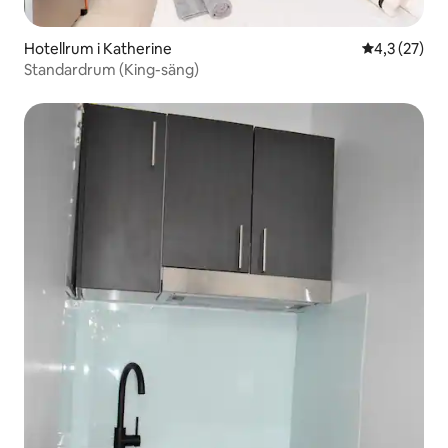
Hotellrum i Katherine
4,3 av 5 i g
4,3 (27)
Standardrum (King-säng)