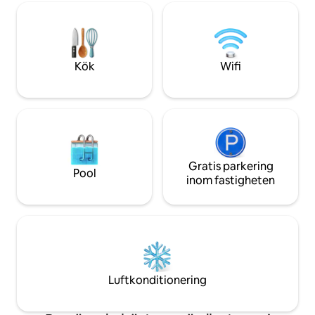
tvåsitsig soffa, te och matbord,
och dedikerad arbe
dammsugare Städning [ej
luftfritös, förvar
helger/helgdagar] Husdjursvänligt
Gratis wifi, luftko
[avgifter tillkommer] Pool och
parkering utanför
restaurang på plats. Behöver du något?
husvagnar. Vänlig v
Kök
Wifi
Besök receptionen eller ring oss dygnet
stjärnigt omdöme
runt.
Gratis parkering
Pool
inom fastigheten
Luftkonditionering