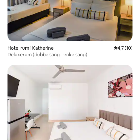
Hotellrum i Katherine
4,7 av 5 i 
4,7 (10)
Deluxerum (dubbelsäng+ enkelsäng)