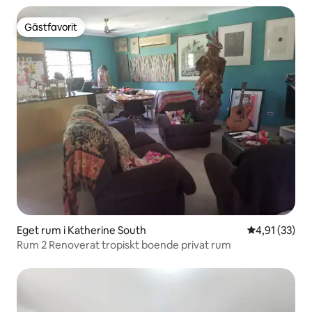
Gästfavorit
Gästfavorit
Eget rum i Katherine South
4,91 av 5 i g
4,91 (33)
Rum 2 Renoverat tropiskt boende privat rum