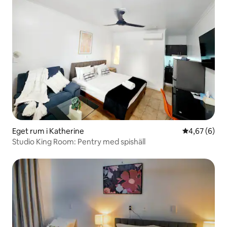
Eget rum i Katherine
4,67 av 5 i 
4,67 (6)
Studio King Room: Pentry med spishäll