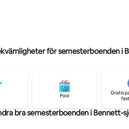
perfekt för att börja
Bungalowen är unik eftersom d
med att titta på finkarna
extra sittgrupp för att koppla av
 i gräset och avsluta dagen
över sjön, särskilt vid solnedgå
itta på solnedgången. Beläget
Bennett är försedd med säkert 
tra sidan av sjön är det en
borrvatten i hela boendet. Ett b
ställe perfekt för familjer att
att varva ner, koppla av och ha k
ta. Den har en egen gångväg till
attenleksaker för alla att njuta
ekvämligheter för semesterboenden i B
Gratis p
Pool
fas
dra bra semesterboenden i Bennett-s