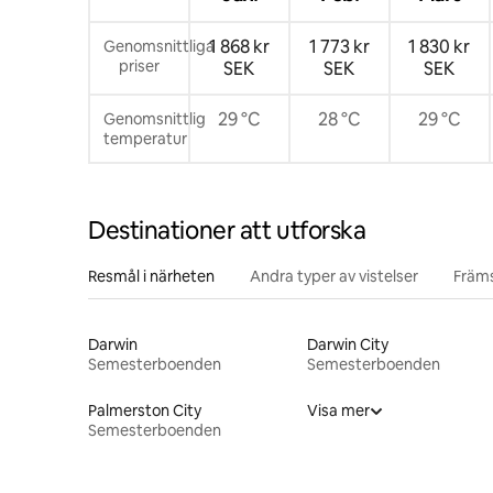
1 868 kr
1 773 kr
1 830 kr
Genomsnittliga
priser
SEK
SEK
SEK
29 °C
28 °C
29 °C
Genomsnittlig
temperatur
Destinationer att utforska
Resmål i närheten
Andra typer av vistelser
Främs
Darwin
Darwin City
Semesterboenden
Semesterboenden
Palmerston City
Visa mer
Semesterboenden