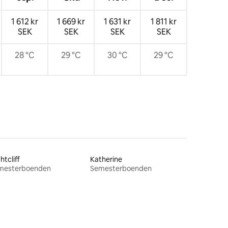
1 612 kr
1 669 kr
1 631 kr
1 811 kr
SEK
SEK
SEK
SEK
28 °C
29 °C
30 °C
29 °C
htcliff
Katherine
mesterboenden
Semesterboenden