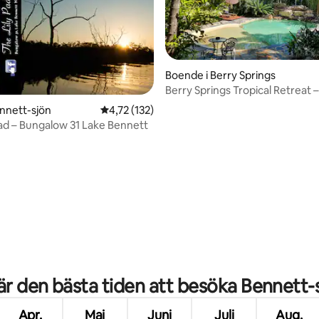
Boende i Berry Springs
Berry Springs Tropical Retreat –
alternativ med 2 sovrum
ennett-sjön
4,72 av 5 i genomsnittligt betyg, 132 omdöm
4,72 (132)
Pad – Bungalow 31 Lake Bennett
ttligt betyg, 5 omdömen
är den bästa tiden att besöka Bennett-
Apr.
Maj
Juni
Juli
Aug.