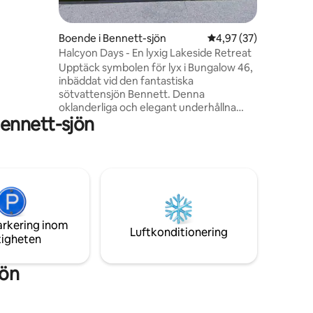
en har en
 och titta
ngen. Lake
Boende i Bennett-sjön
4,97 av 5 i genomsnit
4,97 (37)
drickbart
Halcyon Days - En lyxig Lakeside Retreat
ra ställe
Upptäck symbolen för lyx i Bungalow 46,
ul.
inbäddat vid den fantastiska
sötvattensjön Bennett. Denna
oklanderliga och elegant underhållna
ennett-sjön
bungalow erbjuder en oöverträffad
tillflyktsort och blandar naturens skönhet
med sofistikerad komfort. Koppla av
med hela familjen på detta fridfulla ställe
att bo på. Bungalow 46 är den ultimata
tillflyktsorten för par och familjer som
söker en lyxig tillflyktsort mitt i naturens
prakt. Upplev magin och lugnet i denna
arkering inom
exceptionella fristad vid sjön.
Luftkonditionering
tigheten
jön