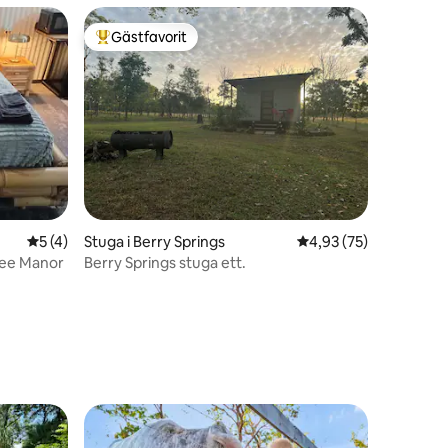
Gästfavorit
Populär gästfavorit
en
5 av 5 i genomsnittligt betyg, 4 omdömen
5 (4)
Stuga i Berry Springs
4,93 av 5 i genomsnit
4,93 (75)
ree Manor
Berry Springs stuga ett.