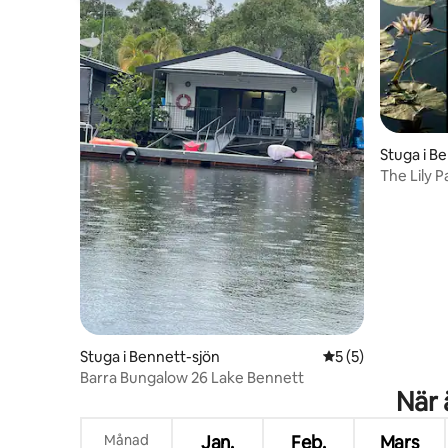
Stuga i B
The Lily 
Stuga i Bennett-sjön
5 av 5 i genomsni
5 (5)
Barra Bungalow 26 Lake Bennett
När 
Månad
Jan.
Feb.
Mars