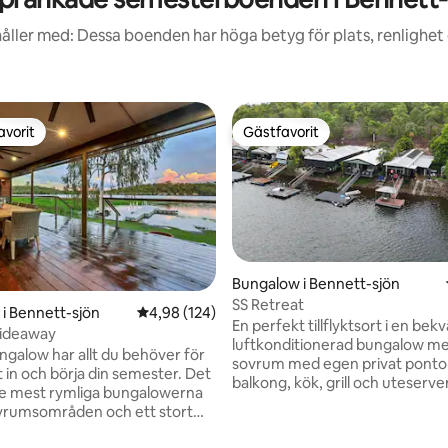
åller med: Dessa boenden har höga betyg för plats, renlighet
avorit
Gästfavorit
gästfavorit
Gästfavorit
Bungalow i Bennett-sjön
SS Retreat
i Bennett-sjön
4,98 av 5 i genomsnittligt betyg, 124 omdöm
4,98 (124)
En perfekt tillflyktsort i en bek
Hideaway
luftkonditionerad bungalow me
galow har allt du behöver för
sovrum med egen privat ponto
t in och börja din semester. Det
balkong, kök, grill och uteserve
de mest rymliga bungalowerna
finns oändlig sportutrustning,
ligt betyg, 251 omdömen
vrumsområden och ett stort
jolle med en elmotor, stor kanot
ärmat underhållningsdäck.
SUP-brädor och en darttavla.