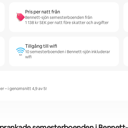
Pris per natt från
Bennett-sjön semesterboenden från
1 138 kr SEK per natt före skatter och avgifter
Tillgång till wifi
10 semesterboenden i Bennett-sjön inkluderar
wifi
r – i genomsnitt 4,9 av 5!
prankade semesterboenden i Bennett-