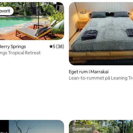
avorit
gästfavorit
Berry Springs
5 av 5 i genomsnittligt betyg, 38 omdöm
5 (38)
ings Tropical Retreat
Eget rum i Marrakai
Lean-to-rummet på Leaning T
ligt betyg, 170 omdömen
Superhost
Superhost