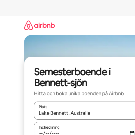
Hoppa
till
innehåll
Semesterboende i
Bennett-sjön
Hitta och boka unika boenden på Airbnb
Plats
När resultaten är tillgängliga kan du navigera me
Incheckning