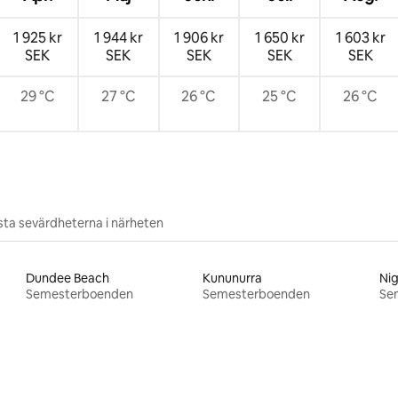
1 925 kr
1 944 kr
1 906 kr
1 650 kr
1 603 kr
SEK
SEK
SEK
SEK
SEK
29 °C
27 °C
26 °C
25 °C
26 °C
ta sevärdheterna i närheten
Dundee Beach
Kununurra
Nig
Semesterboenden
Semesterboenden
Se