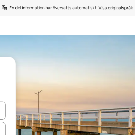
En del information har översatts automatiskt. 
Visa originalspråk
d upp- och nedåtpilarna eller utforska genom att trycka eller svepa.