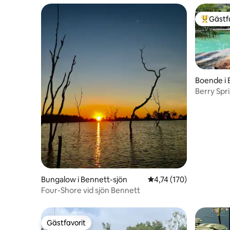
Gästf
Populär 
Boende i 
Berry Spr
Bungalow i Bennett-sjön
4,74 av 5 i genomsnitt
4,74 (170)
Four-Shore vid sjön Bennett
Gästfavorit
Gästfavorit