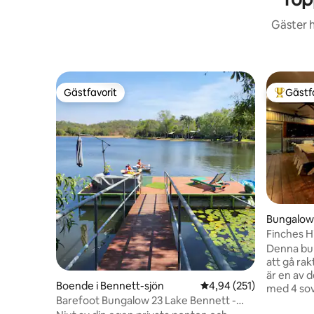
Gäster h
Gästfavorit
Gästf
Gästfavorit
Populär 
Bungalow 
Finches 
Denna bun
att gå rak
är en av 
Boende i Bennett-sjön
4,94 av 5 i genomsnitt
4,94 (251)
med 4 so
Barefoot Bungalow 23 Lake Bennett -
helt avsk
privat ponton