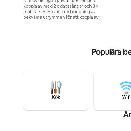
Njut av din egen privata ponton och
Däcket är 
koppla av med 2 x dagssängar och 3 x
morgonen 
matplatser. Använd en blandning av
gömma sig
bekväma utrymmen för att koppla av,
med att t
inklusive ett däck över vattnet. Vi
på den väs
tillhandahåller kajaker, supar, cyklar och
ganska göm
en blandning av vattensporterleksaker
återanslu
för simning året runt. Wi-Fi ingår. Laga
sjön och v
mat på grillen eller fullt utrustat kök.
av.
Populära b
Bekväma sängar och kvalitetslinne. 1
timmes bilresa från Darwin och 20
minuters bilresa från underverken i
Batchelor och Litchfield National Park.
Hisnande utsikt.
Kök
Wifi
An