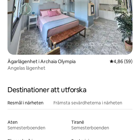
Ägarlägenhet i Archaia Olympia
4,86 av 5 i g
4,86 (59)
Angelas lägenhet
Destinationer att utforska
Resmål i närheten
Främsta sevärdheterna i närheten
Aten
Tiranë
Semesterboenden
Semesterboenden