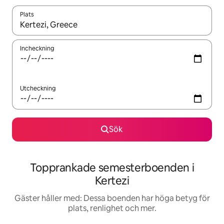
Plats
När resultaten är tillgängliga kan du navigera med upp- och ned
Incheckning
Utcheckning
Sök
Topprankade semesterboenden i
Kertezi
Gäster håller med: Dessa boenden har höga betyg för
plats, renlighet och mer.