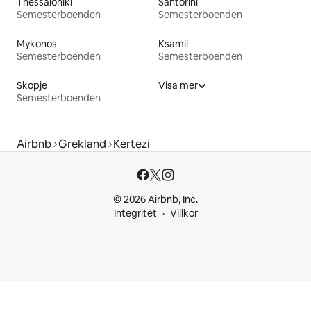
Thessaloníki
Santorini
Semesterboenden
Semesterboenden
Mykonos
Ksamil
Semesterboenden
Semesterboenden
Skopje
Visa mer
Semesterboenden
Airbnb
Grekland
Kertezi
© 2026 Airbnb, Inc.
Integritet
Villkor