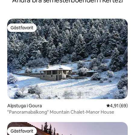
Andra bra semesterboenden i Kertezi
Gästfavorit
Gästfavorit
Alpstuga i Goura
4,91 av 5 i g
4,91 (69)
"Panoramabalkong" Mountain Chalet-Manor House
Gästfavorit
Gästfavorit