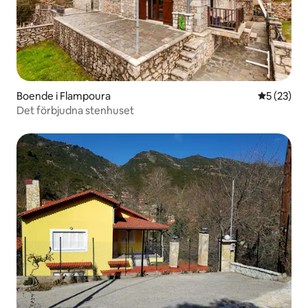
Boende i Flampoura
5 av 5 i g
5 (23)
Det förbjudna stenhuset