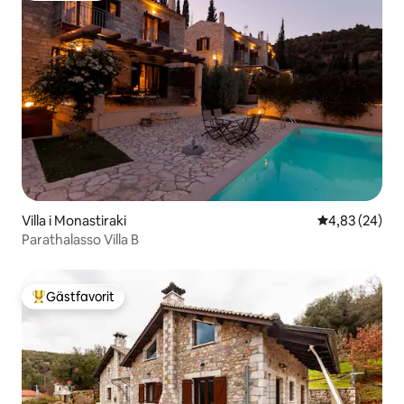
Villa i Monastiraki
4,83 av 5 i g
4,83 (24)
Parathalasso Villa B
Gästfavorit
Populär gästfavorit