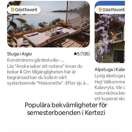
Gästfavorit
Gästfavorit
Populär gästfavorit
Populär gästfavor
Stuga i Aigio
5 av 5 i genomsnittligt bet
5 (135)
Konstnärens gårdsstudio -
Ath/Airp/tåg/anslut ☀️
Läs "Andra saker att notera" innan du
Alpstuga i Kalavry
bokar ⬇️ Om tillgängligheten här är
Lyxig alpstuga på
begränsad kan du kolla in vårt
Kalavryta
Hej! Välkommen till vår vackra alpstuga i
systerboende "Maisonette". Efter sju år
Kalavryta. Vår alp
som värd – och som resenär själv – tror
natursköna bergssi
jag på äkta, själfull gästfrihet. Ingen AI,
ett kuperat skogs
inga skåp, inga kalla appar. Förvänta dig
Populära bekvämligheter för
minuters bilresa fr
ett varmt välkomnande, rengöring av
vårt boende komm
hög standard och stöd när du behöver
semesterboenden i Kertezi
exceptionell avski
det. Våra fridfulla, rustika boenden ligger
hisnande utsikt från
några steg från havet, med en drömlik
befinner dig på to
trädgård full av växter, påfåglar, vänliga