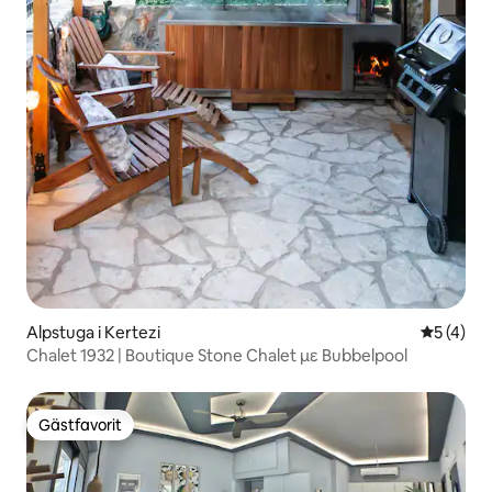
Alpstuga i Kertezi
5 av 5 i 
5 (4)
Chalet 1932 | Boutique Stone Chalet με Bubbelpool
Gästfavorit
Gästfavorit