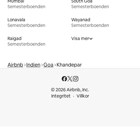
Mumbai
South Goa
Semesterboenden
Semesterboenden
Lonavala
Wayanad
Semesterboenden
Semesterboenden
Raigad
Visa mer
Semesterboenden
Airbnb
Indien
Goa
Khandepar
© 2026 Airbnb, Inc.
Integritet
Villkor