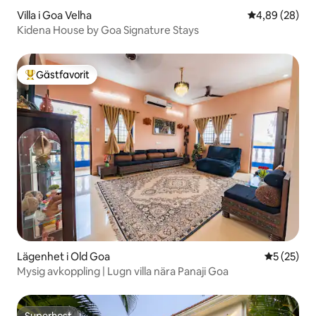
Villa i Goa Velha
4,89 av 5 i g
4,89 (28)
Kidena House by Goa Signature Stays
Gästfavorit
Populär gästfavorit
Lägenhet i Old Goa
5 av 5 i g
5 (25)
Mysig avkoppling | Lugn villa nära Panaji Goa