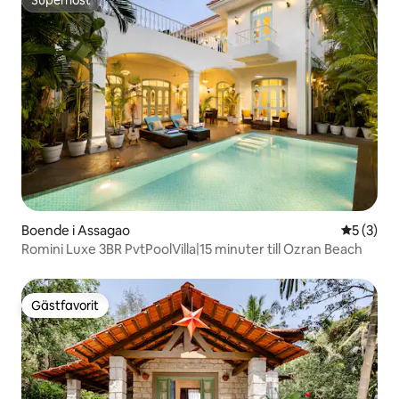
Superhost
Superhost
Boende i Assagao
5 av 5 i 
5 (3)
Romini Luxe 3BR PvtPoolVilla|15 minuter till Ozran Beach
Gästfavorit
Gästfavorit