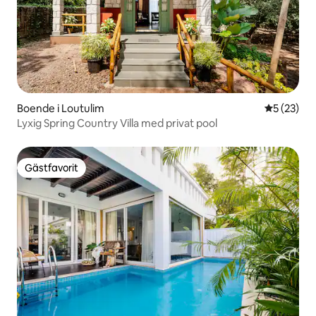
Boende i Loutulim
5 av 5 i g
5 (23)
Lyxig Spring Country Villa med privat pool
Gästfavorit
Gästfavorit