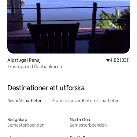
Alpstuga i Panaji
4,82 av 5 i ge
4,82 (331)
Trästuga vid flodbankarna
Destinationer att utforska
Resmål i närheten
Främsta sevärdheterna i närheten
Bengaluru
North Goa
Semesterboenden
Semesterboenden