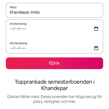
Plats
När resultaten är tillgängliga kan du navigera med upp- och ned
Incheckning
Utcheckning
Sök
Topprankade semesterboenden i
Khandepar
Gäster håller med: Dessa boenden har höga betyg för
plats, renlighet och mer.