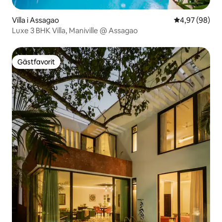
Villa i Assagao
4,97 av 5 i g
4,97 (98)
Luxe 3 BHK Villa, Maniville @ Assagao
Gästfavorit
Gästfavorit