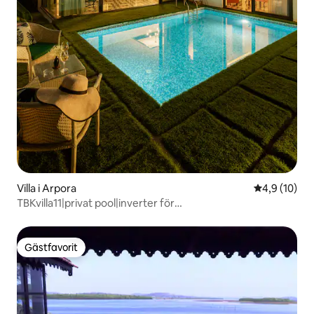
Villa i Arpora
4,9 av 5 i g
4,9 (10)
TBKvilla11|privat pool|inverter för
reservström|vaktmästare
Gästfavorit
Gästfavorit