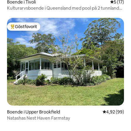
Boende i Tivoli
5 av 5 i g
5 (17)
Kulturarvsboende i Queensland med pool på 2 tunnland
nära Ipswich
Gästfavorit
Populär gästfavorit
Boende i Upper Brookfield
4,92 av 5 i g
4,92 (99)
Natashas Nest Haven Farmstay