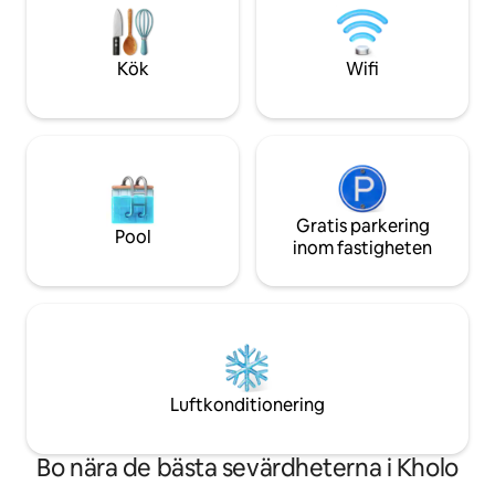
Ytterligare dagsbesökare kan ordnas för
spel golf på Brisba
att få tillgång till flodfaciliteter.
eller bara sitta oc
vad boendet har at
Kök
Wifi
Gratis parkering
Pool
inom fastigheten
Luftkonditionering
Bo nära de bästa sevärdheterna i Kholo