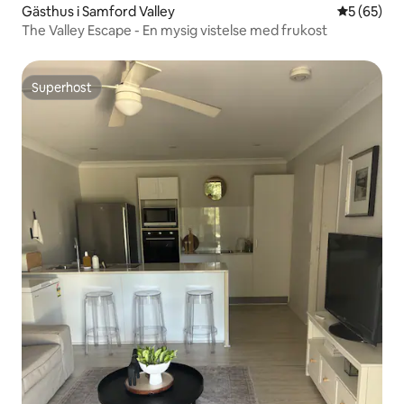
Gästhus i Samford Valley
5 av 5 i g
5 (65)
The Valley Escape - En mysig vistelse med frukost
Superhost
Superhost