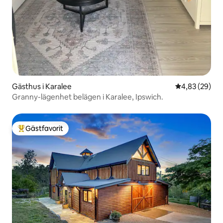
Gästhus i Karalee
4,83 av 5 i g
4,83 (29)
Granny-lägenhet belägen i Karalee, Ipswich.
Gästfavorit
Populär gästfavorit