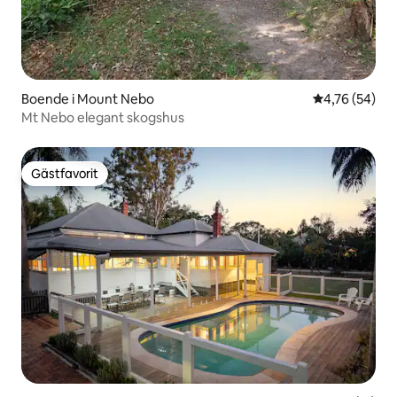
Boende i Mount Nebo
4,76 av 5 i g
4,76 (54)
Mt Nebo elegant skogshus
Gästfavorit
Gästfavorit