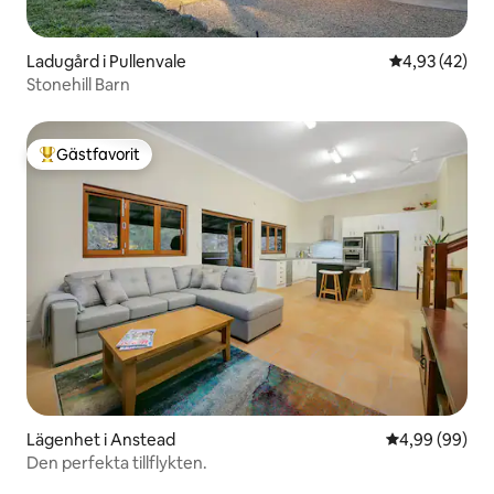
Ladugård i Pullenvale
4,93 av 5 i g
4,93 (42)
Stonehill Barn
Gästfavorit
Populär gästfavorit
Lägenhet i Anstead
4,99 av 5 i g
4,99 (99)
Den perfekta tillflykten.