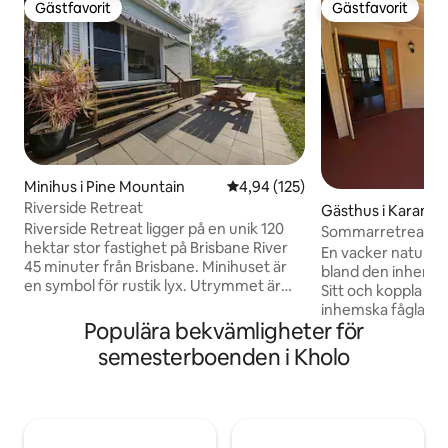
Gästfavorit
Gästfavorit
Gästfavorit
Gästfavorit
Minihus i Pine Mountain
4,94 av 5 i genomsnittligt bet
4,94 (125)
Riverside Retreat
Gästhus i Karana
Riverside Retreat ligger på en unik 120
Sommarretreat
hektar stor fastighet på Brisbane River
En vacker naturlig 
45 minuter från Brisbane. Minihuset är
bland den inhemsk
en symbol för rustik lyx. Utrymmet är
Sitt och koppla av 
utformat för att förlänga boendet till
inhemska fåglarna
den vackra omgivningen i naturen och
Populära bekvämligheter för
känguru. Beläget 
skapar ett lugnt utrymme för att koppla
Brisbane eller 15 m
semesterboenden i Kholo
av och föryngras. Utforska flodens
det idealiskt att u
forsar och sandstrand till fots eller med
omgivningarna. Nju
vatten med kajaker tillgängliga på
lunch på högskolor
begäran och picknick på flodbanken
Boka på Anstead. 
med en lägereld vid solnedgången.
promenad runt Lake Manchester, ett