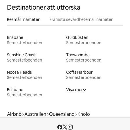
Destinationer att utforska
Resmål i närheten
Främsta sevärdheterna i närheten
Brisbane
Guldkusten
Semesterboenden
Semesterboenden
Sunshine Coast
Toowoomba
Semesterboenden
Semesterboenden
Noosa Heads
Coffs Harbour
Semesterboenden
Semesterboenden
Brisbane
Visa mer
Semesterboenden
Airbnb
Australien
Queensland
Kholo