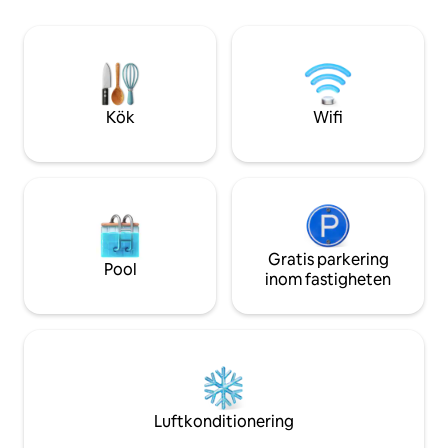
picknickplatser, vi
Lätt järnväg (spårvagn) tar dig så långt
Thunderbird Adve
som till Broadbeach eller ansluter till
Dreamworld, Wet &
huvudjärnvägslinjen som går från Robina
Paradise Country,
till Brisbane. Studiolägenheten ligger i
Top Golf, Gold Co
anslutning till slutet av huvudhuset men
Paradise Point Bea
är ändå mycket privat.
Kök
Wifi
Gratis parkering
Pool
inom fastigheten
Luftkonditionering