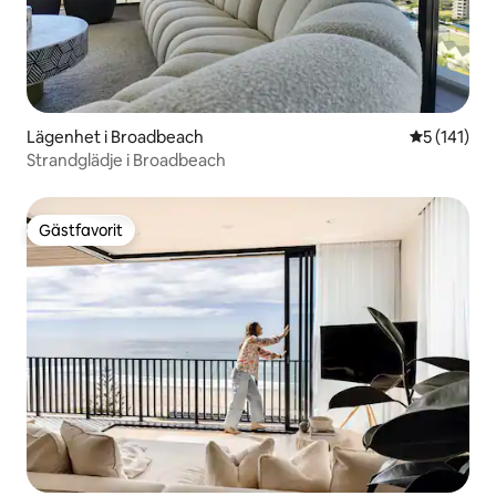
Lägenhet i Broadbeach
5 av 5 i ge
5 (141)
Strandglädje i Broadbeach
Gästfavorit
Gästfavorit