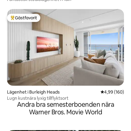
Gästfavorit
Populär gästfavorit
Lägenhet i Burleigh Heads
4,99 av 5 i ge
4,99 (160)
Lugn kustnära lyxig tillflyktsort
Andra bra semesterboenden nära
Warner Bros. Movie World