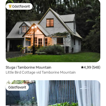
Gästfavorit
Populär gästfavorit
Stuga i Tamborine Mountain
4,99 av 5 i ge
4,99 (548)
Little Bird Cottage vid Tamborine Mountain
Gästfavorit
Gästfavorit