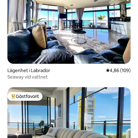
Lägenhet i Labrador
4,86 av 5 i ge
4,86 (109)
Seaway vid vattnet
Gästfavorit
Populär gästfavorit