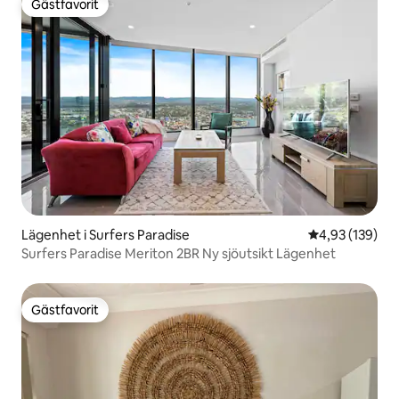
Gästfavorit
Gästfavorit
Lägenhet i Surfers Paradise
4,93 av 5 i ge
4,93 (139)
Surfers Paradise Meriton 2BR Ny sjöutsikt Lägenhet
Gästfavorit
Gästfavorit