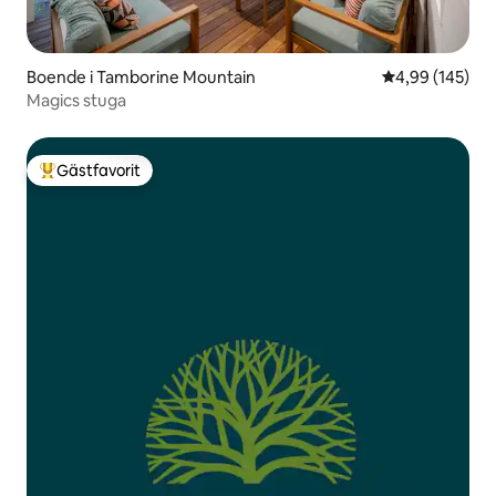
Boende i Tamborine Mountain
4,99 av 5 i ge
4,99 (145)
Magics stuga
Gästfavorit
Populär gästfavorit