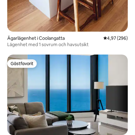
Ägarlägenhet i Coolangatta
4,97 av 5 i ge
4,97 (296)
Lägenhet med 1 sovrum och havsutsikt
Gästfavorit
Gästfavorit