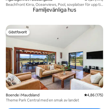
Beachfront Kirra, Oceanviews, Pool, sovplatser för upp till
Familjevänliga hus
5
Gästfavorit
Gästfavorit
Boende i Maudsland
4,86 av 5 i ge
4,86 (175)
Theme Park Central med en smak av landet