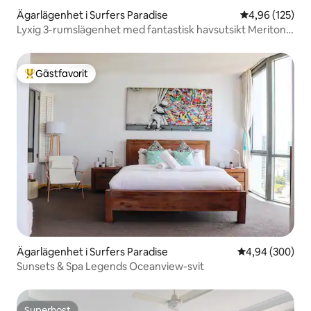
Ägarlägenhet i Surfers Paradise
4,96 av 5 i ge
4,96 (125)
Lyxig 3-rumslägenhet med fantastisk havsutsikt Meriton
Condo
Gästfavorit
Populär gästfavorit
Ägarlägenhet i Surfers Paradise
4,94 av 5 i ge
4,94 (300)
Sunsets & Spa Legends Oceanview-svit
Superhost