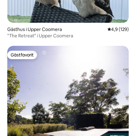
Gästhus i Upper Coomera
4,9 av 5 i ge
4,9 (129)
"The Retreat" i Upper Coomera
Gästfavorit
Gästfavorit