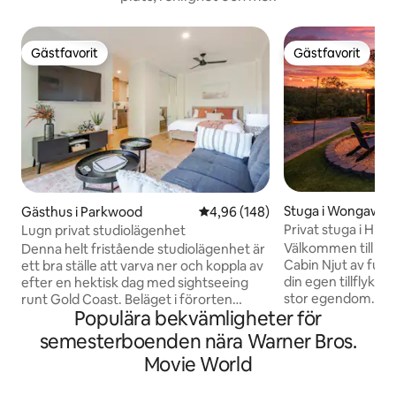
Gästfavorit
Gästfavorit
Gästfavorit
Gästfavorit
Stuga i Wongawall
Gästhus i Parkwood
4,96 av 5 i genomsnittligt bety
4,96 (148)
Privat stuga i Hint
Lugn privat studiolägenhet
– Vattenfall
Välkommen till The
Denna helt fristående studiolägenhet är
Cabin Njut av fullständig avskildhet på
ett bra ställe att varva ner och koppla av
din egen tillflykts
efter en hektisk dag med sightseeing
stor egendom. Sakta ner och koppla av
runt Gold Coast. Beläget i förorten
Populära bekvämligheter för
vid en lägereld elle
Parkwood, i en lugn och fridfull miljö. GC
bastu. Naturlekplat
Hospital ligger 6 minuters bilresa eller en
semesterboenden nära Warner Bros.
minuter till Tambo
spårvagnshållplats bort.
Movie World
minuter till havet,
Spårvagnshållplatsen Parkwood East
Besök vattenfall
ligger 10 minuters lugn promenad bort.