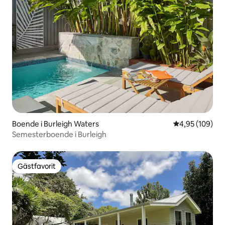
Boende i Burleigh Waters
4,95 av 5 i ge
4,95 (109)
Semesterboende i Burleigh
Gästfavorit
Gästfavorit