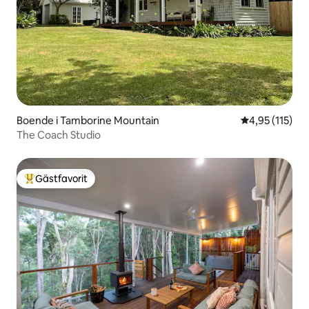
Boende i Tamborine Mountain
4,95 av 5 i ge
4,95 (115)
The Coach Studio
Gästfavorit
Populär gästfavorit