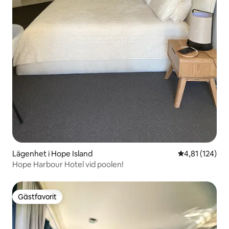
Lägenhet i Hope Island
4,81 av 5 i ge
4,81 (124)
Hope Harbour Hotel vid poolen!
Gästfavorit
Gästfavorit