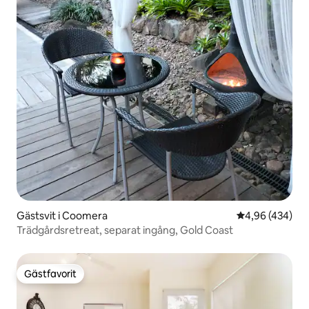
Gästsvit i Coomera
4,96 av 5 i ge
4,96 (434)
Trädgårdsretreat, separat ingång, Gold Coast
Gästfavorit
Gästfavorit