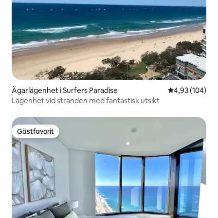
Ägarlägenhet i Surfers Paradise
4,93 av 5 i ge
4,93 (104)
Lägenhet vid stranden med fantastisk utsikt
Gästfavorit
Gästfavorit