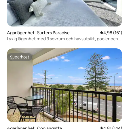
Ägarlägenhet i Surfers Paradise
4,98 av 5 i ge
4,98 (161)
Lyxig lägenhet med 3 sovrum och havsutsikt, pooler och
spa
Superhost
Superhost
Ägarlägenhet i Coolangatta
4,81 av 5 i ge
4,81 (144)