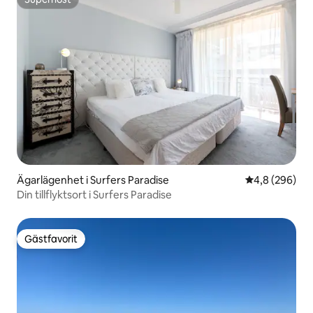
Superhost
Ägarlägenhet i Surfers Paradise
4,8 av 5 i ge
4,8 (296)
Din tillflyktsort i Surfers Paradise
Gästfavorit
Gästfavorit