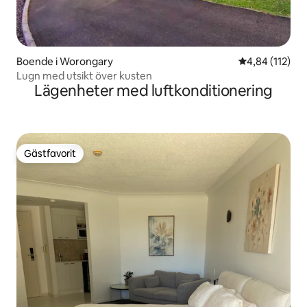
Boende i Worongary
4,84 av 5 i ge
4,84 (112)
Lugn med utsikt över kusten
Lägenheter med luftkonditionering
Gästfavorit
Gästfavorit