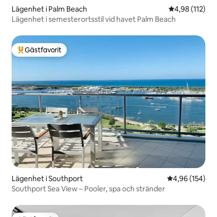
Lägenhet i Palm Beach
4,98 av 5 i ge
4,98 (112)
Lägenhet i semesterortsstil vid havet Palm Beach
Gästfavorit
Populär gästfavorit
Lägenhet i Southport
4,96 av 5 i ge
4,96 (154)
Southport Sea View – Pooler, spa och stränder