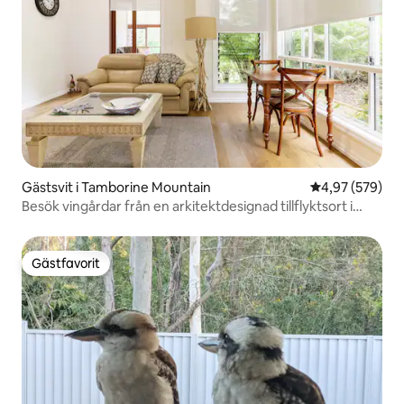
Gästsvit i Tamborine Mountain
4,97 av 5 i ge
4,97 (579)
Besök vingårdar från en arkitektdesignad tillflyktsort i
bergen
Gästfavorit
Gästfavorit