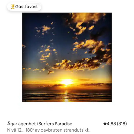
Gästfavorit
Populär gästfavorit
Ägarlägenhet i Surfers Paradise
4,88 av 5 i ge
4,88 (318)
Nivå 12… 180° av oavbruten strandutsikt.