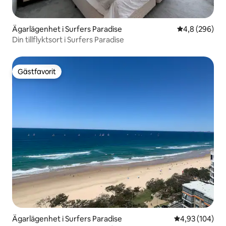
Ägarlägenhet i Surfers Paradise
4,8 av 5 i ge
4,8 (296)
Din tillflyktsort i Surfers Paradise
Gästfavorit
Gästfavorit
Ägarlägenhet i Surfers Paradise
4,93 av 5 i ge
4,93 (104)