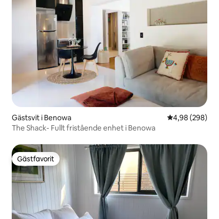
Gästsvit i Benowa
4,98 av 5 i ge
4,98 (298)
The Shack- Fullt fristående enhet i Benowa
Gästfavorit
Gästfavorit