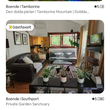
Boende i Tamborine
5 av 5 i 
5 (3)
Den dolda pärlan | Tamborine Mountain | Dubbla
vardagsrum
Gästfavorit
Populär gästfavorit
Boende i Southport
5 av 5 i g
5 (38)
Private Garden Sanctuary