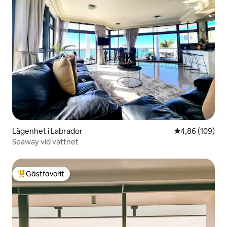
Lägenhet i Labrador
4,86 av 5 i ge
4,86 (109)
Seaway vid vattnet
Gästfavorit
Populär gästfavorit