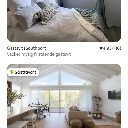
Gästsvit i Southport
4,93 av 5 i ge
4,93 (116)
Vacker mysig fristående gästsvit
Gästfavorit
Populär gästfavorit