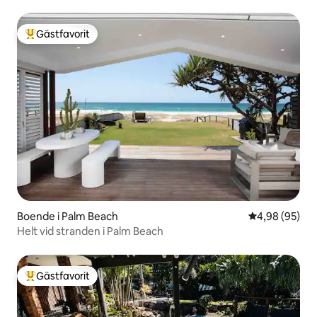
Gästfavorit
Populär gästfavorit
Boende i Palm Beach
4,98 av 5 i g
4,98 (95)
Helt vid stranden i Palm Beach
Gästfavorit
Populär gästfavorit