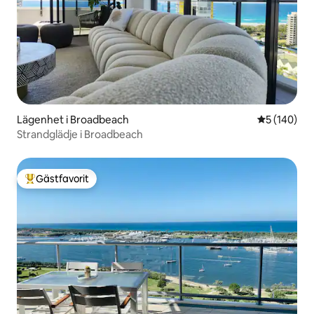
Lägenhet i Broadbeach
5 av 5 i ge
5 (140)
Strandglädje i Broadbeach
Gästfavorit
Populär gästfavorit