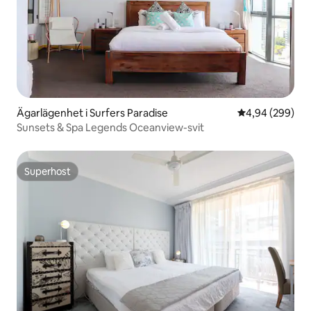
Ägarlägenhet i Surfers Paradise
4,94 av 5 i ge
4,94 (299)
Sunsets & Spa Legends Oceanview-svit
Superhost
Superhost