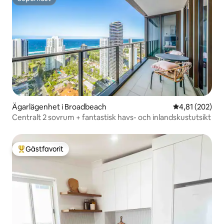
Superhost
Ägarlägenhet i Broadbeach
4,81 av 5 i ge
4,81 (202)
Centralt 2 sovrum + fantastisk havs- och inlandskustutsikt
Gästfavorit
Populär gästfavorit