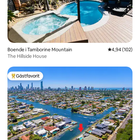
Boende i Tamborine Mountain
4,94 av 5 i ge
4,94 (102)
The Hillside House
Gästfavorit
Populär gästfavorit