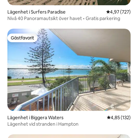
Lägenhet i Surfers Paradise
4,97 av 5 i ge
4,97 (727)
Nivå 40 Panoramautsikt över havet • Gratis parkering
Gästfavorit
Gästfavorit
Lägenhet i Biggera Waters
4,85 av 5 i ge
4,85 (132)
Lägenhet vid stranden i Hampton