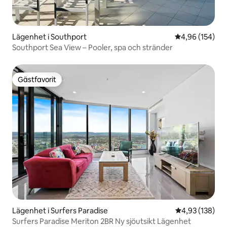
Lägenhet i Southport
4,96 av 5 i ge
4,96 (154)
Southport Sea View – Pooler, spa och stränder
Gästfavorit
Gästfavorit
Lägenhet i Surfers Paradise
4,93 av 5 i ge
4,93 (138)
Surfers Paradise Meriton 2BR Ny sjöutsikt Lägenhet