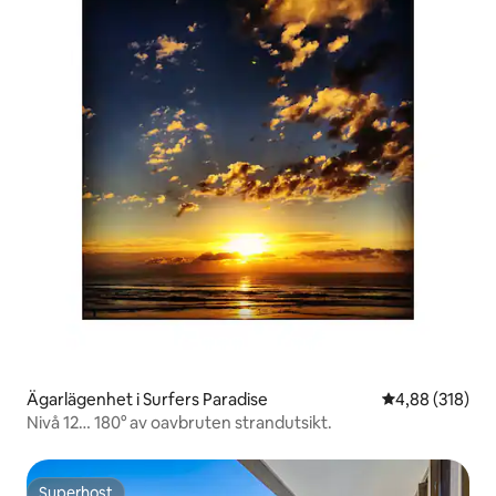
Ägarlägenhet i Surfers Paradise
4,88 av 5 i ge
4,88 (318)
Nivå 12… 180° av oavbruten strandutsikt.
Superhost