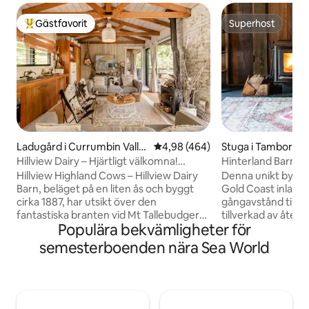
Gästfavorit
Superhost
Populär gästfavorit
Superhost
Ladugård i Currumbin Valle
4,98 av 5 i genomsnittligt bety
4,98 (464)
Stuga i Tamborine
y
Hillview Dairy – Hjärtligt välkomna!
Hinterland Barn, n
Highland Farm Cows
restauranger
Hillview Highland Cows – Hillview Dairy
Denna unikt byggd
Barn, beläget på en liten ås och byggt
Gold Coast inland 
cirka 1887, har utsikt över den
gångavstånd till n
fantastiska branten vid Mt Tallebudgera,
tillverkad av åter
Populära bekvämligheter för
Currumbin Creek och det
ligger på en 18 tu
jordbrukspräglade dallandskapet. 🐮
av gröna gräsmattor. En dubbe
semesterboenden nära Sea World
Daglig kosköttning och 🐴 Hästutfodring
med eget badrum,
kl. 16:00. 🐓 Höns 🐶 Gårdshundar 🧑‍🌾
badkar utgör loft
Färska frukter att plocka från vår
nedervåningen fin
fruktträdgård STR GCCC PCA/2023/228
badrum/tvättstuga
I över hundra år har Old Dairy Bales varit
vardagsrum, kont