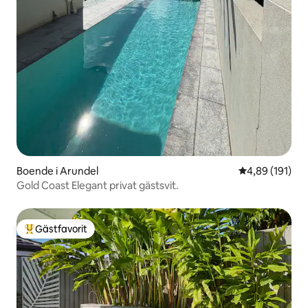
Boende i Arundel
4,89 av 5 i ge
4,89 (191)
Gold Coast Elegant privat gästsvit.
Gästfavorit
Populär gästfavorit