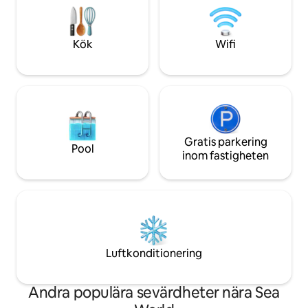
en del av strukturen i en blomstrande
självuppblåsande 
mjölkgård i det spektakulära Gold Coast
sängkläder ingår ej
Hinterland. Omgiven av flera tunnland
utrustat kök innan 
Kök
Wifi
jordbruksmark.
däck med utsikt ö
Gratis parkering
Pool
inom fastigheten
Luftkonditionering
Andra populära sevärdheter nära Sea