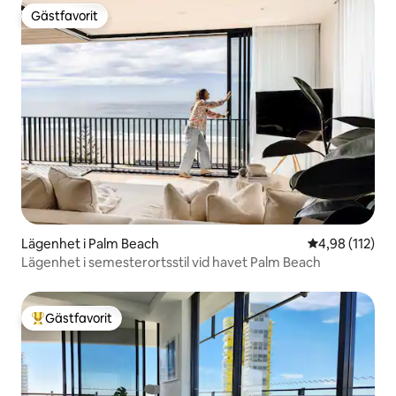
Gästfavorit
Gästfavorit
Lägenhet i Palm Beach
4,98 av 5 i ge
4,98 (112)
Lägenhet i semesterortsstil vid havet Palm Beach
Gästfavorit
Populär gästfavorit