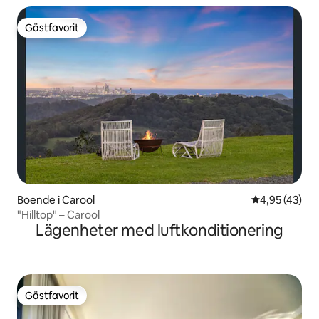
Gästfavorit
Gästfavorit
Boende i Carool
4,95 av 5 i g
4,95 (43)
"Hilltop" – Carool
Lägenheter med luftkonditionering
Gästfavorit
Gästfavorit