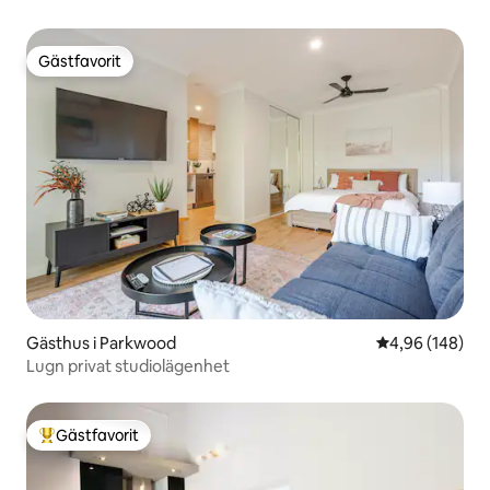
Gästfavorit
Gästfavorit
Gästhus i Parkwood
4,96 av 5 i ge
4,96 (148)
Lugn privat studiolägenhet
Gästfavorit
Populär gästfavorit