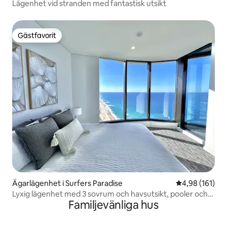
Lägenhet vid stranden med fantastisk utsikt
Gästfavorit
Gästfavorit
Ägarlägenhet i Surfers Paradise
4,98 av 5 i ge
4,98 (161)
Lyxig lägenhet med 3 sovrum och havsutsikt, pooler och
Familjevänliga hus
spa