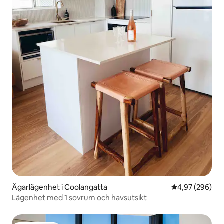
Ägarlägenhet i Coolangatta
4,97 av 5 i ge
4,97 (296)
Lägenhet med 1 sovrum och havsutsikt