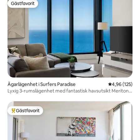
Gästfavorit
Gästfavorit
Ägarlägenhet i Surfers Paradise
4,96 av 5 i ge
4,96 (125)
Lyxig 3-rumslägenhet med fantastisk havsutsikt Meriton
Condo
Gästfavorit
Populär gästfavorit