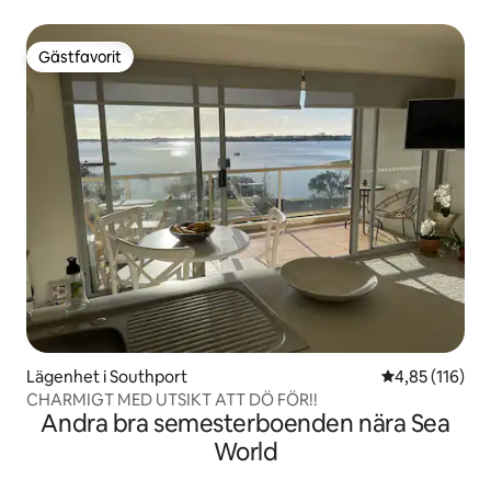
Gästfavorit
Gästfavorit
Lägenhet i Southport
4,85 av 5 i ge
4,85 (116)
CHARMIGT MED UTSIKT ATT DÖ FÖR!!
Andra bra semesterboenden nära Sea
World