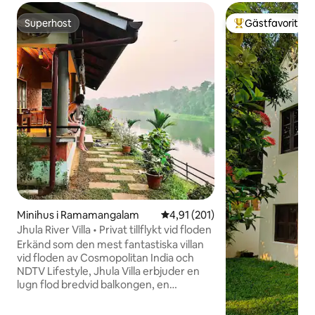
Superhost
Gästfavorit
Superhost
Populär gästfavor
Minihus i Ramamangalam
4,91 av 5 i genomsnittligt bet
4,91 (201)
Jhula River Villa • Privat tillflykt vid floden
Erkänd som den mest fantastiska villan
vid floden av Cosmopolitan India och
NDTV Lifestyle, Jhula Villa erbjuder en
lugn flod bredvid balkongen, en
glödande solnedgång och en by som
känns frusen i tiden, vilket skapar en