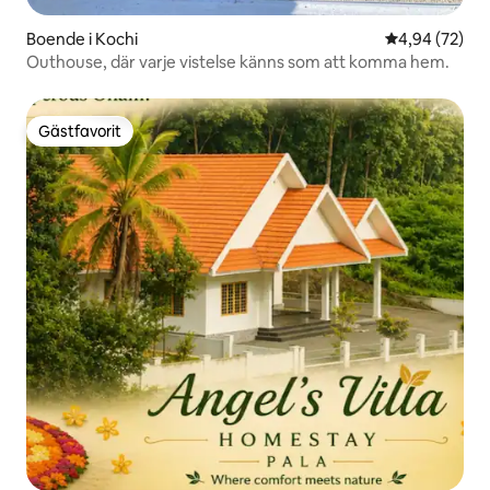
Boende i Kochi
4,94 av 5 i g
4,94 (72)
Outhouse, där varje vistelse känns som att komma hem.
Gästfavorit
Gästfavorit