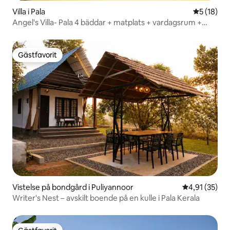
Villa i Pala
5 av 5 i g
5 (18)
Angel's Villa- Pala 4 bäddar + matplats + vardagsrum +
gästområde
Gästfavorit
Gästfavorit
Vistelse på bondgård i Puliyannoor
4,91 av 5 i g
4,91 (35)
Writer's Nest – avskilt boende på en kulle i Pala Kerala