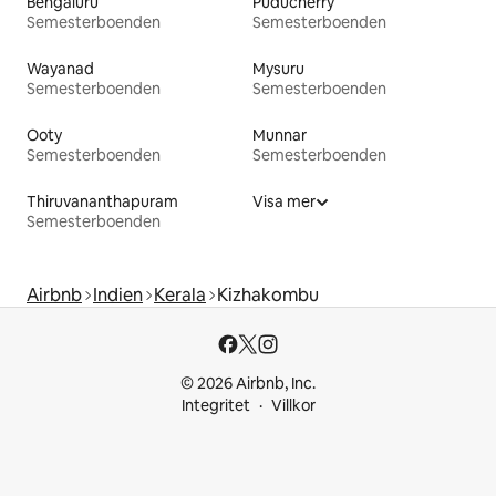
Bengaluru
Puducherry
Semesterboenden
Semesterboenden
Wayanad
Mysuru
Semesterboenden
Semesterboenden
Ooty
Munnar
Semesterboenden
Semesterboenden
Thiruvananthapuram
Visa mer
Semesterboenden
Airbnb
Indien
Kerala
Kizhakombu
© 2026 Airbnb, Inc.
Integritet
Villkor