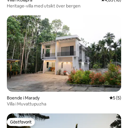
Heritage-villa med utsikt över bergen
Boende i Marady
5 av 5 i 
5 (5)
Villa i Muvattupuzha
Gästfavorit
Gästfavorit