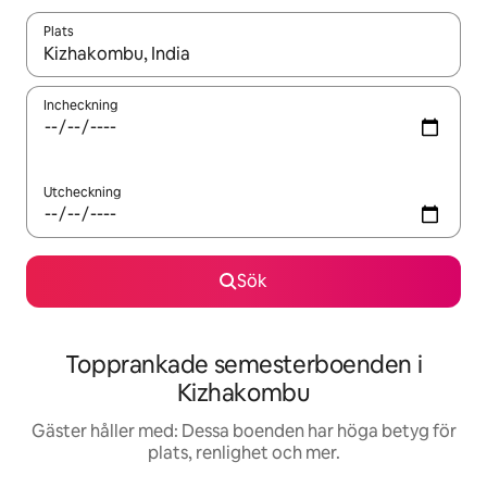
Plats
När resultaten är tillgängliga kan du navigera med upp- och ned
Incheckning
Utcheckning
Sök
Topprankade semesterboenden i
Kizhakombu
Gäster håller med: Dessa boenden har höga betyg för
plats, renlighet och mer.