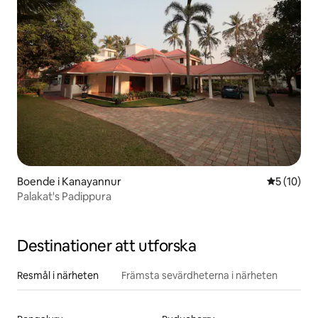
Boende i Kanayannur
5 av 5 i g
5 (10)
Palakat's Padippura
Destinationer att utforska
Resmål i närheten
Främsta sevärdheterna i närheten