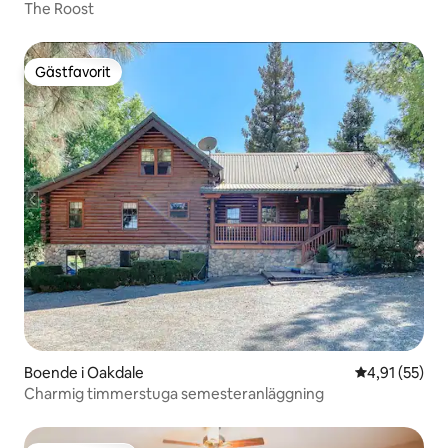
The Roost
Gästfavorit
Gästfavorit
Boende i Oakdale
4,91 av 5 i g
4,91 (55)
Charmig timmerstuga semesteranläggning