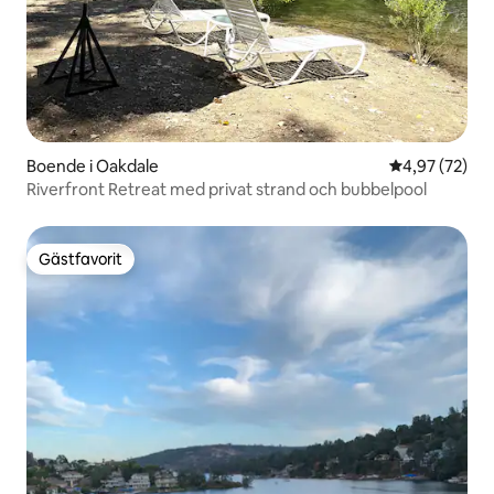
Boende i Oakdale
4,97 av 5 i g
4,97 (72)
Riverfront Retreat med privat strand och bubbelpool
Gästfavorit
Gästfavorit