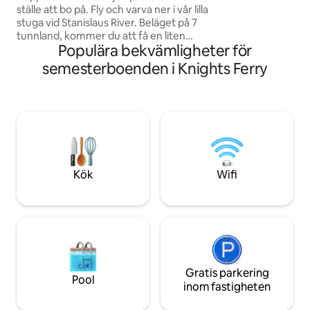
mellan gäster, tvät
ställe att bo på. Fly och varva ner i vår lilla
och täcken och san
stuga vid Stanislaus River. Beläget på 7
vistelse.
tunnland, kommer du att få en liten
Populära bekvämligheter för
smak av livet på landet samtidigt som du
har bekvämligheten i hemmet. Kajak
semesterboenden i Knights Ferry
nerför floden forsar, njut av utsikten
över landskapet eller fiska på 350 fot av
floden. Våra hästar och getter kommer
att välkomna dig! Vi är belägna:
Yosemite: 1 timme 30 minuter
Pinecrest/Dodge Ridge: 1 timme Lake
Tulloch: 30 minuter Don Pedro: 45
minuter Chicken Ranch Casino: 30
Kök
Wifi
minuter
Gratis parkering
Pool
inom fastigheten