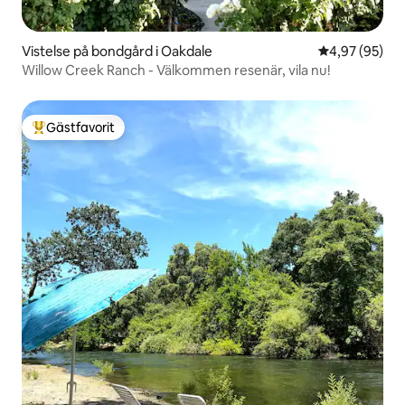
Vistelse på bondgård i Oakdale
4,97 av 5 i g
4,97 (95)
Willow Creek Ranch - Välkommen resenär, vila nu!
Gästfavorit
Populär gästfavorit