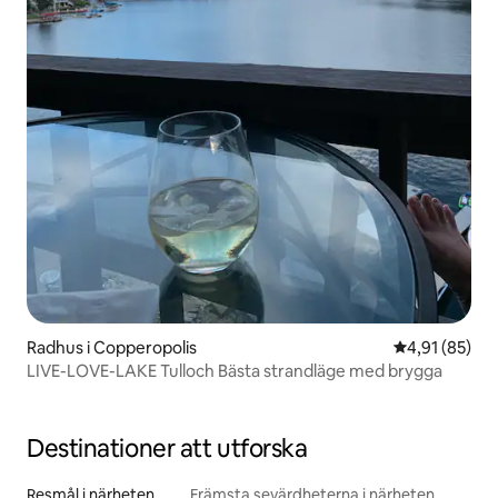
Radhus i Copperopolis
4,91 av 5 i g
4,91 (85)
LIVE-LOVE-LAKE Tulloch Bästa strandläge med brygga
Destinationer att utforska
Resmål i närheten
Främsta sevärdheterna i närheten