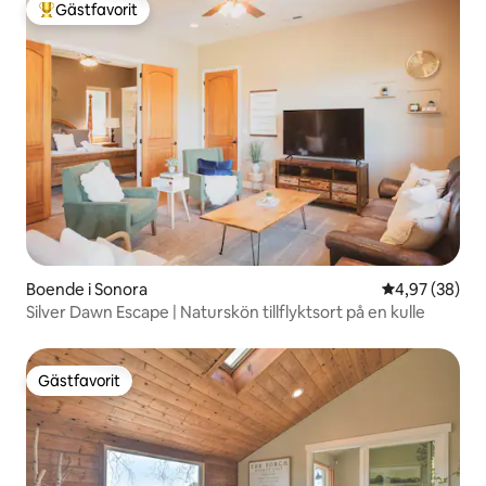
Gästfavorit
Populär gästfavorit
Boende i Sonora
4,97 av 5 i g
4,97 (38)
Silver Dawn Escape | Naturskön tillflyktsort på en kulle
Gästfavorit
Gästfavorit