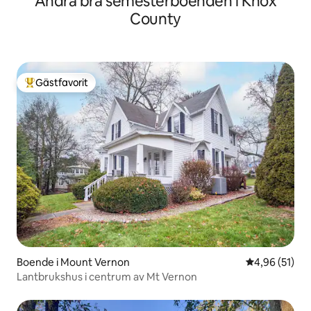
Andra bra semesterboenden i Knox
County
Gästfavorit
Populär gästfavorit
Boende i Mount Vernon
4,96 av 5 i g
4,96 (51)
Lantbrukshus i centrum av Mt Vernon