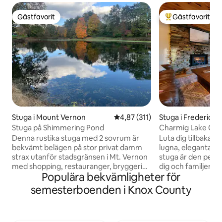
Gästfavorit
Gästfavorit
Gästfavorit
Populär gästfavor
Stuga i Mount Vernon
4,87 av 5 i genomsnittligt bet
4,87 (311)
Stuga i Frederick
Stuga på Shimmering Pond
Charmig Lake Cot
Kayaks
Denna rustika stuga med 2 sovrum är
Luta dig tillbaka o
bekvämt belägen på stor privat damm
lugna, eleganta 
strax utanför stadsgränsen i Mt. Vernon
stuga är den perfek
med shopping, restauranger, bryggeri
dig och familjen, g
Populära bekvämligheter för
och underhållning. Vi är husdjursvänliga,
att ta sig runt. Du är bara: 20 minuter
endast hundar (50 dollar per vistelse,
från Mohican Stat
semesterboenden i Knox County
max 2 hundar) med alla moderna
Snowtrails Ski Res
bekvämligheter, fullt utrustat kök, 50-
MVNU 25 minuter 
tums platt-TV, tvättmaskin/torktumlare
Mys med en bok vid