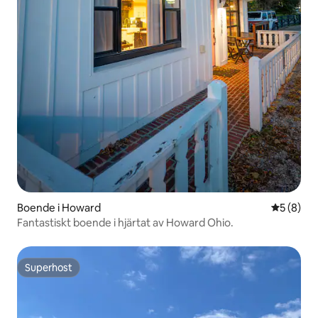
Boende i Howard
5 av 5 i 
5 (8)
Fantastiskt boende i hjärtat av Howard Ohio.
Superhost
Superhost