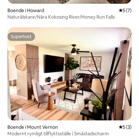
Boende i Howard
5 av 5 i 
5 (7)
Naturälskare/Nära Kokosing River/Honey Run Falls
Superhost
Superhost
Boende i Mount Vernon
5 av 5 i 
5 (3)
Modernt rymligt tillflyktsställe | Småstadscharm