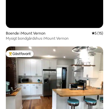
Boende i Mount Vernon
5 av 5 i g
5 (15)
Mysigt bondgårdshus i Mount Vernon
Gästfavorit
Populär gästfavorit