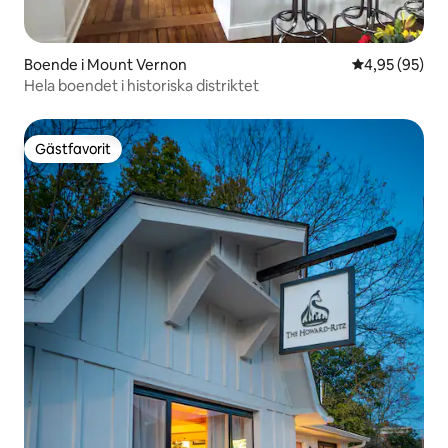
Boende i Mount Vernon
4,95 av 5 i g
4,95 (95)
Hela boendet i historiska distriktet
Gästfavorit
Gästfavorit