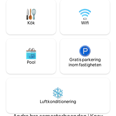
och snabbt internet. Utomhus öppen
vinyl med ett glas 
spis/grill är det perfekta tillhållet bara
tillhandahållna kaja
några steg från däcket med utsikt över
med ditt fiskespö. 
den stora dammen. 4-personers
bubbelpoolen och
paddelbåt finns där för användning
över utomhuselds
Kök
Wifi
under din vistelse.
Gratis parkering
Pool
inom fastigheten
Luftkonditionering