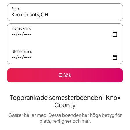
Plats
När resultaten är tillgängliga kan du navigera med upp- och ned
Incheckning
Utcheckning
Sök
Topprankade semesterboenden i Knox
County
Gäster håller med: Dessa boenden har höga betyg för
plats, renlighet och mer.