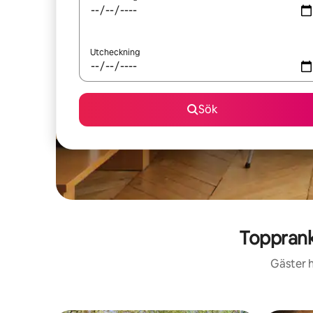
Utcheckning
Sök
Topprank
Gäster h