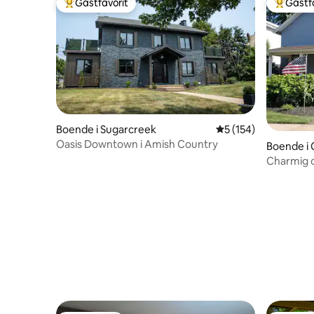
Gästfavorit
Gästf
Populär gästfavorit
Populär 
Boende i Sugarcreek
5 av 5 i genomsnitt
5 (154)
Oasis Downtown i Amish Country
Boende i
Charmig oc
av staden