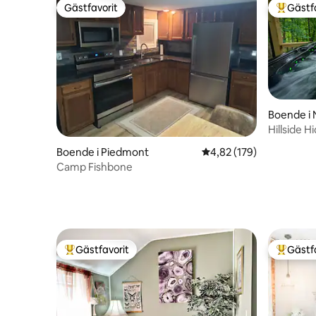
Gästfavorit
Gästf
Gästfavorit
Populär 
Boende i 
Hillside 
Boende i Piedmont
4,82 av 5 i genomsnitt
4,82 (179)
Camp Fishbone
Gästfavorit
Gästf
Populär gästfavorit
Populär 