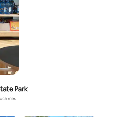
tate Park
 och mer.