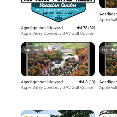
Ägarläge
Apple Val
Ägarlägenhet i Howard
4,78 av 5 i genomsnit
4,78 (32)
Apple Valley Condos, vid AV Golf Course!
Superhost
Superho
Superhost
Superho
Ägarlägenhet i Howard
4,8 av 5 i genomsnit
4,8 (10)
Ägarläge
Apple Valley Condos, vid AV Golf Course!
Apple Val