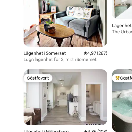
Lägenhet 
The Urban
Lägenhet i Somerset
4,97 av 5 i genomsnitt
4,97 (267)
Lugn lägenhet för 2, mitt i Somerset
Gästfavorit
Gästf
Gästfavorit
Populär 
Lägenhet i Millersburg
4,86 av 5 i genomsnitt
4,86 (103)