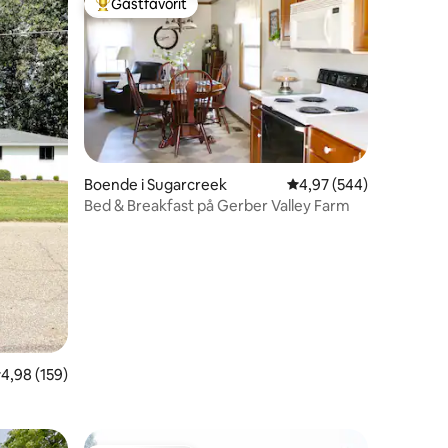
Gästfavorit
Populär gästfavorit
Boende i Sugarcreek
4,97 av 5 i genomsnitt
4,97 (544)
Bed & Breakfast på Gerber Valley Farm
en
,98 av 5 i genomsnittligt betyg, 159 omdömen
4,98 (159)