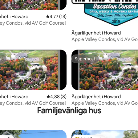
nhet i Howard
4,77 av 5 i genomsnittligt betyg, 13 omdöm
4,77 (13)
ley Condos, vid AV Golf Course!
tligt betyg, 32 omdömen
Ägarlägenhet i Howard
Apple Valley Condos, vid AV Go
st
Superhost
st
Superhost
tligt betyg, 10 omdömen
nhet i Howard
4,88 av 5 i genomsnittligt betyg, 8 omdöm
4,88 (8)
Ägarlägenhet i Howard
ley Condos, vid AV Golf Course!
Apple Valley Condos, vid AV Go
Familjevänliga hus