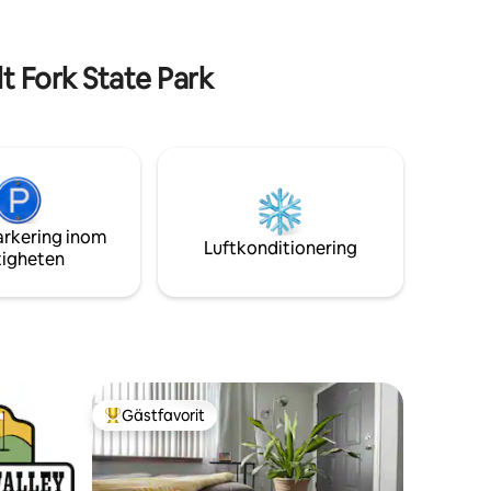
li din
uteplatsen som erbjuder en propangrill.
Gratis ved tillhandahålls för eldstaden.
t Fork State Park
arkering inom
Luftkonditionering
tigheten
Gästfavorit
Populär gästfavorit