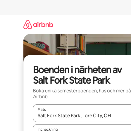
Hoppa
till
innehåll
Boenden i närheten av
Salt Fork State Park
Boka unika semesterboenden, hus och mer på
Airbnb
Plats
När resultaten är tillgängliga kan du navigera me
Incheckning