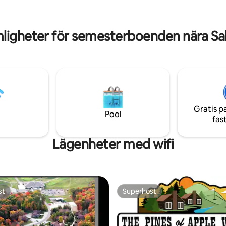
 badrum på huvudvåningen.
omkring dig. Låt Angler's Cove b
queen säng. Vi välkomnar
"bästa fångst!"
 hos oss!
igheter för semesterboenden nära Sal
Gratis p
Pool
fas
Lägenheter med wifi
st
Superhost
st
Superhost