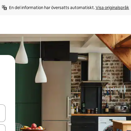
En del information har översatts automatiskt. 
Visa originalspråk
d upp- och nedåtpilarna eller utforska genom att trycka eller svepa.