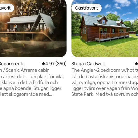
avorit
Gästfavorit
gästfavorit
Gästfavorit
Sugarcreek
4,97 av 5 i genomsnittligt betyg, 360 omdöm
4,97 (360)
Stuga i Caldwell
4
 / Scenic Aframe cabin
The Angler-2 bedroom w/hot t
är just det — en plats för vila.
Låt de bästa fiskehistorierna be
kla livet i detta fridfulla och
vår rymliga, öppna timmerstu
belägna boende. Stugan ligger
ligger tvärs över vägen från Wo
 i ett skogsområde med
State Park. Med två sovrum och
 och böljande kullar. I hjärtat
badrum är The Angler's Cove 
Amish land ligger vi bara några
perfekta fångsten för den famil
rån populära sevärdheter. I
resan eller en privat semester.
mmet finns ett fullt utrustat
under stjärnorna i utomhusbu
ligt betyg, 470 omdömen
tmaskin och torktumlare samt
och skapa minnen runt eldstade
öbler för att njuta av en
av ditt kaffe/te på verandan fra
ppen spis. En King-säng
bak medan du njuter av nature