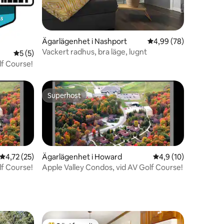
en
Ägarlägenhet i Nashport
4,99 av 5 i genomsnit
4,99 (78)
Vackert radhus, bra läge, lugnt
5 av 5 i genomsnittligt betyg, 5 omdömen
5 (5)
lf Course!
Superhost
Superhost
en
4,72 av 5 i genomsnittligt betyg, 25 omdömen
4,72 (25)
Ägarlägenhet i Howard
4,9 av 5 i genomsnit
4,9 (10)
lf Course!
Apple Valley Condos, vid AV Golf Course!