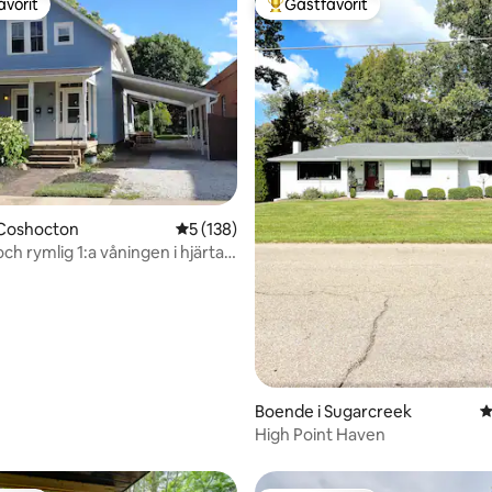
avorit
Gästfavorit
gästfavorit
Populär gästfavorit
ligt betyg, 154 omdömen
 Coshocton
5 av 5 i genomsnittligt betyg, 138 omdöm
5 (138)
h rymlig 1:a våningen i hjärtat
Boende i Sugarcreek
4
High Point Haven