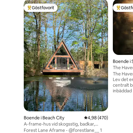
Gästfavorit
Gästf
Populär gästfavorit
Populär 
Boende i 
The Haven
The Haven 
Lev det en
centralt 
inbäddad
dammutsikt
av vackra 
minuter f
vardagsru
Boende i Beach City
4,98 av 5 i genomsnitt
4,98 (470)
kök, tvät
A-frame-hus vid skogsstig, badkar,
bekväma m
kajaker, lägereld
Forest Lane Aframe - @forestlane__ 1
smart-TV och ö