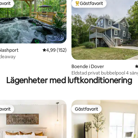
avorit
Gästfavorit
gästfavorit
Populär gästfavorit
Nashport
4,99 av 5 i genomsnittligt betyg, 152 omdöm
4,99 (152)
Hideaway
ligt betyg, 179 omdömen
Boende i Dover
4
Eldstad privat bubbelpool 4 sän
Lägenheter med luftkonditionering
avorit
Gästfavorit
gästfavorit
Gästfavorit