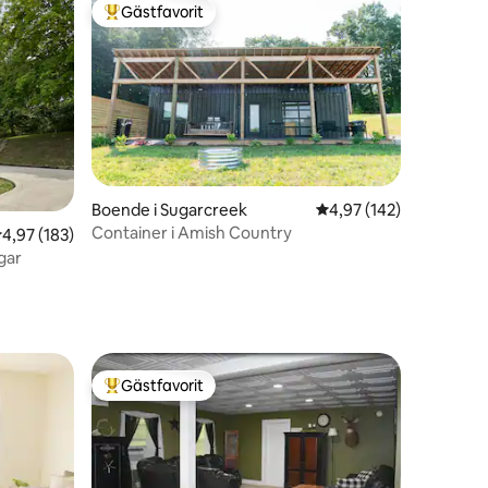
Gästfavorit
Populär gästfavorit
en
Boende i Sugarcreek
4,97 av 5 i genomsnitt
4,97 (142)
Container i Amish Country
,97 av 5 i genomsnittligt betyg, 183 omdömen
4,97 (183)
gar
Gästfavorit
Populär gästfavorit