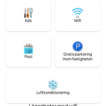
erbjuder wifi, en 
och Black Hand Gorge naturreservat.
och utomhuskamine
Beläget mellan Newark och Zanesville.
perfekta balansen 
Avskilt, men ändå
alla dina Hocking H
Kök
Wifi
Gratis parkering
Pool
inom fastigheten
Luftkonditionering