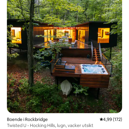
Boende i Rockbridge
4,99 av 5 i ge
4,99 (172)
Twisted U - Hocking Hills, lugn, vacker utsikt