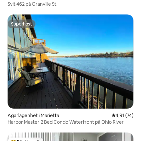
Svit 462 på Granville St.
Superhost
Superhost
Ägarlägenhet i Marietta
4,91 av 5 i g
4,91 (74)
Harbor Master|2 Bed Condo Waterfront på Ohio River