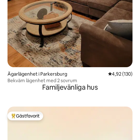
Ägarlägenhet i Parkersburg
4,92 av 5 i ge
4,92 (130)
Bekväm lägenhet med 2 sovrum
Familjevänliga hus
Gästfavorit
Populär gästfavorit