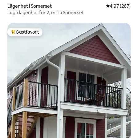
Lägenhet i Somerset
4,97 av 5 i ge
4,97 (267)
Lugn lägenhet för 2, mitt i Somerset
Gästfavorit
Populär gästfavorit