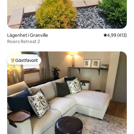
Lägenhet i Granville
4,99 av 5 i ge
4,99 (413)
Rivers Retreat 2
Gästfavorit
Populär gästfavorit