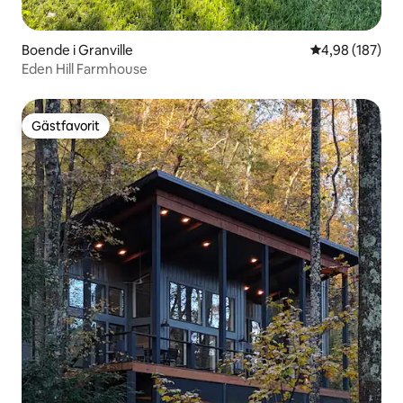
Boende i Granville
4,98 av 5 i ge
4,98 (187)
Eden Hill Farmhouse
Gästfavorit
Gästfavorit