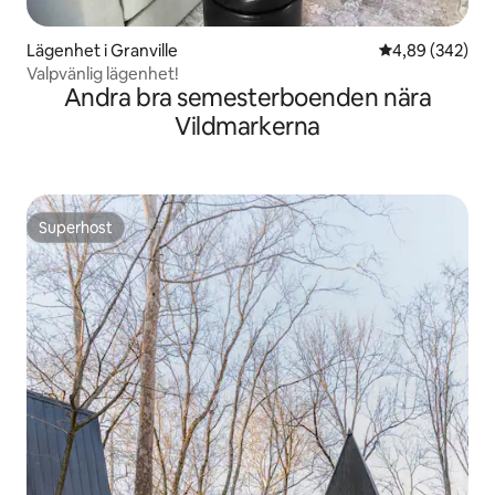
Lägenhet i Granville
4,89 av 5 i ge
4,89 (342)
Valpvänlig lägenhet!
Andra bra semesterboenden nära
Vildmarkerna
Superhost
Superhost