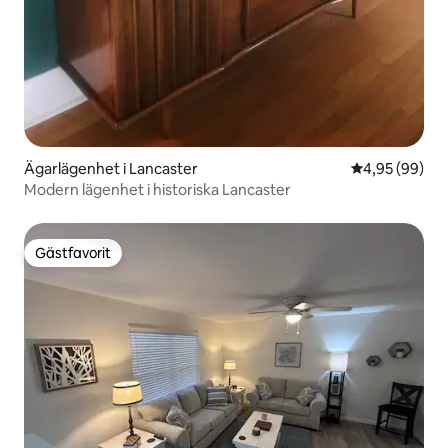
Ägarlägenhet i Lancaster
4,95 av 5 i g
4,95 (99)
Modern lägenhet i historiska Lancaster
Gästfavorit
Gästfavorit