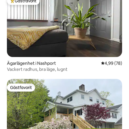
Gästfavorit
Populär gästfavorit
Ägarlägenhet i Nashport
4,99 av 5 i g
4,99 (78)
Vackert radhus, bra läge, lugnt
Gästfavorit
Gästfavorit