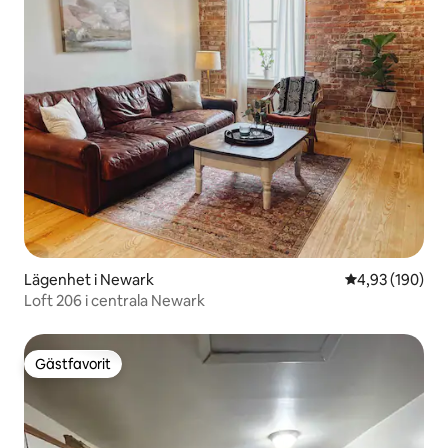
Lägenhet i Newark
4,93 av 5 i ge
4,93 (190)
Loft 206 i centrala Newark
Gästfavorit
Gästfavorit