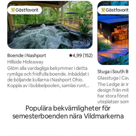
Gästfavorit
Gästfavorit
Populär gästfavorit
Populär gästfavor
Boende i Nashport
4,99 av 5 i genomsnittligt bet
4,99 (152)
Hillside Hideaway
Glöm alla vardagliga bekymmer i detta
Stuga i South Bloo
rymliga och fridfulla boende. Inbäddat i
Glasstuga | Cavern 
de böljande kullarna i Nashport Ohio.
Hocking
The Ledge är insp
Koppla av i bubbelpoolen, samlas runt
design från mitten
elden eller laga mat på däcket. Inuti finns
har stora fönster f
ett stort öppet vardagsrum med full
uteplatser som är 
skogig utsikt, gott om sittplatser,
Populära bekvämligheter för
upp den omgivand
matplats, ett fullt utrustat kök, 3 mysiga
säsongsbetonade v
sovrum och ett litet sovrum med
semesterboenden nära Vildmarkerna
längs en avskild, 
våningssäng. Vårt boende ligger bara
privata hektar, har
några minuter från Dillon State Park och
kurerats för din komfort.
campingplats, Lazy Acres campingplats