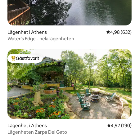
Lägenhet i Athens
4,98 av 5 i ge
4,98 (632)
Water's Edge - hela lägenheten
Gästfavorit
Populär gästfavorit
Lägenhet i Athens
4,97 av 5 i ge
4,97 (190)
Lägenheten Zarpa Del Gato