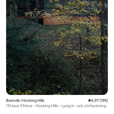
Boende i Hocking Hills
4,97 av 5 i ge
4,97 (195)
I'll Have S'More – Hocking Hills – Lyxig in- och utcheckning