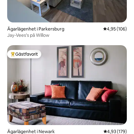
Ägarlägenhet i Parkersburg
4,95 av 5 i ge
4,95 (106)
Jay-Vees's på Willow
Gästfavorit
Populär gästfavorit
Ägarlägenhet i Newark
4,93 av 5 i ge
4,93 (179)