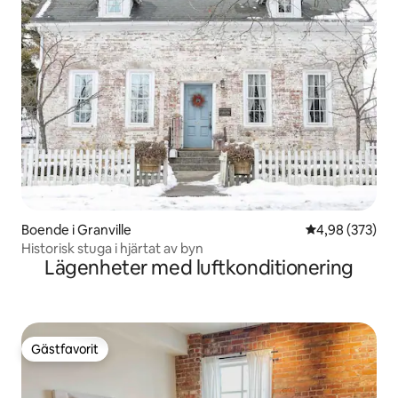
Boende i Granville
4,98 av 5 i ge
4,98 (373)
Historisk stuga i hjärtat av byn
Lägenheter med luftkonditionering
Gästfavorit
Gästfavorit