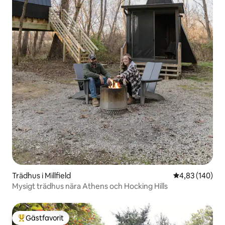
Trädhus i Millfield
4,83 av 5 i ge
4,83 (140)
Mysigt trädhus nära Athens och Hocking Hills
Gästfavorit
Populär gästfavorit