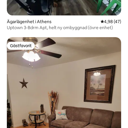
Ägarlägenhet i Athens
4,98 av 5 i g
4,98 (47)
Uptown 3-Bdrm Apt, helt ny ombyggnad (övre enhet)
Gästfavorit
Gästfavorit