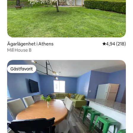
Ägarlägenhet i Athens
4,94 av 5 i ge
4,94 (218)
Mill House B
Gästfavorit
Gästfavorit