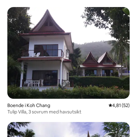
Boende i Koh Chang
4,81 av 5 i g
4,81 (52)
Tulip Villa, 3 sovrum med havsutsikt