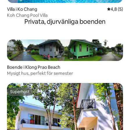
Villa i Ko Chang
4,8 av 5 i 
4,8 (5)
Koh Chang Pool Villa
Privata, djurvänliga boenden
Boende i Klong Prao Beach
Mysigt hus, perfekt för semester
Superhost
Superhost