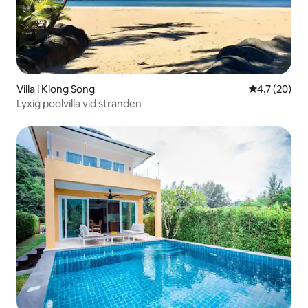
Villa i Klong Song
4,7 av 5 i g
4,7 (20)
Lyxig poolvilla vid stranden