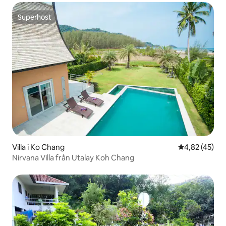
Superhost
Superhost
Villa i Ko Chang
4,82 av 5 i g
4,82 (45)
Nirvana Villa från Utalay Koh Chang