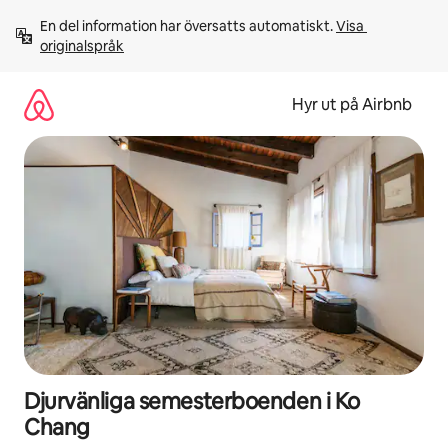
Hoppa
En del information har översatts automatiskt. 
Visa 
till
originalspråk
innehåll
Hyr ut på Airbnb
Djurvänliga semesterboenden i Ko
Chang