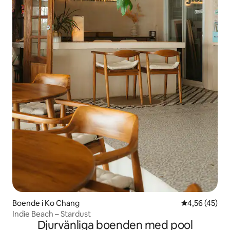
Boende i Ko Chang
4,56 av 5 i g
4,56 (45)
Indie Beach – Stardust
Djurvänliga boenden med pool