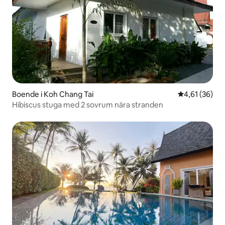
Boende i Koh Chang Tai
4,61 av 5 i g
4,61 (36)
Hibiscus stuga med 2 sovrum nära stranden