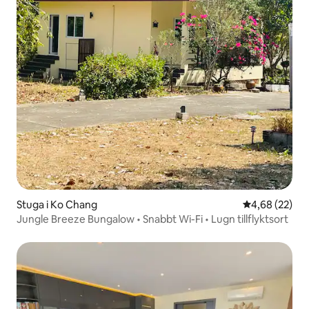
Stuga i Ko Chang
4,68 av 5 i g
4,68 (22)
Jungle Breeze Bungalow • Snabbt Wi-Fi • Lugn tillflyktsort