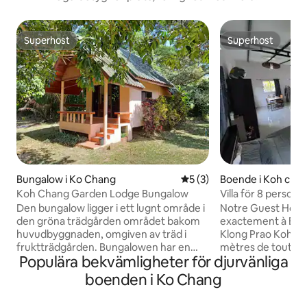
Superhost
Superhost
Superhost
Superhost
Bungalow i Ko Chang
5 av 5 i genomsnittligt b
5 (3)
Boende i Koh chang
Koh Chang Garden Lodge Bungalow
Villa för 8 personer
350 m till stranden
Den bungalow ligger i ett lugnt område i
Notre Guest House
den gröna trädgården området bakom
exactement à Ban 
huvudbyggnaden, omgiven av träd i
Klong Prao Koh Ch
fruktträdgården. Bungalowen har en
mètres de toutes
Populära bekvämligheter för djurvänliga
privat terrass, ett sovrum, ett separat
la plage Pilot sur l
kök och ett badrum och är ca. 55 kvm
chang et proche d
boenden i Ko Chang
stor På Garden Lodge hittar du en gratis
Bae (800m). Gues
parkeringsplats. Centrum av byn ligger
rénovée, wifi grat