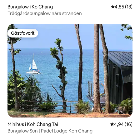
Bungalow i Ko Chang
4,85 av 5 i g
4,85 (13)
Trädgårdsbungalow nära stranden
Gästfavorit
Gästfavorit
Minihus i Koh Chang Tai
4,94 av 5 i g
4,94 (16)
Bungalow Sun | Padel Lodge Koh Chang