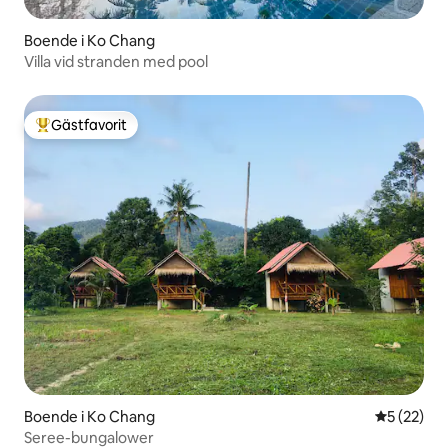
Boende i Ko Chang
Villa vid stranden med pool
Gästfavorit
Populär gästfavorit
Boende i Ko Chang
5 av 5 i g
5 (22)
Seree-bungalower