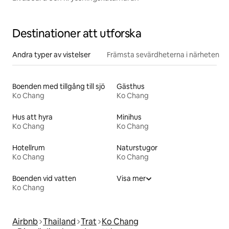
Destinationer att utforska
Andra typer av vistelser
Främsta sevärdheterna i närheten
Boenden med tillgång till sjö
Gästhus
Ko Chang
Ko Chang
Hus att hyra
Minihus
Ko Chang
Ko Chang
Hotellrum
Naturstugor
Ko Chang
Ko Chang
Boenden vid vatten
Visa mer
Ko Chang
Airbnb
Thailand
Trat
Ko Chang