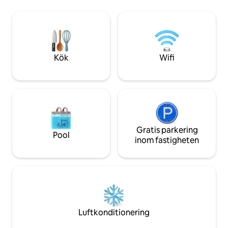
bara ca. 5 min promenad bort, där du
ont l’air condition
kan hitta flera restauranger, lokala
privative, coffre f
livsmedelsbutiker, 7-eleven och stora C
bouilloire café, cu
minimarknader och uttagsautomater.
disposition ! Bar L
Boendet är mycket lämpligt för en
working, pétanque
längre vistelse.
Kök
Wifi
Gratis parkering
Pool
inom fastigheten
Luftkonditionering