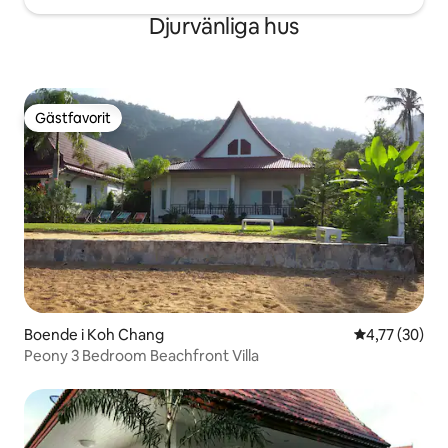
Djurvänliga hus
Gästfavorit
Gästfavorit
Boende i Koh Chang
4,77 av 5 i g
4,77 (30)
Peony 3 Bedroom Beachfront Villa