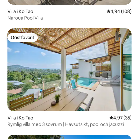
Villa i Ko Tao
4,94 av 5 i ge
4,94 (108)
Naroua Pool Villa
Gästfavorit
Gästfavorit
Villa i Ko Tao
4,97 av 5 i g
4,97 (35)
Rymlig villa med 3 sovrum | Havsutsikt, pool och jacuzzi