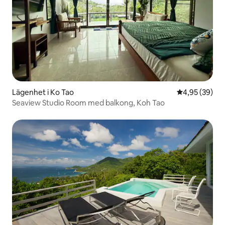
Lägenhet i Ko Tao
4,95 av 5 i g
4,95 (39)
Seaview Studio Room med balkong, Koh Tao