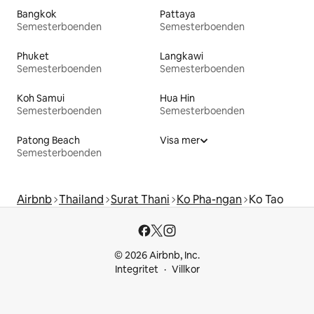
Bangkok
Pattaya
Semesterboenden
Semesterboenden
Phuket
Langkawi
Semesterboenden
Semesterboenden
Koh Samui
Hua Hin
Semesterboenden
Semesterboenden
Patong Beach
Visa mer
Semesterboenden
Airbnb
Thailand
Surat Thani
Ko Pha-ngan
Ko Tao
© 2026 Airbnb, Inc.
Integritet
Villkor