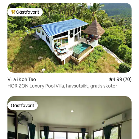
Gästfavorit
Populär gästfavorit
Villa i Koh Tao
4,99 av 5 i g
4,99 (70)
HORIZON Luxury Pool Villa, havsutsikt, gratis skoter
Gästfavorit
Gästfavorit