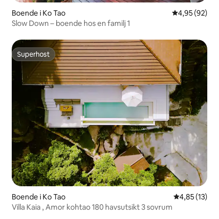
Boende i Ko Tao
4,95 av 5 i g
4,95 (92)
Slow Down – boende hos en familj 1
Superhost
Superhost
Boende i Ko Tao
4,85 av 5 i g
4,85 (13)
Villa Kaia , Amor kohtao 180 havsutsikt 3 sovrum