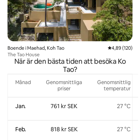
Boende i Maehad, Koh Tao
4,89 av 5 i ge
4,89 (120)
The Tao House
När är den bästa tiden att besöka Ko
Tao?
Månad
Genomsnittliga
Genomsnittlig
priser
temperatur
Jan.
761 kr SEK
27 °C
Feb.
818 kr SEK
27 °C