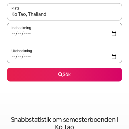
Plats
När resultaten är tillgängliga kan du navigera med upp- och ned
Incheckning
Utcheckning
Sök
Snabbstatistik om semesterboenden i
Ko Tao