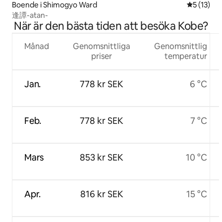
Boende i Shimogyo Ward
5 av 5 i g
5 (13)
逢譚-atan-
När är den bästa tiden att besöka Kobe?
Månad
Genomsnittliga
Genomsnittlig
priser
temperatur
Jan.
778 kr SEK
6 °C
Feb.
778 kr SEK
7 °C
Mars
853 kr SEK
10 °C
Apr.
816 kr SEK
15 °C