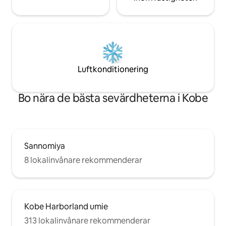
otänkbar elegant d
stimulera din känsla. Det finns ocks
ö-kök med en eno
ett bra ställe fö
Särskilt det öppn
noteras.Underbar
utsikt över stadens
Luftkonditionering
bäst. Njut av en speciell Kobe-upplevelse
i ett hörn i staden.
Bo nära de bästa sevärdheterna i Kobe
Sannomiya
8 lokalinvånare rekommenderar
Kobe Harborland umie
313 lokalinvånare rekommenderar