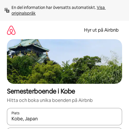
Hoppa
En del information har översatts automatiskt. 
Visa 
till
originalspråk
innehåll
Hyr ut på Airbnb
Semesterboende i Kobe
Hitta och boka unika boenden på Airbnb
Plats
När resultaten är tillgängliga kan du navigera med upp- och ned