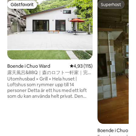
Gästfavorit
Superhost
Gästfavorit
Superhost
Boende i Chuo Ward
4,93 av 5 i genomsnittligt bet
4,93 (115)
露天風呂&BBQ｜森のロフト一軒家｜完全
貸切・14名OK
Utomhusbad × Grill × Hela huset |
Loftshus som rymmer upp till 14
personer Detta är ett hus med ett loft
som du kan använda helt privat. Den
rymmer upp till 14 gäster och det finns
ingen delning med andra gäster eller
personal.Familjer, grupper och vänner
kan koppla av utan att oroa sig för
omgivningen. Vi är anslutna till Inari
Boende i Chuo Wa
Chaya BBQ Square, som ligger bara en