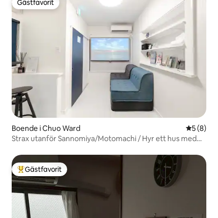
Gästfavorit
Gästfavorit
Boende i Chuo Ward
5 av 5 i 
5 (8)
Strax utanför Sannomiya/Motomachi / Hyr ett hus med
två våningar / 10 minuters promenad från Hankyu
Hanakuma-stationen / Rekommenderas för
långtidsvistelser
Gästfavorit
Populär gästfavorit