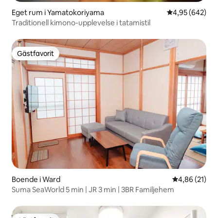
Eget rum i Yamatokoriyama
4,95 av 5 i ge
4,95 (642)
Traditionell kimono-upplevelse i tatamistil
Gästfavorit
Gästfavorit
Boende i Ward
4,86 av 5 i g
4,86 (21)
Suma SeaWorld 5 min | JR 3 min | 3BR Familjehem