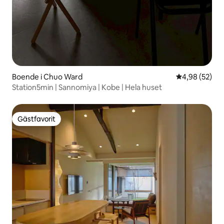
Boende i Chuo Ward
4,98 av 5 i g
4,98 (52)
Station5min | Sannomiya | Kobe | Hela huset
Gästfavorit
Gästfavorit