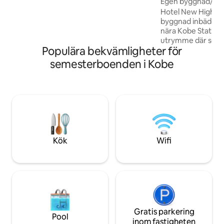
kort promenad bort, Du kan njuta av en
Egen byggnad/par
grill till ett bra pris på 1 100 yen per
minuter/rabatt för 
Hotel New High-Ok En gammal dive
person. (Kol, spis, tänger ingår/gäster tar
följd/Sannomiya, n
byggnad inbäddad 
med egna ingredienser) Hämtning och
slott/kök/tvättmas
nära Kobe Station
avlämning är möjligt Vid in- och
konstutrymme
utrymme där som v
utcheckning ・ Motomachi station ・
Populära bekvämligheter för
användes på länge. Vid första anblic
Kommunal tunnelbana Kenchomae
kände jag potenti
semesterboenden i Kobe
station Vi hämtar och lämnar dig utan
den plats där jag a
kostnad. Rum och faciliteter 2 rum i
Nishimura, en "öv
västerländsk stil 1 rum i japansk stil ・ 2
arkitektonisk grup
loftrum ・ Rymligt vardagsrum Fullt
"Artistic Hotel to
utrustat med kök ・ Bad inomhus + bad
med begreppet "h
utomhus Toaletter: 2 inomhus/1
öppnade i augusti 2023. Total 
utomhus Tvättmaskinen och
{smart.Renoverade
torktumlaren är också tillgängliga utan
våningsbyggnad. * 
Kök
Wifi
kostnad. Övriga objekt ・ Språk som
andra våningen, t
stöds: japanska, engelska, kinesiska,
taket På grund av vardagsrummet på
taiwanesiska ・ Husdjur tillåtna (upp till 3)
andra våningen o
* Endast små hundar är tillåtna
separata struktur 
inomhus * 3 000 yen per husdjur
det användas ryml
Beläget på en plats där du kan njuta av
familjer och grupper. Inter
både naturen och staden, Perfekt för
använder betonge
stora grupper, långtidsvistelser och
Gratis parkering
öppna utrymmet 
Pool
husdjur.
utdragen.Det yttre
inom fastigheten