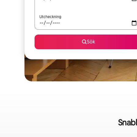
Utcheckning
Sök
Snab