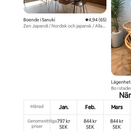
Boende i Sanuki
4,94 av 5 i genomsnit
4,94 (65)
Zen Japandi / Nordisk och japansk / Alla
rum renoverade / Japansk trädgård / 8
personer / Parkeringsplats för 2 bilar /
Välkomstdrink ingår / Rabatt vid flera
nätter
Lägenhet
Bo i stad
När
promenad 
Max 8 pers
gömställe
Månad
Jan.
Feb.
Mars
stadspro
797 kr
844 kr
844 kr
Genomsnittliga
priser
SEK
SEK
SEK