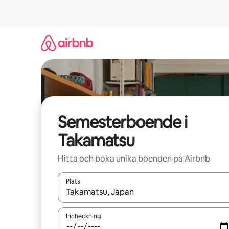
Hoppa
till
innehåll
Semesterboende i
Takamatsu
Hitta och boka unika boenden på Airbnb
Plats
När resultaten är tillgängliga kan du navigera me
Incheckning