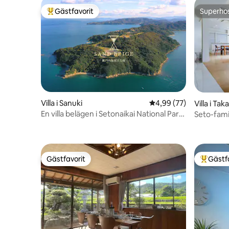
Gästfavorit
Superho
Populär gästfavorit
Superho
Villa i Sanuki
4,99 av 5 i genomsnit
4,99 (77)
Villa i Ta
En villa belägen i Setonaikai National Park.
Seto-fami
Med båtformad bastu. ART.
stationen,
precis vi
hamnen | 
Kagawa me
Gästfavorit
Gästf
badkar av
Gästfavorit
Populär 