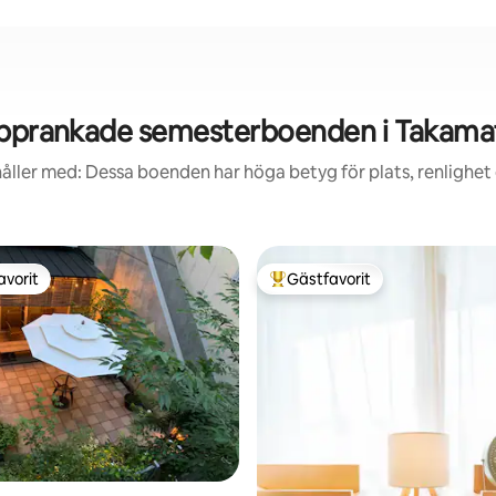
pprankade semesterboenden i Takama
åller med: Dessa boenden har höga betyg för plats, renlighet
avorit
Gästfavorit
gästfavorit
Populär gästfavorit
ligt betyg, 354 omdömen