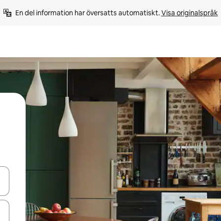
En del information har översatts automatiskt. 
Visa originalspråk
d upp- och nedåtpilarna eller utforska genom att trycka eller svepa.