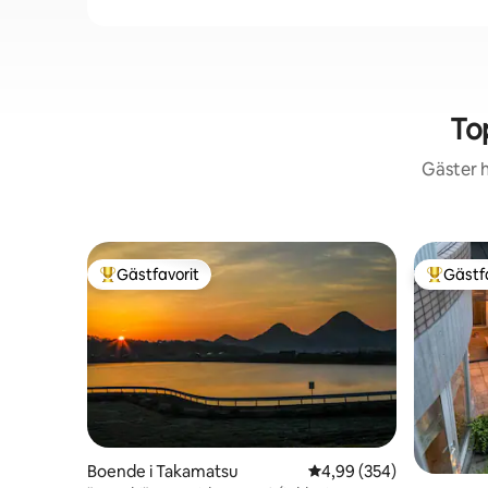
To
Gäster h
Gästfavorit
Gästf
Populär gästfavorit
Populär 
Boende i Takamatsu
4,99 av 5 i genomsnitt
4,99 (354)