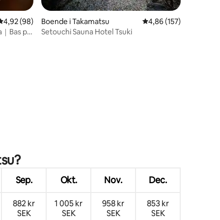
Boende i Takamatsu
4,86 av 5 i genomsnitt
4,86 (157)
4,92 av 5 i genomsnittligt betyg, 98 omdömen
4,92 (98)
Setouchi Sauna Hotel Tsuki
ka｜Bas på
en
tsu?
Sep.
Okt.
Nov.
Dec.
882 kr
1 005 kr
958 kr
853 kr
SEK
SEK
SEK
SEK