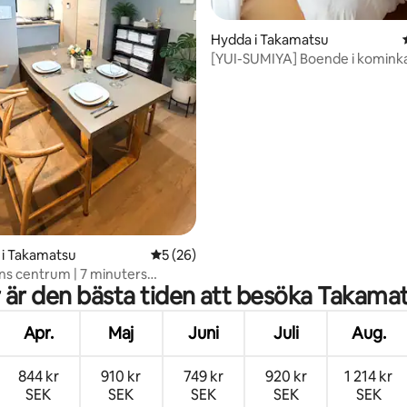
Hydda i Takamatsu
[YUI-SUMIYA] Boende i komin
tligt betyg, 65 omdömen
Setouchi-ön
 i Takamatsu
5 av 5 i genomsnittligt betyg, 26 omdöm
5 (26)
ens centrum | 7 minuters
 är den bästa tiden att besöka Takama
till Kawaramachi-stationen |
oner | Familj eller grupp | Chic
 | Sightseeing, mat och
Apr.
Maj
Juni
Juli
Aug.
menader
844 kr
910 kr
749 kr
920 kr
1 214 kr
SEK
SEK
SEK
SEK
SEK