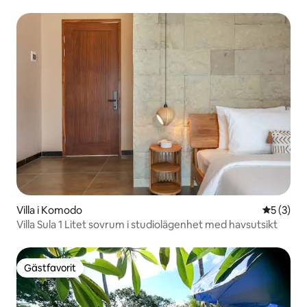
Villa i Komodo
5 av 5 i 
5 (3)
Villa Sula 1 Litet sovrum i studiolägenhet med havsutsikt
Gästfavorit
Gästfavorit