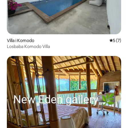
Villa i Komodo
5 av 5 i 
5 (7)
Losbaba Komodo Villa