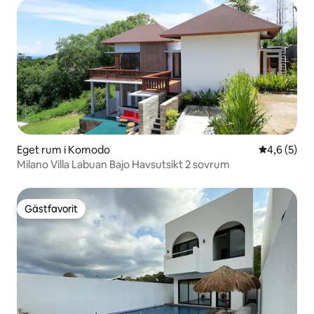
Eget rum i Komodo
4,6 av 5 i 
4,6 (5)
Milano Villa Labuan Bajo Havsutsikt 2 sovrum
Gästfavorit
Gästfavorit