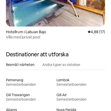
Hotellrum i Labuan Bajo
4,88 av 5 i g
4,88 (17)
Villa med privat pool
Destinationer att utforska
Resmål i närheten
Andra typer av vistelser
Pemenang
Lembok
Semesterboenden
Semesterboenden
Gili Trawangan
Gili Air
Semesterboenden
Semesterboenden
Abang
Nusa Penida