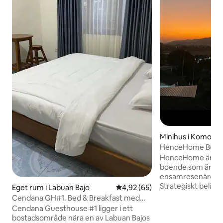
Minihus i Komodo
HenceHome Bergsutsikt + soluppgång |
5 minuter till flyg
HenceHome är ett 
boende som är per
ensamresenärer, pa
Strategiskt beläge
Eget rum i Labuan Bajo
4,92 av 5 i genomsnittligt bet
4,92 (65)
Komodos flygplats, 
Cendana GH#1. Bed & Breakfast med
stadens centrum,
grön trädgård.
Cendana Guesthouse #1 ligger i ett
turistdestinationer
bostadsområde nära en av Labuan Bajos