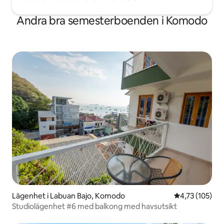
Andra bra semesterboenden i Komodo
Lägenhet i Labuan Bajo, Komodo
4,73 av 5 i ge
4,73 (105)
Studiolägenhet #6 med balkong med havsutsikt