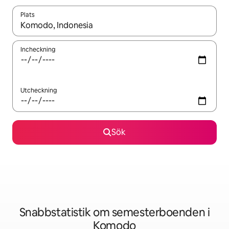
Plats
När resultaten är tillgängliga kan du navigera med upp- och ned
Incheckning
Utcheckning
Sök
Snabbstatistik om semesterboenden i
Komodo