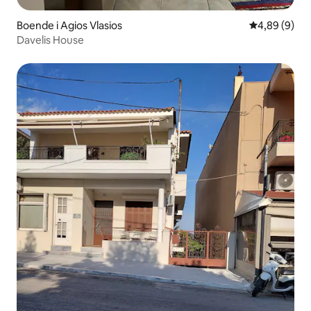
Boende i Agios Vlasios
4,89 av 5 i 
4,89 (9)
Davelis House