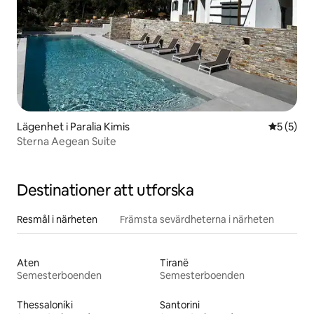
Lägenhet i Paralia Kimis
5 av 5 i 
5 (5)
Sterna Aegean Suite
Destinationer att utforska
Resmål i närheten
Främsta sevärdheterna i närheten
Aten
Tiranë
Semesterboenden
Semesterboenden
Thessaloníki
Santorini