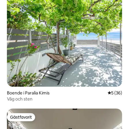
Boende i Paralia Kimis
5 av 5 i g
5 (36)
Våg och sten
Gästfavorit
Gästfavorit