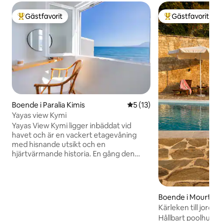
Gästfavorit
Gästfavorit
Populär gästfavorit
Populär gästfavor
Boende i Paralia Kimis
5 av 5 i genomsnittligt be
5 (13)
Yayas view Kymi
Yayas View Kymi ligger inbäddat vid
havet och är en vackert etagevåning
med hisnande utsikt och en
hjärtvärmande historia. En gång den
första bostaden för mormor Eleni, en
vänlig och välkomnande mormor, hedrar
denna moderna men mysiga tillflyktsort
hennes värme och arv. Vakna upp till det
Boende i Mourteri
lugnande ljudet av vågor, njut av ditt
Kärleken till jorde
morgonkaffe på balkongen och njut av
Hållbart poolhus 
den fridfulla skönheten i Paralia Kymi.