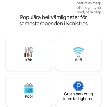
naturens magi på 
Perfekt för dem som söker lugn,
ett elegant, hållb
tradition och en autentisk men ändå
pool, bara några s
elegant tillflyktsort vid havet.
Populära bekvämligheter för
Mourtiri i Evia. Pe
ute efter autentisk
semesterboenden i Konistres
kvalitativa semest
som respekterar mi
landet. Ett utrymme 
luft, naturliga mat
som bjuder in dig 
uppleva den mest 
den grekiska som
Kök
Wifi
Gratis parkering
Pool
inom fastigheten