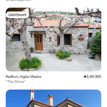
Gästfavorit
Gästfavorit
Radhus i Agios Vlasios
4,99 av 5 i g
4,99 (89)
''The Stone''