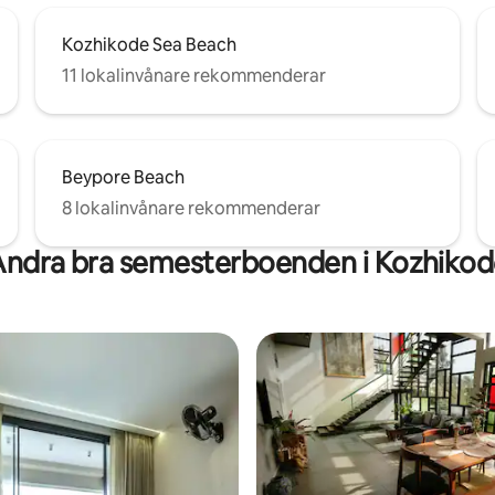
Kozhikode Sea Beach
11 lokalinvånare rekommenderar
Beypore Beach
8 lokalinvånare rekommenderar
ndra bra semesterboenden i Kozhiko