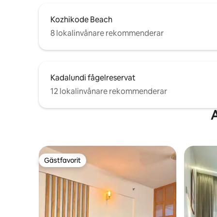
Kozhikode Beach
8 lokalinvånare rekommenderar
Kadalundi fågelreservat
12 lokalinvånare rekommenderar
A
Gästfavorit
Gästfavorit