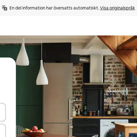
En del information har översatts automatiskt. 
Visa originalspråk
d upp- och nedåtpilarna eller utforska genom att trycka eller svepa.