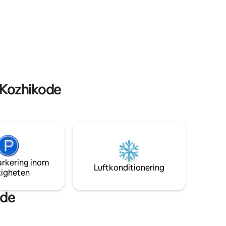
a gröna
stränder och nöjen. En 10-15 minuters
r och titta
bilresa till järnvägsstationen, South
m aldrig
Beach, Lulu Mall, MIMS Hospital och
ut av den
populära platser som Paragon
en
Restaurant, Focus Mall, Tagore Hall,
 är den
Maanachira-torget och Crown Theater.
er,
Rent, snyggt och fräscht, med
 med att
stödpersonal till hands. Grundpriset
täcker 4 gäster; ytterligare gäster ådrar
 Kozhikode
sig en nominell avgift.
arkering inom
Luftkonditionering
tigheten
ode