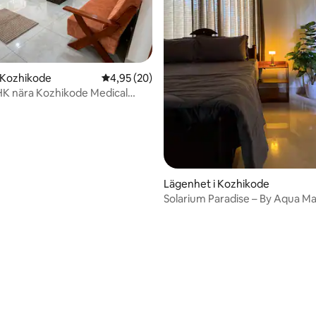
 Kozhikode
4,95 av 5 i genomsnittligt betyg, 20 omdöm
4,95 (20)
K nära Kozhikode Medical
Lägenhet i Kozhikode
Solarium Paradise – By Aqua Ma
Suites