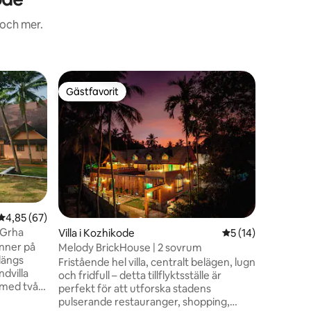
 och mer.
Boende i
Gästfavorit
Gästfav
Gästfavorit
Gästfav
Villa med
Välkommen
en pittor
boende e
vardagsli
lugn flyk
på den fa
solnedgå
Vårt hus 
en
4,85 av 5 i genomsnittligt betyg, 67 omdömen
4,85 (67)
souvenir
 Grha
Villa i Kozhikode
5 av 5 i genomsnit
5 (14)
av materi
änner på
dess cha
Melody BrickHouse | 2 sovrum
längs
några kna
Fristående hel villa, centralt belägen, lugn
ndvilla
vårt hus 
och fridfull – detta tillflyktsställe är
 med två
eget.
perfekt för att utforska stadens
ver
pulserande restauranger, shopping,