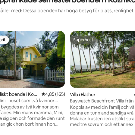
åller med: Dessa boenden har höga betyg för plats, renlighet
rit
Superhost
rit
Superhost
iskt boende i Kozh
4,85 av 5 i genomsnittligt betyg, 165 omdöm
4,85 (165)
Villa i Elathur
ini · huset som två kvinnor
Baywatch Beachfront Villa från
 byggdes av två kvinnor som
Koppla av med din familj och v
äffades. Min mans mamma, Mini,
denna en tunnland sandiga vrå 
de sig den och formade den runt
Malabar-kusten i en utsökt stra
dan gick hon bort innan hon
med tre sovrum och ett annex
ärg. Färgen och livet är mina:
sovrum och fantastisk utsikt ö