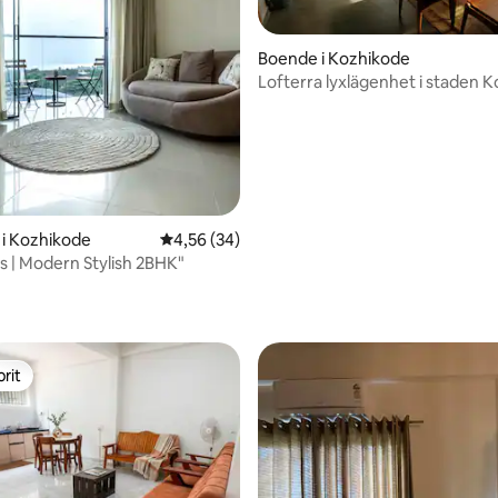
Boende i Kozhikode
Lofterra lyxlägenhet i staden 
i Kozhikode
4,56 av 5 i genomsnittligt betyg, 34 omdöm
4,56 (34)
ys | Modern Stylish 2BHK"
tligt betyg, 14 omdömen
rit
rit