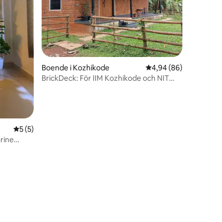
en
Boende i Kozhikode
4,94 av 5 i genomsnit
4,94 (86)
BrickDeck: För IIM Kozhikode och NIT
besökare
5 av 5 i genomsnittligt betyg, 5 omdömen
5 (5)
rine