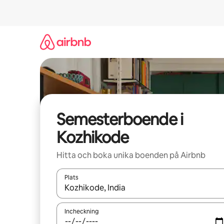
Hoppa
till
innehåll
Semesterboende i
Kozhikode
Hitta och boka unika boenden på Airbnb
Plats
När resultaten är tillgängliga kan du navigera me
Incheckning