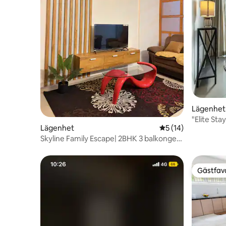
Lägenhet 
"Elite Sta
Lägenhet
5 av 5 i genomsnit
5 (14)
Skyline Family Escape| 2BHK 3 balkonger |
Costays
Gästfavo
Gästfavo