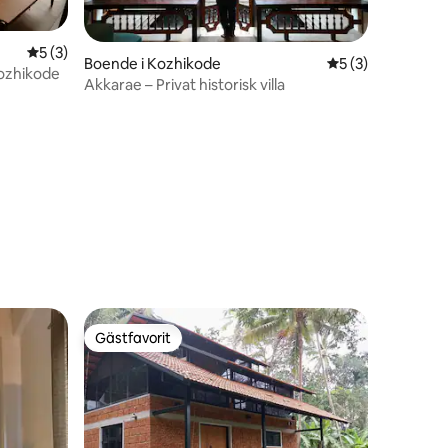
5 av 5 i genomsnittligt betyg, 3 omdömen
5 (3)
Boende i Kozhikode
5 av 5 i genomsni
5 (3)
Kozhikode
Akkarae – Privat historisk villa
en
Gästfavorit
Gästfavorit