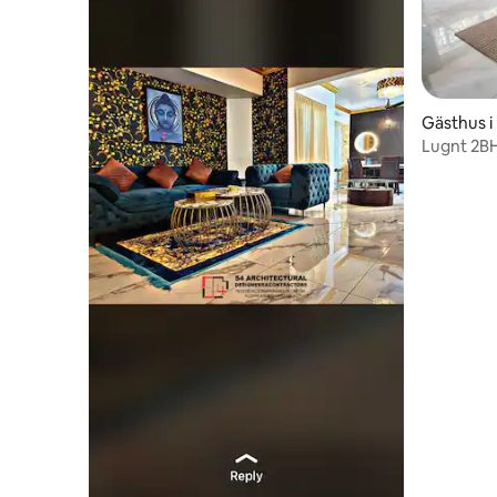
Gästhus i
Lugnt 2BH
College