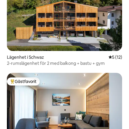
Lägenhet i Schwaz
5 av 5 i g
5 (12)
2-rumslägenhet för 2 med balkong + bastu + gym
Gästfavorit
Populär gästfavorit