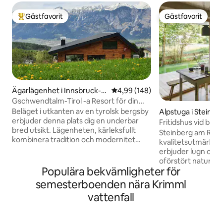
Gästfavorit
Gästfavorit
Populär gästfavorit
Gästfavorit
Ägarlägenhet i Innsbruck-L
4,99 av 5 i genomsnittligt bety
4,99 (148)
and
Gschwendtalm-Tirol -a Resort för din
Take-Time
Beläget i utkanten av en tyrolsk bergsby
Alpstuga i Steinb
erbjuder denna plats dig en underbar
an
Fritidshus vid bäc
bred utsikt. Lägenheten, kärleksfullt
Steinberg am Rofan
kombinera tradition och modernitet
kvalitetsutmärkel
kommer att låta dig lugna ner dig och
erbjuder lugn och 
ladda batterierna omedelbart. En
oförstört natur- o
närliggande linbana gör att du kan alla
Populära bekvämligheter för
över 1000 meter ö
typer av fjällsporter på sommaren och
utsikten över bäc
semesterboenden nära Krimml
vintern. Ändå - även de som bara
dagen avslutar dagen. Boendet bjuder in
vattenfall
"stannar och slappnar av" kommer att
dig att laga mat 
känna sig som hemma. WIFI, TV, BT-
mycket högkvalita
boxar, parkeringsplats finns tillgängliga;
Blandningen av de