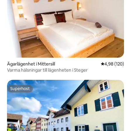
Ägarlägenhet i Mittersill
4,98 av 5 i ge
4,98 (120)
Varma hälsningar till lägenheten i Steger
Superhost
Superhost