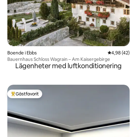
Boende i Ebbs
4,98 av 5 i g
4,98 (42)
Bauernhaus Schloss Wagrain – Am Kaisergebirge
Lägenheter med luftkonditionering
Gästfavorit
Populär gästfavorit