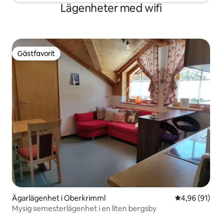
Lägenheter med wifi
Gästfavorit
Gästfavorit
Ägarlägenhet i Oberkrimml
4,96 av 5 i g
4,96 (91)
Mysig semesterlägenhet i en liten bergsby