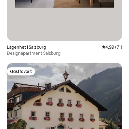
Lägenhet i Salzburg
4,99 av 5 i g
4,99 (71)
Designapartment Salzburg
Gästfavorit
Gästfavorit