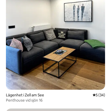
Lägenhet i Zell am See
5 av 5 i g
5 (34)
Penthouse vid sjön 16