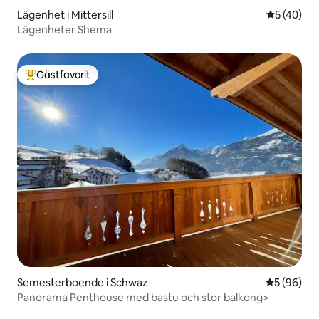
Lägenhet i Mittersill
5 av 5 i g
5 (40)
Lägenheter Shema
Gästfavorit
Populär gästfavorit
Semesterboende i Schwaz
5 av 5 i g
5 (96)
Panorama Penthouse med bastu och stor balkong>