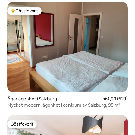
Gästfavorit
Populär gästfavorit
Ägarlägenhet i Salzburg
4,93 av 5 i ge
4,93 (629)
Mycket modern lägenhet i centrum av Salzburg, 95 m²
Gästfavorit
Gästfavorit