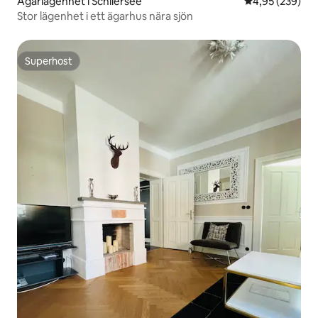
Ägarlägenhet i Schliersee
4,95 av 5 i ge
4,95 (239)
Stor lägenhet i ett ägarhus nära sjön
Superhost
Superhost