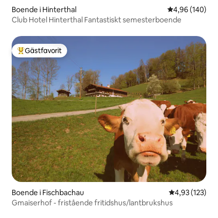
Boende i Hinterthal
4,96 av 5 i ge
4,96 (140)
Club Hotel Hinterthal Fantastiskt semesterboende
Gästfavorit
Populär gästfavorit
Boende i Fischbachau
4,93 av 5 i ge
4,93 (123)
Gmaiserhof - fristående fritidshus/lantbrukshus