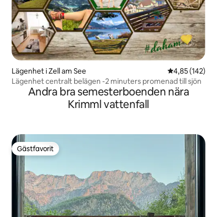
Lägenhet i Zell am See
4,85 av 5 i ge
4,85 (142)
Lägenhet centralt belägen -2 minuters promenad till sjön
Andra bra semesterboenden nära
Krimml vattenfall
Gästfavorit
Gästfavorit