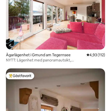
Ägarlägenhet i Gmund am Tegernsee
4,93 av 5 i ge
4,93 (112)
NYTT: Lägenhet med panoramautsikt,
introduktionserbjudande
Gästfavorit
Populär gästfavorit