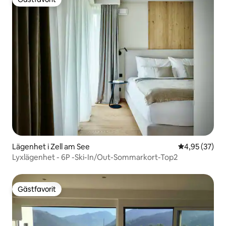
Gästfavorit
Lägenhet i Zell am See
4,95 av 5 i g
4,95 (37)
Lyxlägenhet - 6P -Ski-In/Out-Sommarkort-Top2
Gästfavorit
Gästfavorit