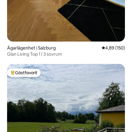
Ägarlägenhet i Salzburg
4,89 av 5 i ge
4,89 (150)
Glan Living Top 1 | 3 sovrum
Gästfavorit
Populär gästfavorit