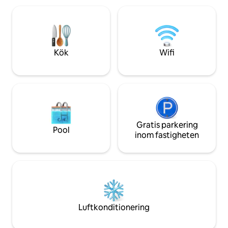
för bastun tar vi en liten feey. Köket är
omedelbart en at
välutrustat .
välbefinnande. Ac
största sjön i Tyro
Kök
Wifi
Gratis parkering
Pool
inom fastigheten
Luftkonditionering