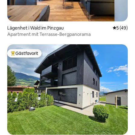
Lägenhet i Wald im Pinzgau
5 av 5 i g
5 (49)
Apartment mit Terrasse-Bergpanorama
Gästfavorit
Populär gästfavorit