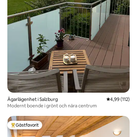
Ägarlägenhet i Salzburg
4,99 av 5 i ge
4,99 (112)
Modernt boende i grönt och nära centrum
Gästfavorit
Populär gästfavorit