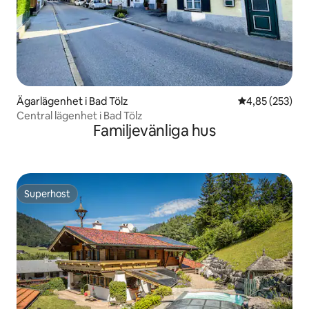
Ägarlägenhet i Bad Tölz
4,85 av 5 i ge
4,85 (253)
Central lägenhet i Bad Tölz
Familjevänliga hus
Superhost
Superhost