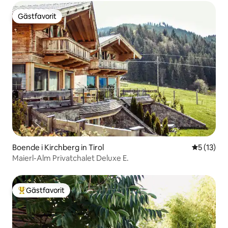
Gästfavorit
Gästfavorit
Boende i Kirchberg in Tirol
5 av 5 i g
5 (13)
Maierl-Alm Privatchalet Deluxe E.
Gästfavorit
Populär gästfavorit