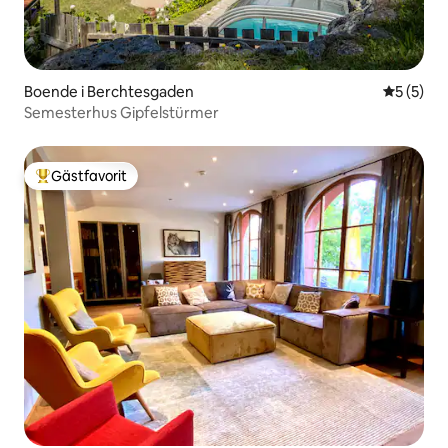
Boende i Berchtesgaden
5 av 5 i 
5 (5)
Semesterhus Gipfelstürmer
Gästfavorit
Populär gästfavorit