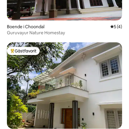
Boende i Choondal
5 av 5 i 
5 (4)
Guruvayur Nature Homestay
Gästfavorit
Populär gästfavorit