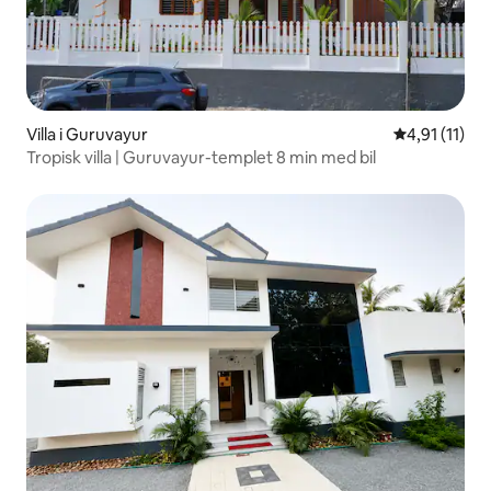
Villa i Guruvayur
4,91 av 5 i 
4,91 (11)
Tropisk villa | Guruvayur-templet 8 min med bil