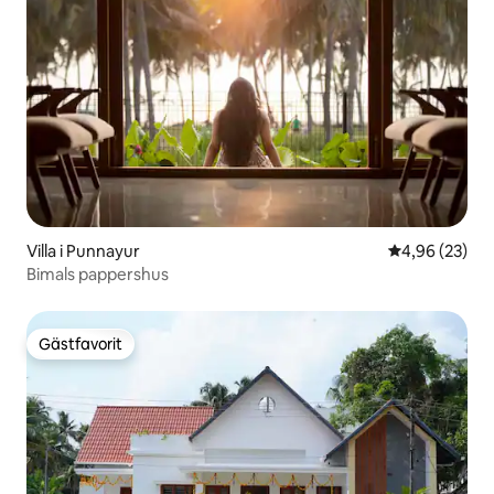
Villa i Punnayur
4,96 av 5 i g
4,96 (23)
Bimals pappershus
Gästfavorit
Gästfavorit