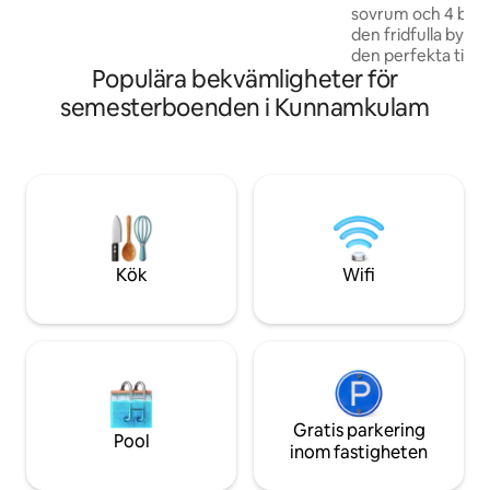
tvättmaskin ✓ TV och vattenfilter ✓
sovrum och 4 badr
Strykjärn Ett bekvämt privat boende
den fridfulla byn 
nära Guruvayurs tempel – perfekt för
den perfekta tillflyktsorten
familjer och pilgrimer.
Populära bekvämligheter för
trädgård till ljude
prasslande löv, elle
semesterboenden i Kunnamkulam
att utforska Thriss
landmärken och liv
(Guruvayoor-templet 15
med dina nära och
privata bakgården
medan barnen njute
i ett säkert, öppet u
upplev Keralas ch
Kök
Wifi
takt!
Gratis parkering
Pool
inom fastigheten