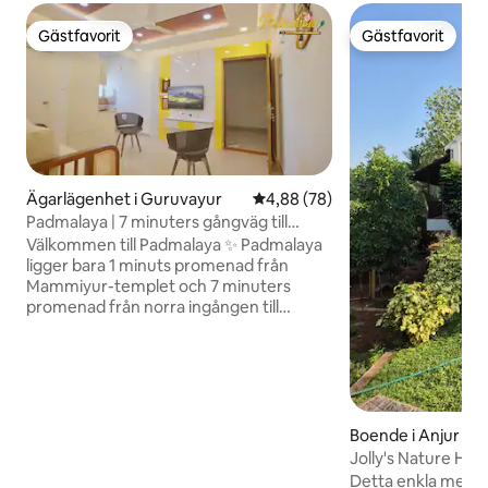
Gästfavorit
Gästfavorit
Gästfavorit
Gästfavorit
Ägarlägenhet i Guruvayur
4,88 av 5 i genomsnittligt bet
4,88 (78)
Padmalaya | 7 minuters gångväg till
Guruvayur-templet
Välkommen till Padmalaya ✨ Padmalaya
ligger bara 1 minuts promenad från
Mammiyur-templet och 7 minuters
promenad från norra ingången till
Guruvayur-templet och är perfekt för
ett lugnt och bekvämt tempelbesök.
Denna bekväma, luftkonditionerade
lägenhet rymmer upp till 4 gäster, med
en dubbelsäng (160 cm) och en
bäddsoffa. Bekvämligheter: ✓ Gratis
Boende i Anjur
parkering ✓ Utrustat kök och
Jolly's Nature Ho
induktionsspis ✓ Kylskåp och
luftkonditionering
Detta enkla men