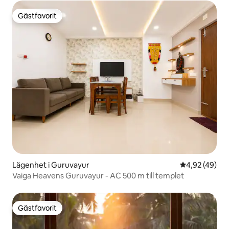
Gästfavorit
Gästfavorit
Lägenhet i Guruvayur
4,92 av 5 i g
4,92 (49)
Vaiga Heavens Guruvayur - AC 500 m till templet
Gästfavorit
Gästfavorit