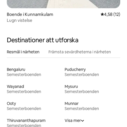
Boende i Kunnamkulam
4,58 av 5 i g
4,58 (12)
Lugn vistelse
Destinationer att utforska
Resmål i närheten
Främsta sevärdheterna i närheten
Bengaluru
Puducherry
Semesterboenden
Semesterboenden
Wayanad
Mysuru
Semesterboenden
Semesterboenden
Ooty
Munnar
Semesterboenden
Semesterboenden
Thiruvananthapuram
Visa mer
Semesterboenden