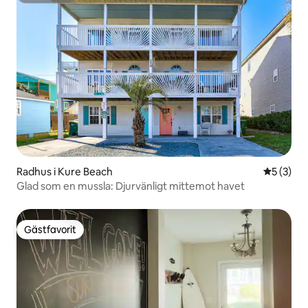
Radhus i Kure Beach
5 av 5 i 
5 (3)
Glad som en mussla: Djurvänligt mittemot havet
Gästfavorit
Gästfavorit