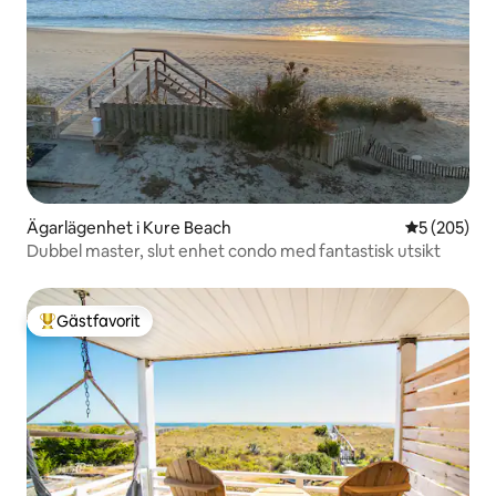
Ägarlägenhet i Kure Beach
5 av 5 i ge
5 (205)
Dubbel master, slut enhet condo med fantastisk utsikt
Gästfavorit
Populär gästfavorit