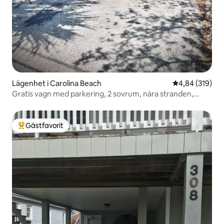
Lägenhet i Carolina Beach
4,84 av 5 i ge
4,84 (319)
Gratis vagn med parkering, 2 sovrum, nära stranden,
TITTA
Gästfavorit
Populär gästfavorit