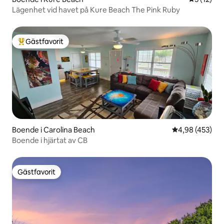
Lägenhet vid havet på Kure Beach The Pink Ruby
Gästfavorit
Populär gästfavorit
Boende i Carolina Beach
4,98 av 5 i ge
4,98 (453)
Boende i hjärtat av CB
Gästfavorit
Gästfavorit