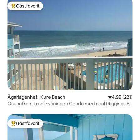
Gästfavorit
Populär gästfavorit
Ägarlägenhet i Kure Beach
4,99 av 5 i ge
4,99 (221)
Oceanfront tredje våningen Condo med pool (Riggings E-
3)
Gästfavorit
Populär gästfavorit