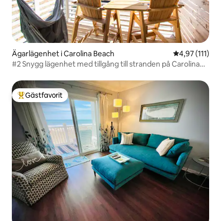
Ägarlägenhet i Carolina Beach
4,97 av 5 i g
4,97 (111)
#2 Snygg lägenhet med tillgång till stranden på Carolina
Beach
Gästfavorit
Populär gästfavorit