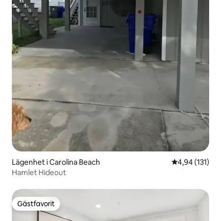
Lägenhet i Carolina Beach
4,94 av 5 i ge
4,94 (131)
Hamlet Hideout
Gästfavorit
Gästfavorit