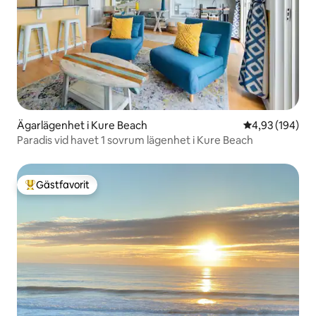
Ägarlägenhet i Kure Beach
4,93 av 5 i ge
4,93 (194)
Paradis vid havet 1 sovrum lägenhet i Kure Beach
Gästfavorit
Populär gästfavorit