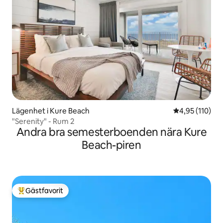
Lägenhet i Kure Beach
4,95 av 5 i ge
4,95 (110)
"Serenity" - Rum 2
Andra bra semesterboenden nära Kure
Beach-piren
Gästfavorit
Populär gästfavorit