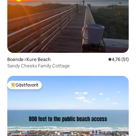
Boende i Kure Beach
4,76 av 5 i g
4,76 (51)
Sandy Cheeks Family Cottage
Gästfavorit
Populär gästfavorit