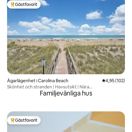
Gästfavorit
Populär gästfavorit
Ägarlägenhet i Carolina Beach
4,95 av 5 i ge
4,95 (102)
Skönhet och stranden | Havsutsikt | Nära
Familjevänliga hus
strandpromenaden
Gästfavorit
Populär gästfavorit