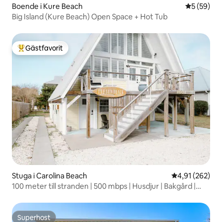
Boende i Kure Beach
5 av 5 i g
5 (59)
Big Island (Kure Beach) Open Space + Hot Tub
Gästfavorit
Populär gästfavorit
Stuga i Carolina Beach
4,91 av 5 i ge
4,91 (262)
100 meter till stranden | 500 mbps | Husdjur | Bakgård |
WFH
Superhost
Superhost