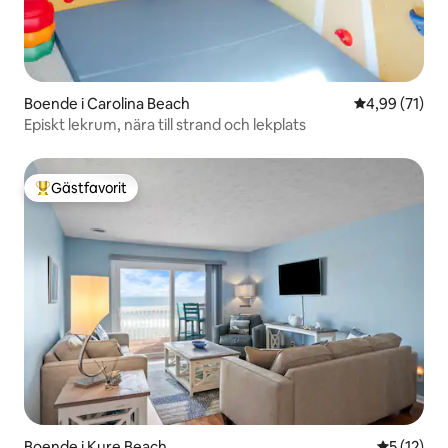
Boende i Carolina Beach
4,99 av 5 i g
4,99 (71)
Episkt lekrum, nära till strand och lekplats
Gästfavorit
Populär gästfavorit
Boende i Kure Beach
5 av 5 i g
5 (12)