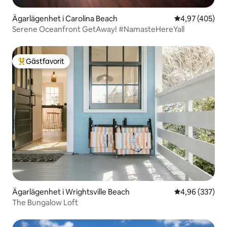
Ägarlägenhet i Carolina Beach
4,97 av 5 i ge
4,97 (405)
Serene Oceanfront GetAway! #NamasteHereYall
Gästfavorit
Populär gästfavorit
Ägarlägenhet i Wrightsville Beach
4,96 av 5 i ge
4,96 (337)
The Bungalow Loft