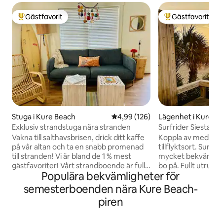
Gästfavorit
Gästfavorit
Populär gästfavorit
Populär gästfavor
Stuga i Kure Beach
4,99 av 5 i genomsnittligt bety
4,99 (126)
Lägenhet i Kure B
Exklusiv strandstuga nära stranden
Surfrider Siesta -
bubbelpool - hiss
Vakna till salthavsbrisen, drick ditt kaffe
Koppla av med fami
på vår altan och ta en snabb promenad
tillflyktsort. Surfri
till stranden! Vi är bland de 1 % mest
mycket bekvämt, fa
gästfavoriter! Vårt strandboende är fullt
bo på. Fullt utrus
Populära bekvämligheter för
utrustat och familjevänligt eller perfekt
behövs för matlag
för en pars strandsemester. Havet ligger
torktumlare inom 
semesterboenden nära Kure Beach-
3 minuters promenad bort via vår gatus
kabel. Tillgång till privat strand är 100
piren
strandtillgång. Restauranger, shopping
steg från ytterdö
och en fiskebrygga ligger alla i närheten.
tre utomhuspoole