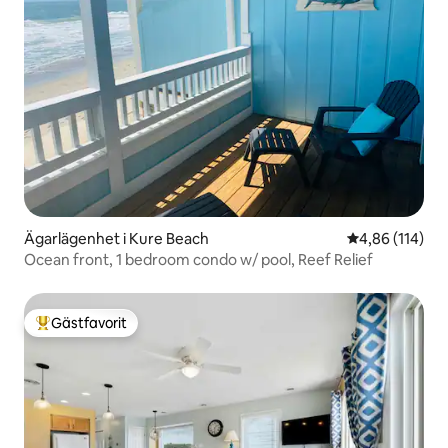
Ägarlägenhet i Kure Beach
4,86 av 5 i ge
4,86 (114)
Ocean front, 1 bedroom condo w/ pool, Reef Relief
Gästfavorit
Populär gästfavorit