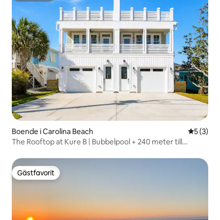
Boende i Carolina Beach
5 av 5 i 
5 (3)
The Rooftop at Kure B | Bubbelpool + 240 meter till
stranden
Gästfavorit
Gästfavorit