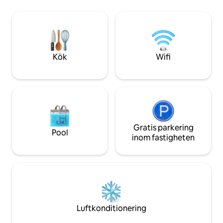
Grannstranden Carolina Beach ligger en
säsongsbetonade 
kort bilresa bort. I närheten av Ft Fisher
med en uppvärmd
State Park, NC Aquarium och
året om. Här finns
färjeterminalen till Southport. Kom och
bubbelpool, gym 
koppla av hos oss!
Tyvärr inga husdjur
enligt HOA.
Kök
Wifi
Gratis parkering
Pool
inom fastigheten
Luftkonditionering