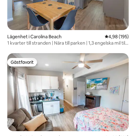
Lägenhet i Carolina Beach
4,98 av 5 i ge
4,98 (195)
1 kvarter till stranden | Nära till parken | 1,3 engelska mil till
strandpromenaden
Gästfavorit
Gästfavorit