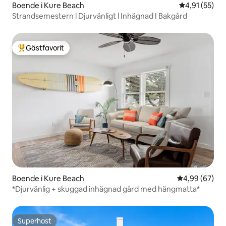
Boende i Kure Beach
4,91 av 5 i g
4,91 (55)
Strandsemestern l Djurvänligt l Inhägnad I Bakgård
Gästfavorit
Populär gästfavorit
Boende i Kure Beach
4,99 av 5 i g
4,99 (67)
*Djurvänlig + skuggad inhägnad gård med hängmatta*
Superhost
Superhost