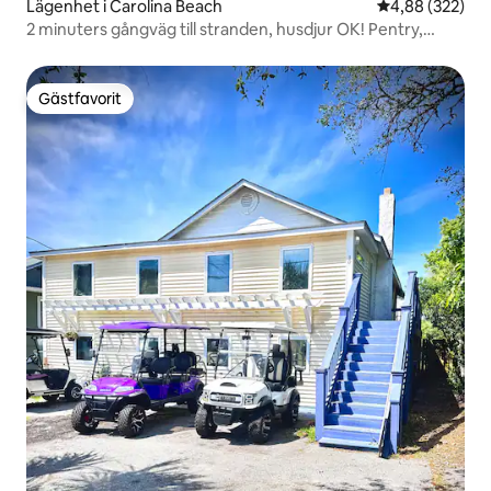
Lägenhet i Carolina Beach
4,88 av 5 i ge
4,88 (322)
2 minuters gångväg till stranden, husdjur OK! Pentry,
tvättmaskin/torktumlare
Gästfavorit
Gästfavorit