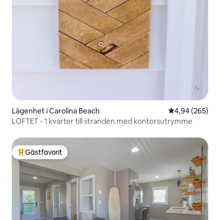
Lägenhet i Carolina Beach
4,94 av 5 i ge
4,94 (265)
LOFTET - 1 kvarter till stranden med kontorsutrymme
Gästfavorit
Populär gästfavorit