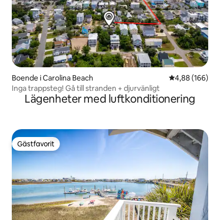
Boende i Carolina Beach
4,88 av 5 i ge
4,88 (166)
Inga trappsteg! Gå till stranden + djurvänligt
Lägenheter med luftkonditionering
Gästfavorit
Gästfavorit