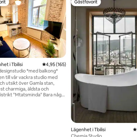
rit
Gästfavorit
rit
Gästfavorit
ligt betyg, 246 omdömen
et i Tbilisi
4,95 av 5 i genomsnittligt betyg, 165 omdöm
4,95 (165)
 designstudio *med balkong*
 till vår vackra studio med
ch utsikt över Gamla stan,
est charmiga, äldsta och
distrikt "Mtatsminda" Bara några
 till stadens huvudaveny
i" 2 minuters promenad från
an och Mtatsminda-linbanan,
 kaféer och restauranger i
 samt marknader, mataffärer
tra, Gångavstånd till alla stora
Lägenhet i Tbilisi
4
 staden som du bara måste se
Chemia Studio