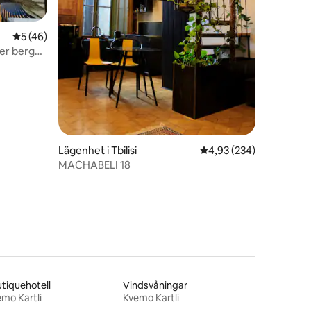
5 av 5 i genomsnittligt betyg, 46 omdömen
5 (46)
ver bergen
Lägenhet i Tbilisi
4,93 av 5 i genomsnitt
4,93 (234)
MACHABELI 18
tiquehotell
Vindsvåningar
mo Kartli
Kvemo Kartli