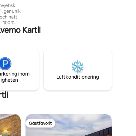
riktigt hemtrevlig." – Yair, september
vjetisk
2025
, ger unik
och natt
%
vemo Kartli
v gamla
 för vissa
väma ut
k.
g att
arkering inom
Luftkonditionering
tigheten
zuki Swift
tli
Gästfavorit
Gästfavorit