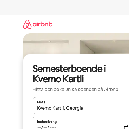
Hoppa
till
innehåll
Semesterboende i
Kvemo Kartli
Hitta och boka unika boenden på Airbnb
Plats
När resultaten är tillgängliga kan du navigera me
Incheckning