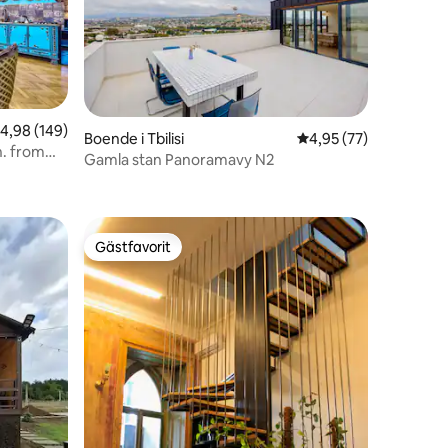
,98 av 5 i genomsnittligt betyg, 149 omdömen
4,98 (149)
Boende i Tbilisi
4,95 av 5 i genomsnit
4,95 (77)
. from
Gamla stan Panoramavy N2
en
Gästfavorit
Gästfavorit
en