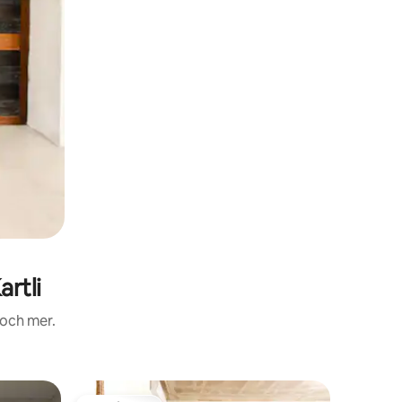
rtli
 och mer.
Lägenhet i