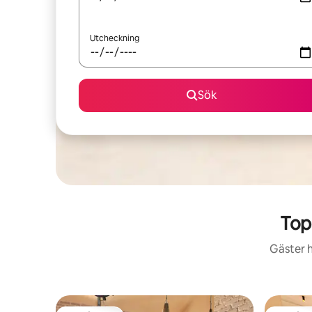
Utcheckning
Sök
Top
Gäster h