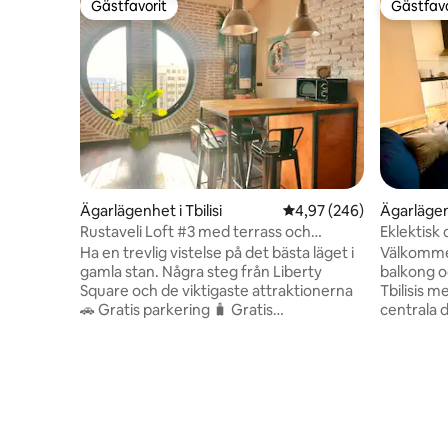
Gästfavorit
Gästfavo
Gästfavorit
Gästfavo
Ägarlägenhet i Tbilisi
4,97 av 5 i genomsnitt
4,97 (246)
Ägarlägenh
Rustaveli Loft #3 med terrass och
Eklektisk
fantastisk utsikt
Ha en trevlig vistelse på det bästa läget i
Välkommen
gamla stan. Några steg från Liberty
balkong o
Square och de viktigaste attraktionerna
Tbilisis m
🚗 Gratis parkering 🧳 Gratis
centrala 
bagageförvaring i vår gemensamma hall
steg bort
🛗 hiss Du kommer att bo i ett av de sju
"Rustavel
loftlägenheterna som ligger på de tre
tunnelban
översta våningarna i en 11-
Massor av
våningsbyggnad med en enorm terrass
närheten,
och panoramautsikt Högt i tak och en
och köpcen
mezzaninvåning gör att loftet känns
platser i