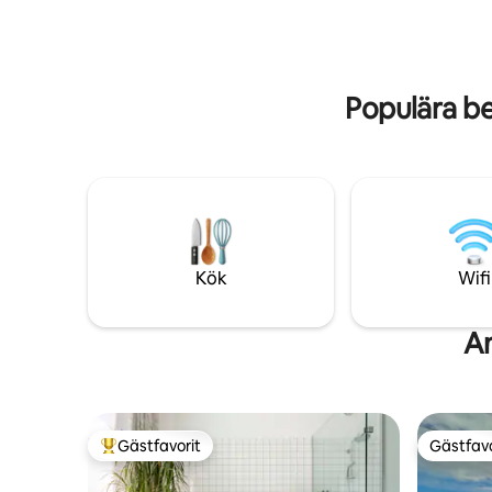
rymligt, medan designen med
Det är en 
industriella inslag skapar en trendig miljö.
staden oc
Utrustad med alla nödvändiga
den levan
bekvämligheter
Populära b
Kök
Wifi
An
Gästfavorit
Gästfavo
Populär gästfavorit
Gästfavo