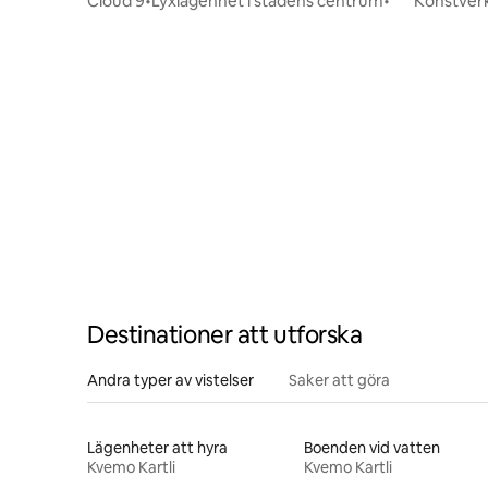
Cloud 9•Lyxlägenhet i stadens centrum•
Konstver
Destinationer att utforska
Andra typer av vistelser
Saker att göra
Lägenheter att hyra
Boenden vid vatten
Kvemo Kartli
Kvemo Kartli