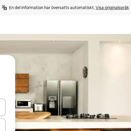
En del information har översatts automatiskt. 
Visa originalspråk
d upp- och nedåtpilarna eller utforska genom att trycka eller svepa.