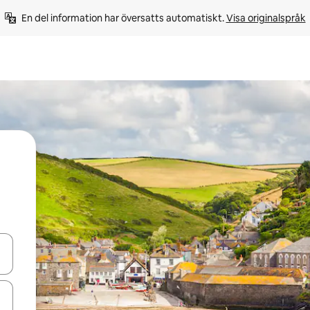
En del information har översatts automatiskt. 
Visa originalspråk
d upp- och nedåtpilarna eller utforska genom att trycka eller svepa.