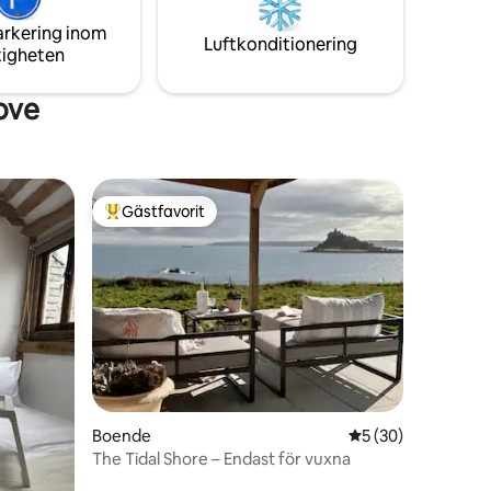
Supersnabb fiber. Parkering. Grill.
hisnande
Hundvänligt
arkering inom
Luftkonditionering
tigheten
ove
Gästfavorit
Populär gästfavorit
Boende
5 av 5 i genomsnit
5 (30)
The Tidal Shore – Endast för vuxna