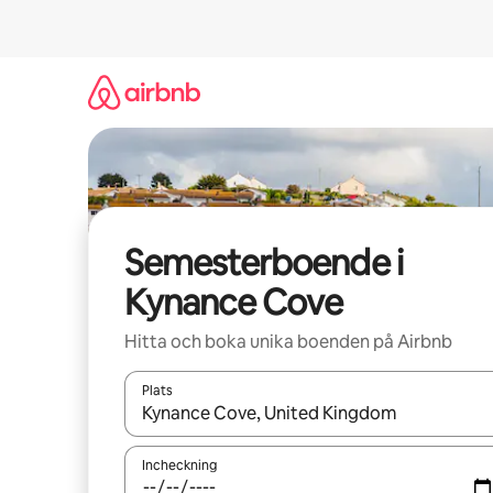
Hoppa
till
innehåll
Semesterboende i
Kynance Cove
Hitta och boka unika boenden på Airbnb
Plats
När resultaten är tillgängliga kan du navigera me
Incheckning