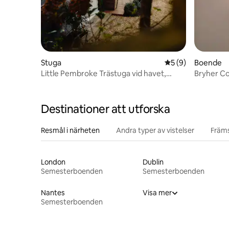
Stuga
5 av 5 i genomsni
5 (9)
Boende
Little Pembroke Trästuga vid havet,
Bryher C
Newlyn
Destinationer att utforska
Resmål i närheten
Andra typer av vistelser
Främs
London
Dublin
Semesterboenden
Semesterboenden
Nantes
Visa mer
Semesterboenden