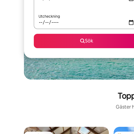
Utcheckning
Sök
Topp
Gäster h