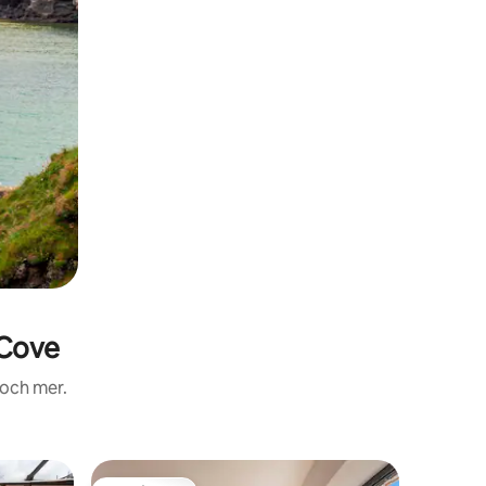
 Cove
 och mer.
Boende