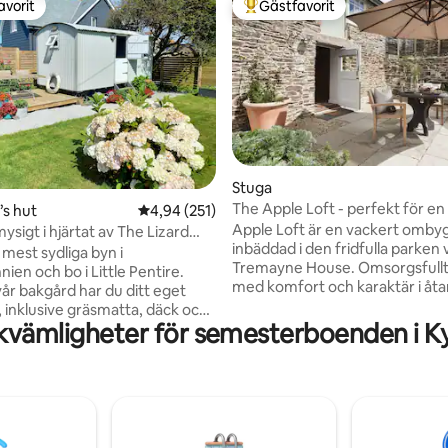
avorit
Gästfavorit
gästfavorit
Populär gästfavorit
ligt betyg, 487 omdömen
Stuga
The Apple Loft - perfekt för en
s hut
4,94 av 5 i genomsnittligt betyg, 251 omdöm
4,94 (251)
tillflyktsort
Apple Loft är en vackert omby
ysigt i hjärtat av The Lizard
inbäddad i den fridfulla parken 
n mest sydliga byn i
Tremayne House. Omsorgsfullt
nien och bo i Little Pentire.
med komfort och karaktär i åt
vår bakgård har du ditt eget
erbjuder det en välkomnande fr
inklusive gräsmatta, däck och
en av Cornwalls mest förtrolla
kvämligheter för semesterboenden i 
tta att koppla av i efter en dag
platser. Med sin privata innergå
ut har bra faciliteter, inklusive
mysiga vedeldade braskamin o
säng, pentry, kylskåp, bord,
eleganta inredning är det det 
nsuite och golvvärme. Bara några
stället för avkoppling och vila. 
ort ligger SWCP, där du
mellan Helford River och Fren
t se fantastiska kustlandskap
Creek erbjuder det en fridfull f
berömda Kynance Cove.