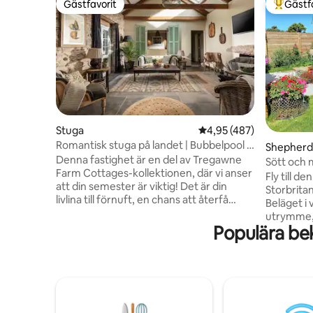
Gästfavorit
Gästf
Gästfavorit
Populär 
Stuga
4,95 av 5 i genomsnitt
4,95 (487)
Romantisk stuga på landet | Bubbelpool |
Shepherd’
Bastu
Denna fastighet är en del av Tregawne
Sött och m
Farm Cottages-kollektionen, där vi anser
Village
Fly till de
att din semester är viktig! Det är din
Storbritan
livlina till förnuft, en chans att återfå
Beläget i 
kontakten; det är en chans att koppla av,
utrymme, 
en chans att stänga av och verkligen en
Populära be
en hängma
chans att uppleva det ovanliga. Den
ute. The H
ultimata rustika tillflyktsorten där
en dubbel
handgjord lyx möter lantstuga. Avskilt
stolar, e
med bubbelpool, bastu och
minuter b
massageterapeut tillgänglig – denna
kommer at
fristad kommer att tilltala par som letar
och den 