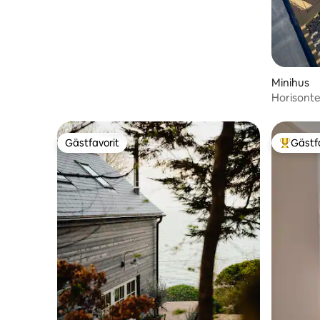
Minihus
Horisont
Gästfavorit
Gästf
Gästfavorit
Populär 