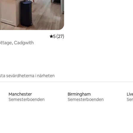
ttligt betyg, 9 omdömen
5 av 5 i genomsnittligt betyg, 27 omdöm
5 (27)
ottage, Cadgwith
ta sevärdheterna i närheten
Manchester
Birmingham
Liv
Semesterboenden
Semesterboenden
Se