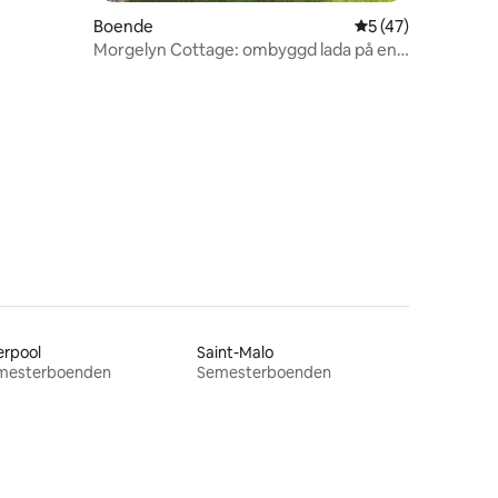
Boende
5 av 5 i genomsnit
5 (47)
Morgelyn Cottage: ombyggd lada på en
aktiv bondgård
en
erpool
Saint-Malo
mesterboenden
Semesterboenden