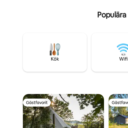
finns föru
och värde
Populära
Kök
Wifi
Gästfavorit
Gästfavo
Gästfavorit
Gästfavo