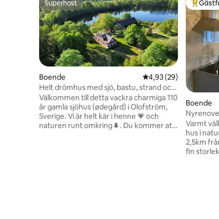
Superhost
Gästf
Superhost
Populär 
Boende
4,93 av 5 i genomsnit
4,93 (29)
Helt drömhus med sjö, bastu, strand och
skog
Välkommen till detta vackra charmiga 110
Boende
år gamla sjöhus (ødegård) i Olofström,
Nyrenover
Sverige. Vi är helt kär i henne 💗 och
Varmt väl
naturen runt omkring🌲. Du kommer att
hus i nat
bli kramad av sällsynt natur i detta unika
2,5km frå
och idealistiska svenska sjöhus. Det
fin storle
erbjuder rymligt utrymme för hela din
och natur
familj, lugnt landskap inramat i dina
vandrings
fönster, en kristallfärsk vattensjö 50
badplats
meter bort för bad och fiske. Det finns
blivit uts
också kanotpaddling, vandring och
i rad och 
museumsturer i närheten för att hålla sig
vildmark. 
aktiv och kopplad till naturen. 💫
markarbete u