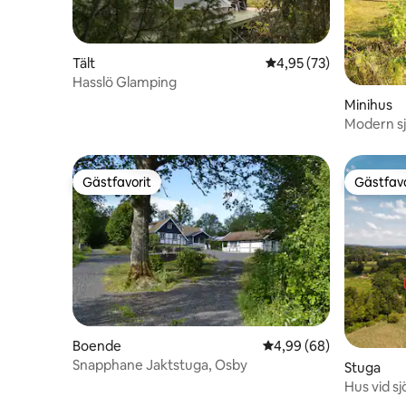
Tält
4,95 av 5 i genomsnit
4,95 (73)
Hasslö Glamping
Minihus
Modern sj
Gästfavorit
Gästfavo
Gästfavorit
Gästfavo
Boende
4,99 av 5 i genomsnit
4,99 (68)
Snapphane Jaktstuga, Osby
Stuga
Hus vid s