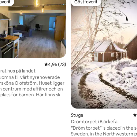
avorit
Gästfavorit
gästfavorit
Gästfavorit
tligt betyg, 29 omdömen
4,95 av 5 i genomsnittligt betyg, 73 omdöm
4,95 (73)
at hus på landet
komna till vårt nyrenoverade
ursköna Olofström. Huset ligger
n centrum med affärer och en
kplats för barnen. Här finns skog
 med fiske, kanotuthyrning,
 och mountainbike leder och
er. Olofströms kommun har
Stuga
4
edd till årets friluftskommun 2 år
Drömtorpet i Björkefall
ligger i Sveriges sydligaste
”Dröm torpet” is placed in the 
Återstår lite trädgårds och
Sweden, in the Northwestern pa
tanför huset. På gården