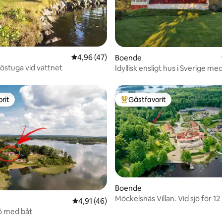
tligt betyg, 73 omdömen
4,96 av 5 i genomsnittligt betyg, 47 omdöm
4,96 (47)
Boende
östuga vid vattnet
Idyllisk ensligt hus i Sverige med
rit
Gästfavorit
rit
Populär gästfavorit
Boende
tligt betyg, 68 omdömen
Möckelsnäs Villan. Vid s
4,91 av 5 i genomsnittligt betyg, 46 omdöm
4,91 (46)
jö med båt