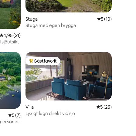
Stuga
5 av 5 i genomsnit
5 (10)
Stuga med egen brygga
en
4,95 av 5 i genomsnittligt betyg, 21 omdömen
4,95 (21)
 sjöutsikt
Gästfavorit
Populär gästfavorit
Villa
5 av 5 i genomsnit
5 (26)
Lyxigt lugn direkt vid sjö
5 av 5 i genomsnittligt betyg, 7 omdömen
5 (7)
jö för 12 personer.
en