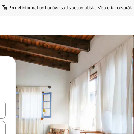
En del information har översatts automatiskt. 
Visa originalspråk
d upp- och nedåtpilarna eller utforska genom att trycka eller svepa.