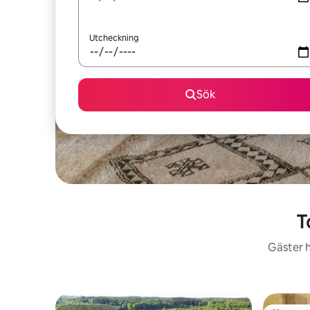
Utcheckning
Sök
T
Gäster h