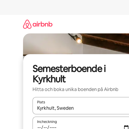
Hoppa
till
innehåll
Semesterboende i
Kyrkhult
Hitta och boka unika boenden på Airbnb
Plats
När resultaten är tillgängliga kan du navigera me
Incheckning