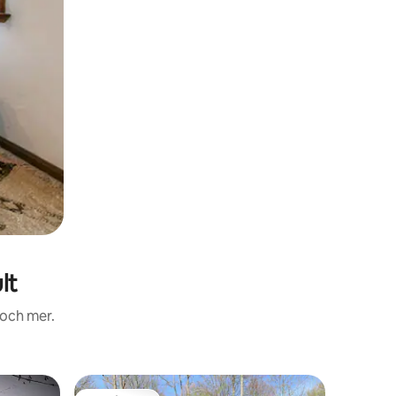
lt
 och mer.
Boende