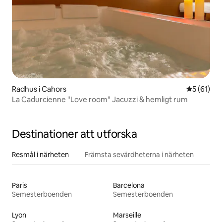
Radhus i Cahors
5 av 5 i g
5 (61)
La Cadurcienne "Love room" Jacuzzi & hemligt rum
Destinationer att utforska
Resmål i närheten
Främsta sevärdheterna i närheten
Paris
Barcelona
Semesterboenden
Semesterboenden
Lyon
Marseille