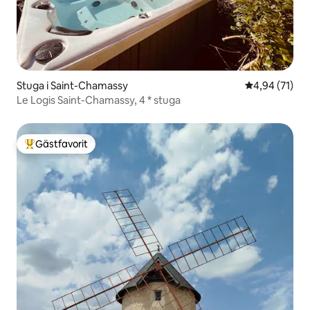
Stuga i Saint-Chamassy
4,94 av 5 i g
4,94 (71)
Le Logis Saint-Chamassy, 4 * stuga
Gästfavorit
Populär gästfavorit