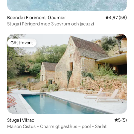
Boende i Florimont-Gaumier
4,97 av 5 i g
4,97 (58)
Stuga i Périgord med 3 sovrum och jacuzzi
Gästfavorit
Gästfavorit
Stuga i Vitrac
5 av 5 i 
5 (5)
Maison Cistus ~ Charmigt gästhus ~ pool ~ Sarlat