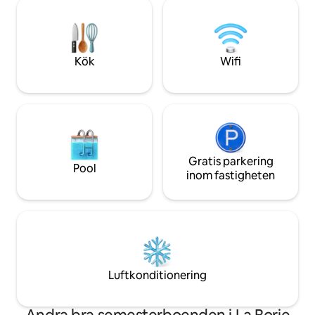
Detta varma och inbjudande boende
och historia i hjär
kombinerar traditionell karaktär med
moderna bekvämligheter, allt i en
lugnande atmosfär. Nära Sarlat, Domme,
Beynac och mycket mer är det en
Kök
Wifi
perfekt bas för en romantisk semester
eller familjesemester.
Gratis parkering
Pool
inom fastigheten
Luftkonditionering