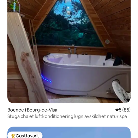
Boende i Bourg-de-Visa
5 av 5 i g
5 (85)
Stuga chalet luftkonditionering lugn avskildhet natur spa
Gästfavorit