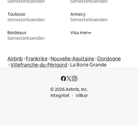
Semesterboenden
Semesterboenden
Toulouse
Annecy
Semesterboenden
Semesterboenden
Bordeaux
Visa mer
Semesterboenden
Airbnb
Frankrike
Nouvelle-Aquitaine
Dordogne
Villefranche-du-Périgord
La Borie Grande
© 2026 Airbnb, Inc.
Integritet
Villkor