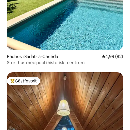
Radhus i Sarlat-la-Canéda
4,99 av 5 i g
4,99 (82)
Stort hus med pool i historiskt centrum
Gästfavorit
Populär gästfavorit