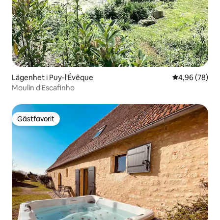
Lägenhet i Puy-l'Évêque
4,96 av 5 i g
4,96 (78)
Moulin d'Escafinho
Gästfavorit
Gästfavorit