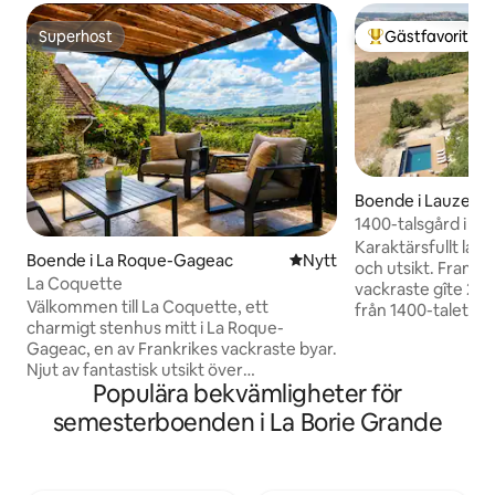
Superhost
Gästfavorit
Superhost
Populär gästfavor
Boende i Lauzerte
1400-talsgård i Q
Karaktärsfullt lan
Boende i La Roque-Gageac
Nytt ställe att bo på
Nytt
och utsikt. Framrös
La Coquette
vackraste gîte 20
Välkommen till La Coquette, ett
från 1400-talet, t
charmigt stenhus mitt i La Roque-
som kombinerar aut
Gageac, en av Frankrikes vackraste byar.
material och exklu
Njut av fantastisk utsikt över
sviter, var och en
Populära bekvämligheter för
Dordognedalen, närliggande caféer,
badrum/toalett, lu
affärer och promenader längs floden.
golvvärme och ett 
semesterboenden i La Borie Grande
Från huset kan du titta på
Panoramautsikt, te
varmluftsballonger vid soluppgången
skog och duvhus. 
och njuta av solnedgångar på kvällen.
Lauzerte, en skydd