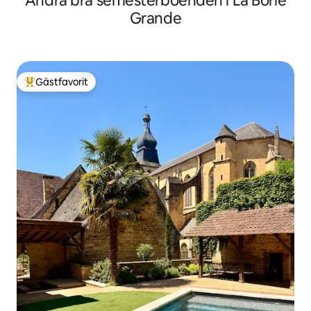
Andra bra semesterboenden i La Borie
Grande
Gästfavorit
Populär gästfavorit