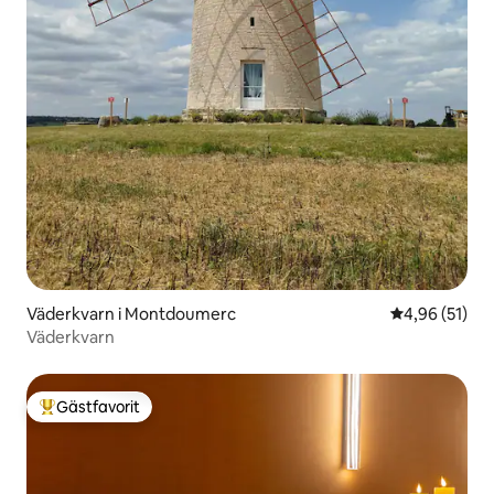
Väderkvarn i Montdoumerc
4,96 av 5 i g
4,96 (51)
Väderkvarn
Gästfavorit
Populär gästfavorit