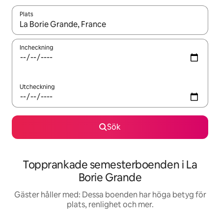
Plats
När resultaten är tillgängliga kan du navigera med upp- och ned
Incheckning
Utcheckning
Sök
Topprankade semesterboenden i La
Borie Grande
Gäster håller med: Dessa boenden har höga betyg för
plats, renlighet och mer.