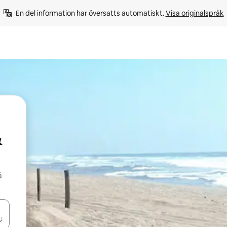
En del information har översatts automatiskt. 
Visa originalspråk
&
å
d upp- och nedåtpilarna eller utforska genom att trycka eller svepa.