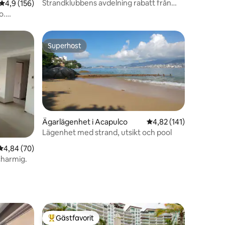
Juárez
Strandklubbens avdelning rabatt från
en
4,9 av 5 i genomsnittligt betyg, 156 omdömen
4,9 (156)
söndag till torsdag
o.
Superhost
Superhost
Ägarlägenhet i Acapulco
4,82 av 5 i genomsnitt
4,82 (141)
Lägenhet med strand, utsikt och pool
en
4,84 av 5 i genomsnittligt betyg, 70 omdömen
4,84 (70)
charmig.
Gästfavorit
Populär gästfavorit