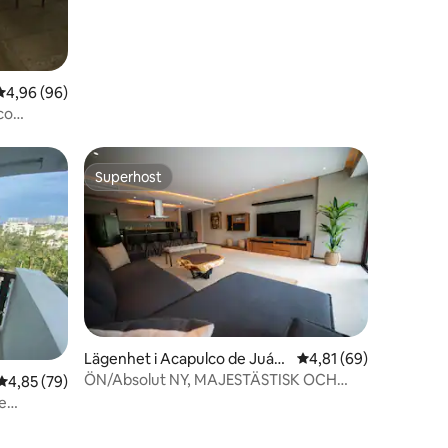
4,96 av 5 i genomsnittligt betyg, 96 omdömen
4,96 (96)
co
Superhost
Superhost
en
Lägenhet i Acapulco de Juáre
4,81 av 5 i genomsnit
4,81 (69)
z
ÖN/Absolut NY, MAJESTÄSTISK OCH
4,85 av 5 i genomsnittligt betyg, 79 omdömen
4,85 (79)
LYXIG
de