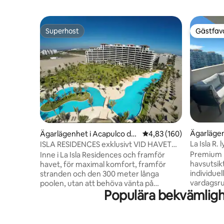
Superhost
Gästfavo
Superhost
Gästfavo
Ägarlägen
Ägarlägenhet i Acapulco de
4,83 av 5 i genomsnitt
4,83 (160)
Juárez
Juárez
La Isla R.
ISLA RESIDENCES exklusivt VID HAVET
det BÄSTA
Premium 
Inne i La Isla Residences och framför
havsutsikt
havet, för maximal komfort, framför
individuel
stranden och den 300 meter långa
vardagsru
poolen, utan att behöva vänta på
Populära bekvämlighe
wifi, elek
transport till stranden, och njuta med din
SONOS, ly
familj. I Punta Diamante, med ett
Lägenhets
klubbhus och mer än 30 bekvämligheter
avkopplings
tillgängliga. Lägenheten i Torre Bali