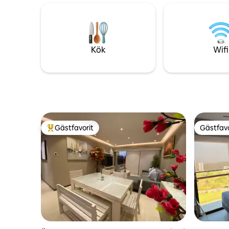
fortfaran
ordnade med alla bekvämligheter och
från gäster
lyx, för att göra din vistelse oförglömlig,
Acapulco
inredd och med alla tillbehör, och en sida
OTIS", v
av köpcentret restauranger, biografer,
kan geno
kul, nattklubb och mer.
Kök
Wifi
Gästfavorit
Gästfavo
Populär gästfavorit
Gästfavo