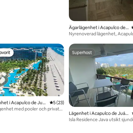
Ägarlägenhet i Acapulco de J
uárez
Nyrenoverad lägenhet, Acapul
Diamante.
avorit
Superhost
gästfavorit
Superhost
het i Acapulco de Juár
5 av 5 i genomsnittligt betyg, 23 omdöm
5 (23)
genhet med pooler och privat
Lägenhet i Acapulco de Juár
ez
Isla Residence Java utsikt sjun
våningen 100 % klar