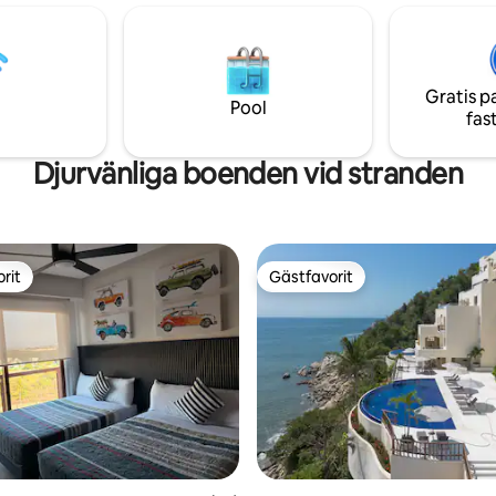
vattnet, vattenrutschbanor, g
de frågor? Kolla in omdömen
biograf, biljard, otroliga gröno
 som redan har bott här! Obs!
fotbollsplan, tennis, paddelten
 återhämtar sig från "ORKANEN
volleybollsplan.
issa gemensamma utrymmen
Gratis p
mgå underhåll.
Pool
fas
Djurvänliga boenden vid stranden
rit
Gästfavorit
rit
Gästfavorit