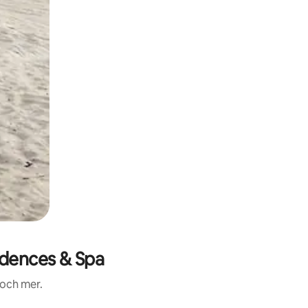
idences & Spa
 och mer.