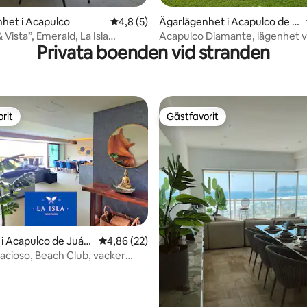
het i Acapulco
4,8 av 5 i genomsnittligt betyg, 5 omdöm
4,8 (5)
Ägarlägenhet i Acapulco de J
uárez
 Vista”, Emerald, La Isla
Acapulco Diamante, lägenhet v
Privata boenden vid stranden
rit
Gästfavorit
rit
Gästfavorit
i Acapulco de Juár
4,86 av 5 i genomsnittligt betyg, 22 omdöm
4,86 (22)
pacioso, Beach Club, vacker
tligt betyg, 74 omdömen