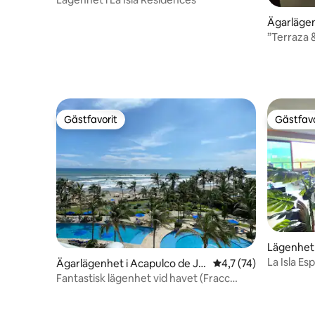
Ägarlägen
”Terraza &
Acapulco
Gästfavorit
Gästfavo
Gästfavorit
Gästfavo
Lägenhet 
ez
La Isla Es
Ägarlägenhet i Acapulco de Ju
4,7 av 5 i genomsnit
4,7 (74)
utsikt
árez
Fantastisk lägenhet vid havet (Fracc
Tikal)