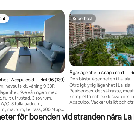
rit
Superhost
rit
Superhost
Ägarlägenhet i Acapulco de
4
Juárez
Den bästa lägenheten i La Isla
het i Acapulco de
4,96 av 5 i genomsnittligt betyg, 139 omdöm
4,96 (139)
ligt betyg, 160 omdömen
Residences med strand
Otroligt lyxig lägenhet i La Isla
 lyx, havsutsikt, våning 9 3BR
Residences, det säkraste, mest
lägenhet, 9:e våningen med
kompletta och exklusiva komple
, fullt utrustad, 3 sovrum,
Acapulco. Vacker utsikt och otro
l A/C, 3 fulla badrum,
både i bostaden och lägenheten
m, matrum, terrass, 200 Mbps
din vistelse är helt trevlig.
ter för boenden vid stranden nära La 
triska persienner, utrustad med
Bekvämligheter: Direkt tillgång t
xmöbler, exklusiv lägenhet
strand, pooler, spa på hög nivå
pooler, strandklubb och
lekplatser för barn utanför och 
pool vid klubbhuset Har du