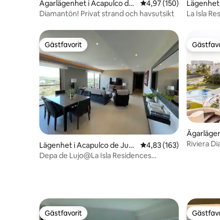
Ägarlägenhet i Acapulco de
4,97 av 5 i genomsnitt
4,97 (150)
Lägenhet 
Juárez
ez
Diamantön! Privat strand och havsutsikt
La Isla R
Fiji-tornet
Gästfavorit
Gästfavo
Gästfavorit
Gästfavo
Ägarlägen
uárez
Riviera D
Lägenhet i Acapulco de Juár
4,83 av 5 i genomsnitt
4,83 (163)
Lägenhet
ez
Depa de Lujo@La Isla Residences
Acapulco Diamante
Gästfavorit
Gästfavo
Gästfavorit
Gästfavo