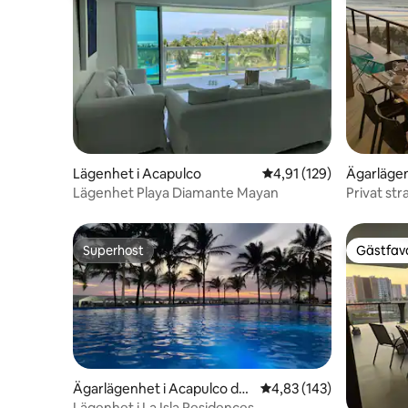
Lägenhet i Acapulco
4,91 av 5 i genomsnitt
4,91 (129)
Ägarlägen
Juárez
Lägenhet Playa Diamante Mayan
Privat str
Superhost
Gästfavo
Superhost
Gästfavo
Ägarlägenhet i Acapulco de
4,83 av 5 i genomsnitt
4,83 (143)
Juarez
Lägenhet i La Isla Residences