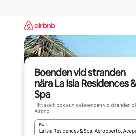
Hoppa
till
innehåll
Boenden vid stranden
nära La Isla Residences 
Spa
Hitta och boka unika boenden vid stranden p
Airbnb
Plats
När resultaten är tillgängliga kan du navigera me