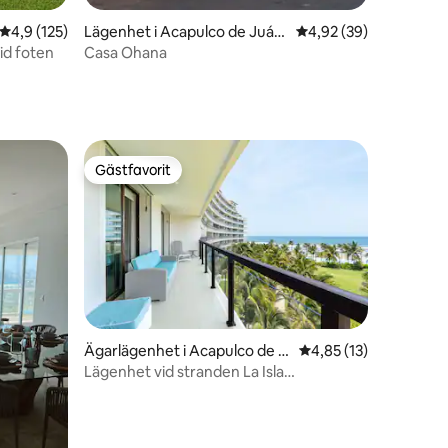
en
4,9 av 5 i genomsnittligt betyg, 125 omdömen
4,9 (125)
Lägenhet i Acapulco de Juár
4,92 av 5 i genomsnit
4,92 (39)
ez
id foten
Casa Ohana
Gästfavorit
Gästfavorit
Ägarlägenhet i Acapulco de J
4,85 av 5 i genomsnit
4,85 (13)
en
uárez
Lägenhet vid stranden La Isla
Residences|Havsutsikt