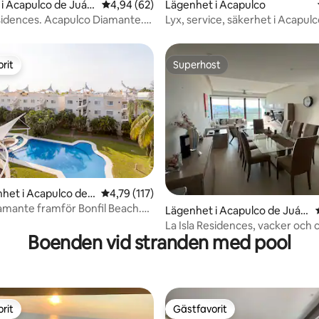
ligt betyg, 150 omdömen
i Acapulco de Juár
4,94 av 5 i genomsnittligt betyg, 62 omdöm
4,94 (62)
Lägenhet i Acapulco
esidences. Acapulco Diamante.
Lyx, service, säkerhet i Acapulc
Sommarpris
rit
Superhost
rit
Superhost
het i Acapulco de J
4,79 av 5 i genomsnittligt betyg, 117 omdöm
4,79 (117)
iamante framför Bonfil Beach.
ligt betyg, 163 omdömen
Lägenhet i Acapulco de Juár
 A&D.
ez
La Isla Residences, vacker och 
Boenden vid stranden med pool
rit
Gästfavorit
rit
Gästfavorit