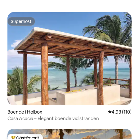
Superhost
Superhost
Boende i Holbox
4,93 av 5 i ge
4,93 (110)
Casa Acacia – Elegant boende vid stranden
Gästfavorit