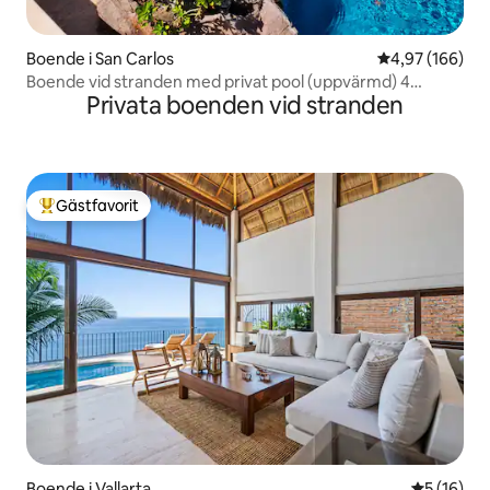
Boende i San Carlos
4,97 av 5 i ge
4,97 (166)
Boende vid stranden med privat pool (uppvärmd) 4
Privata boenden vid stranden
sovrum
Gästfavorit
Populär gästfavorit
Boende i Vallarta
5 av 5 i g
5 (16)