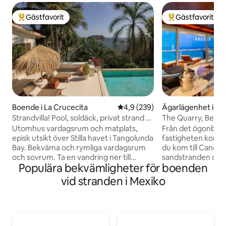
Gästfavorit
Gästfavorit
Populär gästfavorit
Populär gästfavor
Boende i La Crucecita
4,9 av 5 i genomsnittligt bety
4,9 (239)
Ägarlägenhet i C
Strandvilla! Pool, soldäck, privat strand +
The Quarry, Beac
16 personer
150 m till klubbar
Utomhus vardagsrum och matplats,
Från det ögonblic
episk utsikt över Stilla havet i Tangolunda
fastigheten komme
Bay. Bekväma och rymliga vardagsrum
du kom till Cancu
och sovrum. Ta en vandring ner till
sandstranden och 
Populära bekvämligheter för boenden
avskild vik. Koppla av vid poolen i
turkosvattnet. Eft
hängmattan. Eller vandra upp till det
kan se från den 1
vid stranden i Mexiko
nybyggda soldäcket! Tio minuter till La
som lägenheten erbjuder. 
Crucecita Centro, shopping,
sparades. Över 2
restauranger och de andra 30+
denna unika fastigh
stränderna i området. Eller stanna inne
allt nattliv, 2 stor
och använd det fullt utrustade köket. AC
och strandklubb i