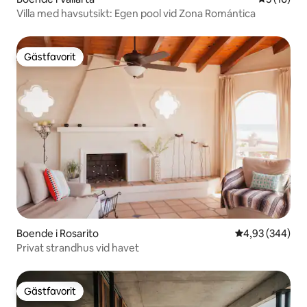
Villa med havsutsikt: Egen pool vid Zona Romántica
Gästfavorit
Gästfavorit
Boende i Rosarito
4,93 av 5 i ge
4,93 (344)
Privat strandhus vid havet
Gästfavorit
Gästfavorit