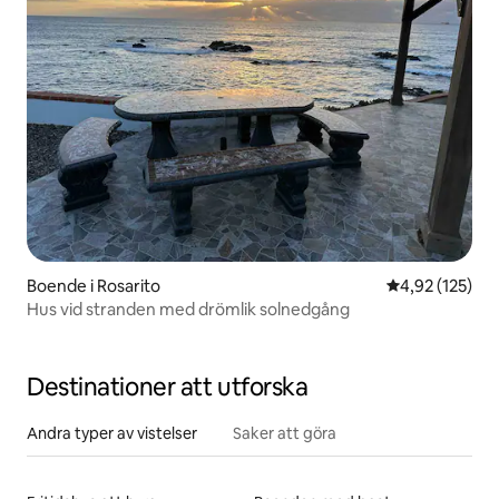
Boende i Rosarito
4,92 av 5 i ge
4,92 (125)
Hus vid stranden med drömlik solnedgång
Destinationer att utforska
Andra typer av vistelser
Saker att göra