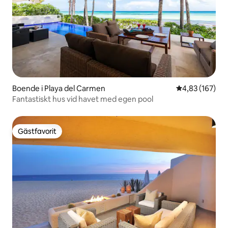
Boende i Playa del Carmen
4,83 av 5 i ge
4,83 (167)
Fantastiskt hus vid havet med egen pool
Gästfavorit
Gästfavorit