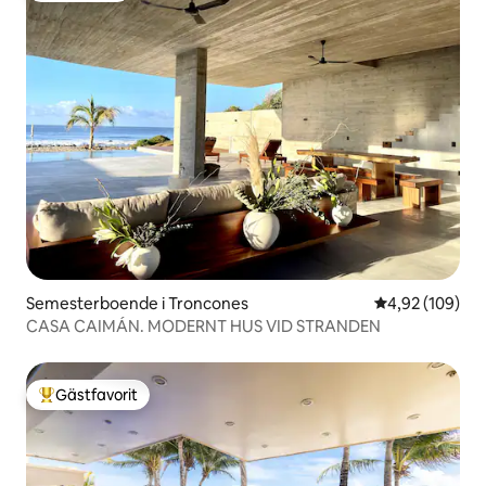
Semesterboende i Troncones
4,92 av 5 i ge
4,92 (109)
CASA CAIMÁN. MODERNT HUS VID STRANDEN
Gästfavorit
Populär gästfavorit