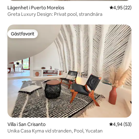
Lägenhet i Puerto Morelos
4,95 av 5 i g
4,95 (22)
Greta Luxury Design: Privat pool, strandnära
Gästfavorit
Gästfavorit
Villa i San Crisanto
4,94 av 5 i g
4,94 (53)
Unika Casa Kyma vid stranden, Pool, Yucatan