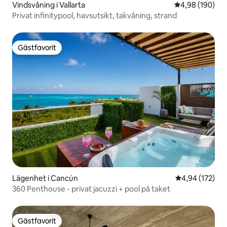
Vindsvåning i Vallarta
4,98 av 5 i ge
4,98 (190)
Privat infinitypool, havsutsikt, takvåning, strand
Gästfavorit
Gästfavorit
Lägenhet i Cancún
4,94 av 5 i ge
4,94 (172)
360 Penthouse - privat jacuzzi + pool på taket
Gästfavorit
Gästfavorit