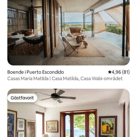
Boende i Puerto Escondido
4,96 av 5 i g
4,96 (81)
Casas María Matilda | Casa Matilda, Casa Wabi-området
Gästfavorit
Gästfavorit