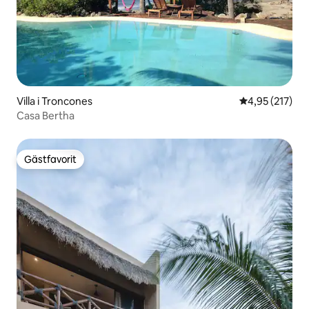
Villa i Troncones
4,95 av 5 i ge
4,95 (217)
Casa Bertha
Gästfavorit
Gästfavorit