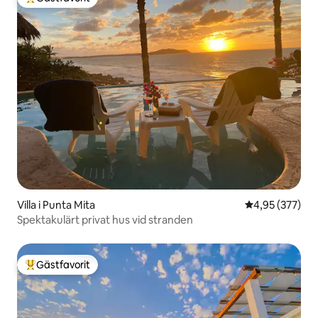
Populär gästfavorit
Villa i Punta Mita
4,95 av 5 i ge
4,95 (377)
Spektakulärt privat hus vid stranden
Gästfavorit
Populär gästfavorit