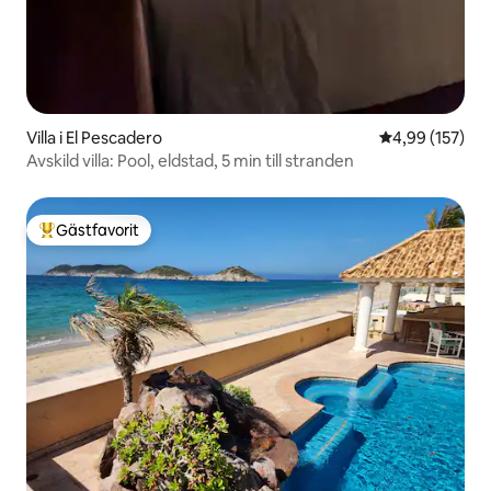
Villa i El Pescadero
4,99 av 5 i ge
4,99 (157)
Avskild villa: Pool, eldstad, 5 min till stranden
Gästfavorit
Populär gästfavorit