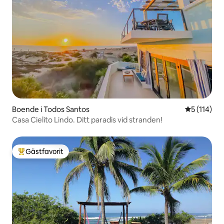
Boende i Todos Santos
5 av 5 i ge
5 (114)
Casa Cielito Lindo. Ditt paradis vid stranden!
Gästfavorit
Populär gästfavorit