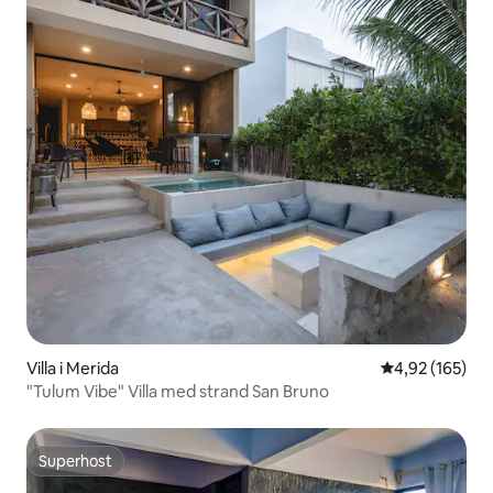
Villa i Merida
4,92 av 5 i ge
4,92 (165)
"Tulum Vibe" Villa med strand San Bruno
Superhost
Superhost