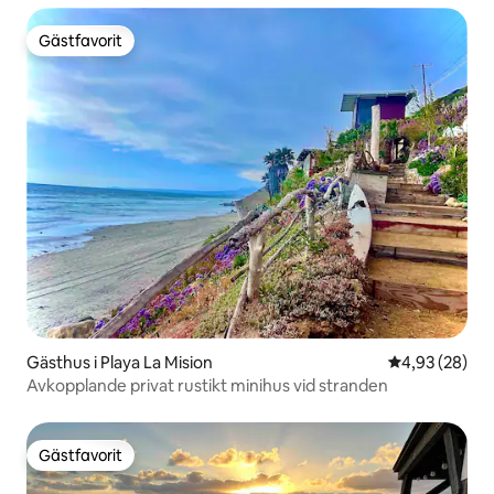
Gästfavorit
Gästfavorit
Gästhus i Playa La Mision
4,93 av 5 i g
4,93 (28)
Avkopplande privat rustikt minihus vid stranden
Gästfavorit
Gästfavorit