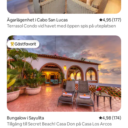
Ägarlägenhet i Cabo San Lucas
4,95 av 5 i ge
4,95 (177)
Terrasol Condo vid havet med öppen spis på uteplatsen
Gästfavorit
Populär gästfavorit
Bungalow i Sayulita
4,98 av 5 i ge
4,98 (174)
Tillgång till Secret Beach! Casa Don på Casa Los Arcos