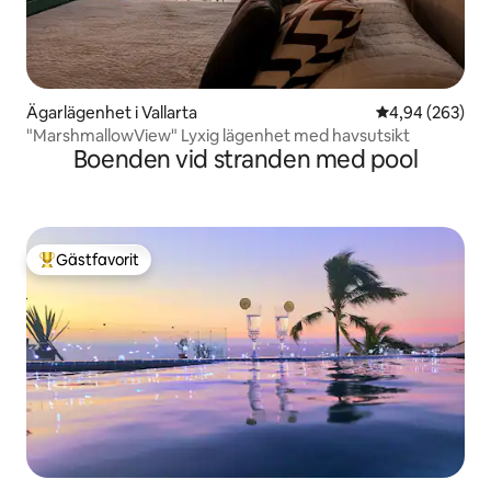
Ägarlägenhet i Vallarta
4,94 av 5 i ge
4,94 (263)
"MarshmallowView" Lyxig lägenhet med havsutsikt
Boenden vid stranden med pool
Gästfavorit
Populär gästfavorit