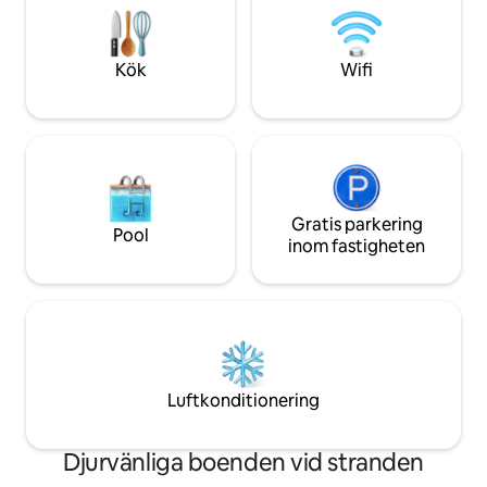
finns i alla 6 sovrum. Wifi och
av exotiska trämö
tvättmaskin Sovplats för upp till 15, Priset
marmor har gjort d
baseras på beläggning #.
oöverträffat i Can
Kök
Wifi
Gratis parkering
Pool
inom fastigheten
Luftkonditionering
Djurvänliga boenden vid stranden