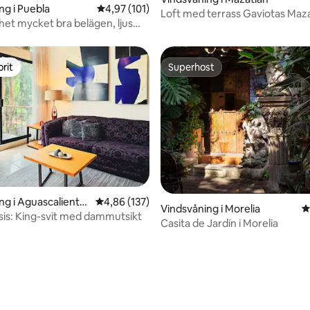
ng i Puebla
4,97 av 5 i genomsnittligt betyg, 101 omdöm
4,97 (101)
Loft med terrass Gaviotas Maz
het mycket bra belägen, ljus
rit
Superhost
rit
Superhost
ligt betyg, 178 omdömen
ng i Aguascaliente
4,86 av 5 i genomsnittligt betyg, 137 omdöm
4,86 (137)
Vindsvåning i Morelia
4
is: King-svit med dammutsikt
Casita de Jardín i Morelia