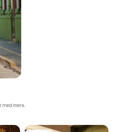
et med mera.
Vindsvåni