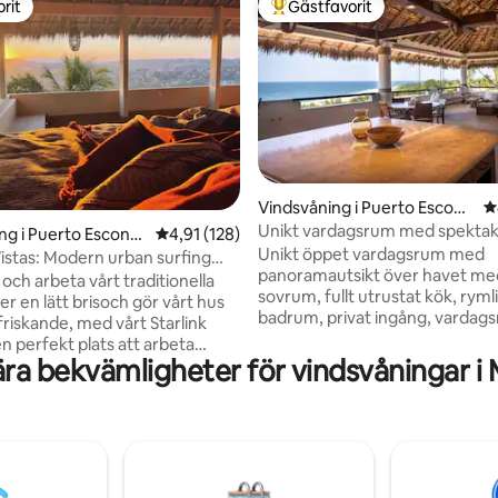
rit
Gästfavorit
rit
Populär gästfavorit
ligt betyg, 329 omdömen
Vindsvåning i Puerto Escond
4
ido
Unikt vardagsrum med spektak
ng i Puerto Escondi
4,91 av 5 i genomsnittligt betyg, 128 omdöm
4,91 (128)
havsutsikt.
Unikt öppet vardagsrum med
Vistas: Modern urban surfing
panoramautsikt över havet me
och arbeta vårt traditionella
sovrum, fullt utrustat kök, ryml
r en lätt brisoch gör vårt hus
badrum, privat ingång, vardag
friskande, med vårt Starlink
matplats, WIFI, kabel-TV. Beläge
n perfekt plats att arbeta
populära Bacocho grannskap, 
ra bekvämligheter för vindsvåningar i
 natur Njut av att leva
med bil till flygplatsen, 8 minut
tiskt och hållbart med en
promenad till Bacocho strand, 
 utsikt över staden, bergen,
minuters promenad till rincona
, mat och berg 15
där shopping och restauranger l
vackraste stranden
minuters promenadavstånd till
uters bilresa till
Carrizalillo bay. Ganska gata, m
a marknaden, hemlagad taco