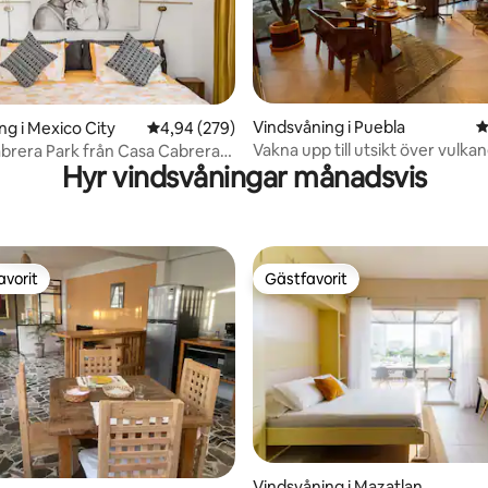
ligt betyg, 139 omdömen
Vindsvåning i Puebla
4
ng i Mexico City
4,94 av 5 i genomsnittligt betyg, 279 omdöm
4,94 (279)
Vakna upp till utsikt över vulka
abrera Park från Casa Cabrera
Hyr vindsvåningar månadsvis
Puebla
avorit
Gästfavorit
gästfavorit
Gästfavorit
ligt betyg, 160 omdömen
Vindsvåning i Mazatlan