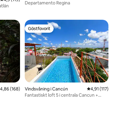
Departamento Regina
en
atlán
Gästfavorit
Gästfavorit
en
,86 av 5 i genomsnittligt betyg, 168 omdömen
4,86 (168)
Vindsvåning i Cancún
4,91 av 5 i genomsnit
4,91 (117)
Fantastiskt loft 5 i centrala Cancun +
pool.