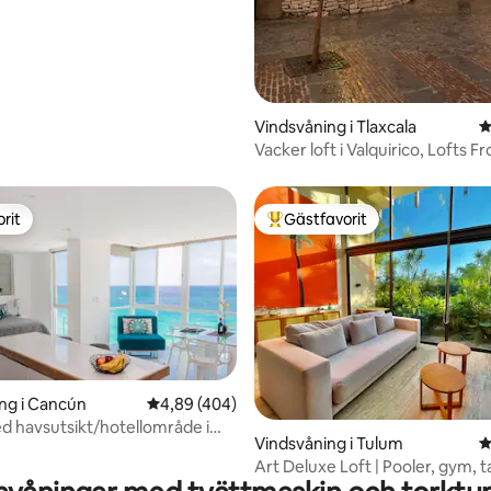
Vindsvåning i Tlaxcala
4
Vacker loft i Valquirico, Lofts F
rit
Gästfavorit
rit
Populär gästfavorit
ng i Cancún
4,89 av 5 i genomsnittligt betyg, 404 omdöm
4,89 (404)
d havsutsikt/hotellområde i
ligt betyg, 274 omdömen
Vindsvåning i Tulum
4
Art Deluxe Loft | Pooler, gym, t
wifi