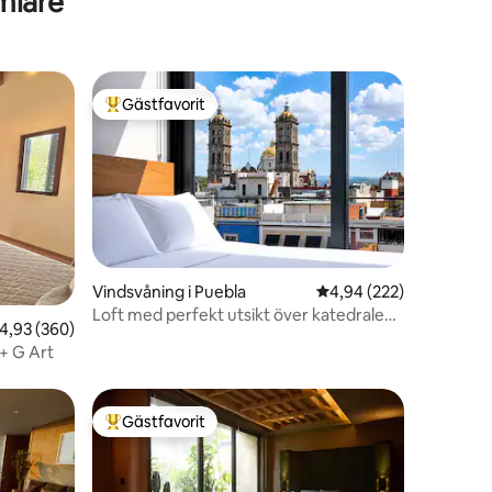
mlare
Gästfavorit
Populär gästfavorit
Vindsvåning i Puebla
4,94 av 5 i genomsnitt
4,94 (222)
en
Loft med perfekt utsikt över katedralen
,93 av 5 i genomsnittligt betyg, 360 omdömen
4,93 (360)
(luftkonditionering i varje rum)
 + G Art
Gästfavorit
Populär gästfavorit