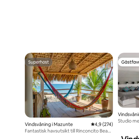
biluthyrning, hemmakock och massage.
Vi tar emot små husdjur, under gästens
ansvar
Superhost
Gästfavo
Superhost
Gästfavo
Vindsvåni
Studio me
Vindsvåning i Mazunte
4,9 av 5 i genomsnitt
4,9 (274)
Cancun
Fantastisk havsutsikt till Rinconcito Beach
med frukost