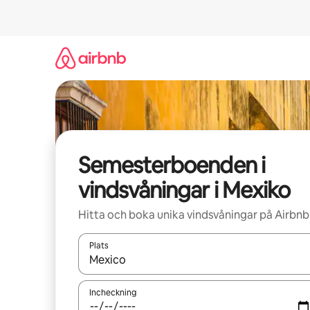
Hoppa
till
innehåll
Semesterboenden i
vindsvåningar i Mexiko
Hitta och boka unika vindsvåningar på Airbnb
Plats
När resultaten är tillgängliga kan du navigera me
Incheckning