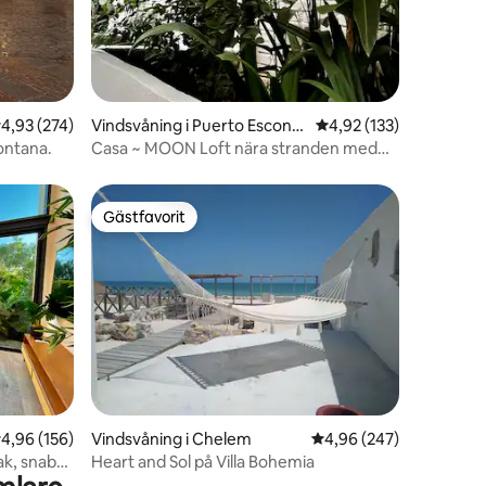
,93 av 5 i genomsnittligt betyg, 274 omdömen
4,93 (274)
Vindsvåning i Puerto Escondi
4,92 av 5 i genomsnitt
4,92 (133)
do
rontana.
Casa ~ MOON Loft nära stranden med
bra Wi-Fi!
Gästfavorit
Gästfavorit
en
,96 av 5 i genomsnittligt betyg, 156 omdömen
4,96 (156)
Vindsvåning i Chelem
4,96 av 5 i genomsnitt
4,96 (247)
ak, snabbt
Heart and Sol på Villa Bohemia