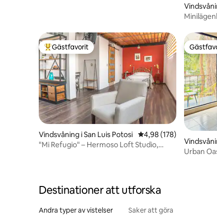
Vindsvåni
Minilägen
och lugn
Gästfavorit
Gästfavo
Populär gästfavorit
Gästfavo
Vindsvåning i San Luis Potosi
4,98 av 5 i genomsnitt
4,98 (178)
Vindsvåni
"Mi Refugio" – Hermoso Loft Studio,
s
Urban Oas
Centro Histórico
Destinationer att utforska
Andra typer av vistelser
Saker att göra