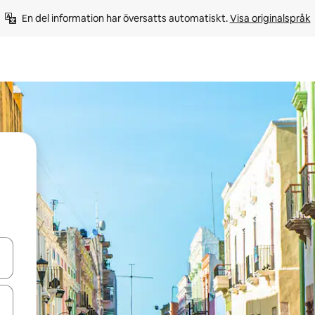
En del information har översatts automatiskt. 
Visa originalspråk
d upp- och nedåtpilarna eller utforska genom att trycka eller svepa.