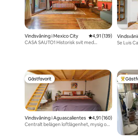
Vindsvåning i Mexico City
4,91 av 5 i genomsnitt
4,91 (139)
Vindsvåni
CASA SAUTO1 Historisk svit med
Se Luis C
balkonger Centro
Loft
Gästfavorit
Gästf
Gästfavorit
Populär 
Vindsvåning i Aguascalientes
4,91 av 5 i genomsnitt
4,91 (160)
Centralt belägen loftlägenhet, mysig och
modern