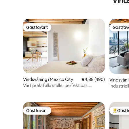
Vind
Gästfavorit
Gästfavo
Gästfavorit
Gästfavo
Vindsvåning i Mexico City
4,88 av 5 i genomsnitt
4,88 (490)
Vindsvåni
uerétaro
Vårt praktfulla ställe, perfekt oas i
Industriel
staden.
Gästfavorit
Gästf
Gästfavorit
Populär 