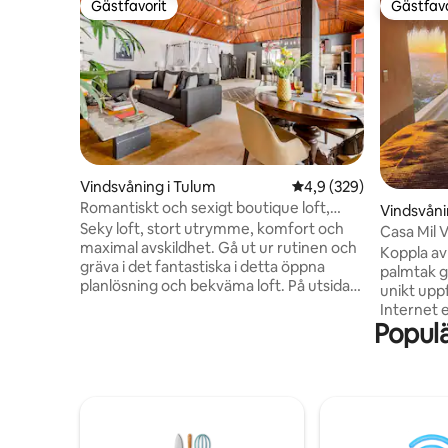
Gästfavorit
Gästfavo
Gästfavorit
Gästfavo
Vindsvåning i Tulum
4,9 av 5 i genomsnitt
4,9 (329)
Romantiskt och sexigt boutique loft,
Vindsvåni
privat jacuzzi
Seky loft, stort utrymme, komfort och
do
Casa Mil 
maximal avskildhet. Gå ut ur rutinen och
och natur
Koppla av 
gräva i det fantastiska i detta öppna
palmtak ge
planlösning och bekväma loft. På utsidan
unikt upp
är det ett mysigt hus; på insidan är det
Internet e
ett unikt utrymme, fullt av konstnärliga
Populä
Modernt &
uttryck och komfort. Jacuzzin på
minimalis
balkongen är en utsökt och mycket
fantastisk
privat detalj att njuta av. Innan varje
havet och djuren Surf
incheckning är villan helt desinficerad,
minuters resa till den 
vilket säkerställer hygien och förstörelse
Carizalillo Beach 3-5 min
av mikroorganism, inklusive Covid-19.
den lokal