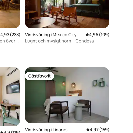
,93 av 5 i genomsnittligt betyg, 233 omdömen
4,93 (233)
Vindsvåning i Mexico City
4,96 av 5 i genomsnitt
4,96 (109)
en
nen över
Lugnt och mysigt hörn _ Condesa
Gästfavorit
Gästfavorit
Vindsvåning i Linares
4,97 av 5 i genomsnitt
4,97 (159)
4,9 av 5 i genomsnittligt betyg, 119 omdömen
4,9 (119)