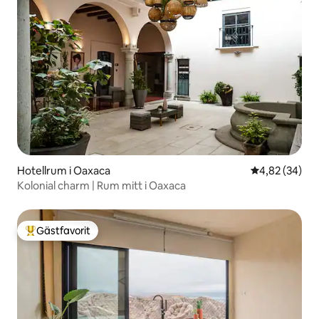
Hotellrum i Oaxaca
4,82 av 5 i g
4,82 (34)
Kolonial charm | Rum mitt i Oaxaca
Gästfavorit
Populär gästfavorit