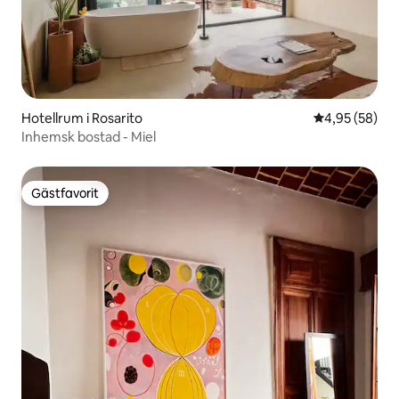
Hotellrum i Rosarito
4,95 av 5 i g
4,95 (58)
Inhemsk bostad - Miel
Gästfavorit
Gästfavorit