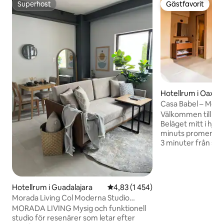
Superhost
Gästfavorit
Superhost
Gästfavorit
Hotellrum i Oaxac
Casa Babel – Mera
Välkommen till "Me
Beläget mitt i hjär
minuts promenad 
3 minuter från stranden! "M
grekiska, inkapsla
ditt hjärta och din 
investerar din pas
du gör, när du lämna
Hotellrum i Guadalajara
4,83 av 5 i genomsnittligt betyg
4,83 (1 454)
vad du skapar, är det me
Morada Living Col Moderna Studio
är ett utrymme att
Queen
MORADA LIVING Mysig och funktionell
hyllning till det 
studio för resenärer som letar efter
att du fyller i varje