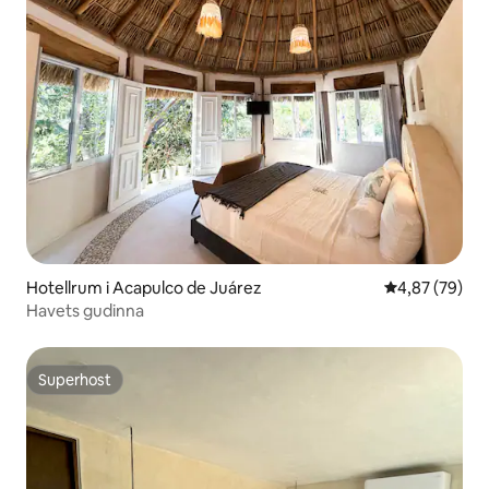
Hotellrum i Acapulco de Juárez
4,87 av 5 i g
4,87 (79)
Havets gudinna
Superhost
Superhost