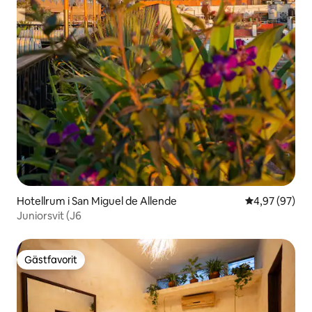
Hotellrum i San Miguel de Allende
4,97 av 5 i g
4,97 (97)
Juniorsvit (J6
Gästfavorit
Gästfavorit