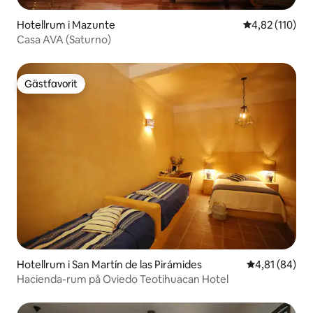
Hotellrum i Mazunte
4,82 av 5 i ge
4,82 (110)
Casa AVA (Saturno)
Gästfavorit
Gästfavorit
Hotellrum i San Martín de las Pirámides
4,81 av 5 i g
4,81 (84)
Hacienda-rum på Oviedo Teotihuacan Hotel