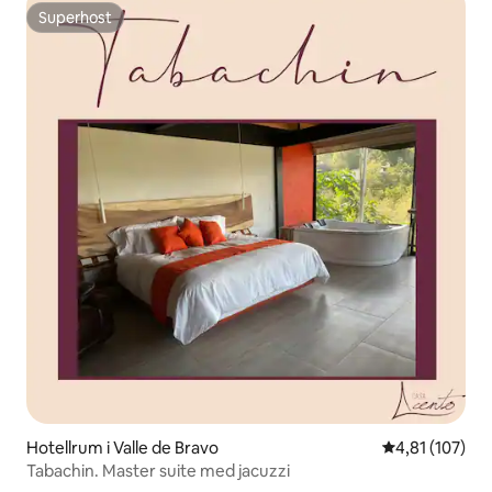
Superhost
Superhost
Hotellrum i Valle de Bravo
4,81 av 5 i ge
4,81 (107)
Tabachin. Master suite med jacuzzi