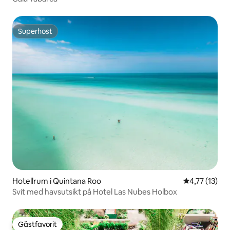
Superhost
Superhost
Hotellrum i Quintana Roo
4,77 av 5 i 
4,77 (13)
Svit med havsutsikt på Hotel Las Nubes Holbox
Gästfavorit
Gästfavorit