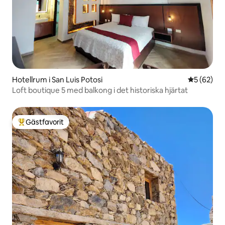
Hotellrum i San Luis Potosi
5 av 5 i g
5 (62)
Loft boutique 5 med balkong i det historiska hjärtat
Gästfavorit
Populär gästfavorit