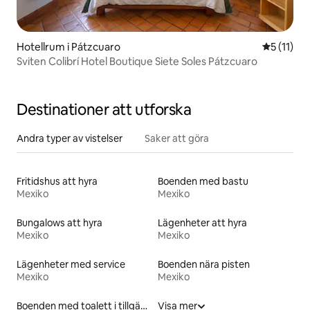
Hotellrum i Pátzcuaro
5 av 5 i 
5 (11)
Sviten Colibrí Hotel Boutique Siete Soles Pátzcuaro
Destinationer att utforska
Andra typer av vistelser
Saker att göra
Fritidshus att hyra
Boenden med bastu
Mexiko
Mexiko
Bungalows att hyra
Lägenheter att hyra
Mexiko
Mexiko
Lägenheter med service
Boenden nära pisten
Mexiko
Mexiko
Boenden med toalett i tillgänglighetsanpassad höjd
Visa mer