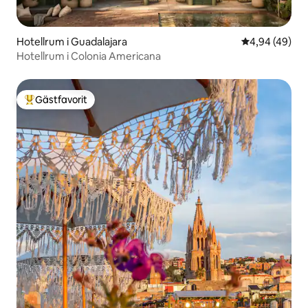
Hotellrum i Guadalajara
4,94 av 5 i g
4,94 (49)
Hotellrum i Colonia Americana
Gästfavorit
Populär gästfavorit