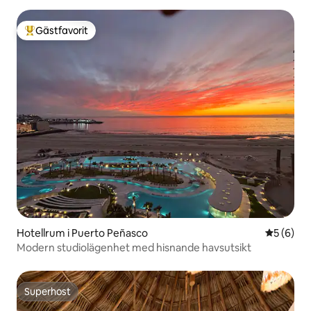
Gästfavorit
Populär gästfavorit
Hotellrum i Puerto Peñasco
5 av 5 i 
5 (6)
Modern studiolägenhet med hisnande havsutsikt
Superhost
Superhost