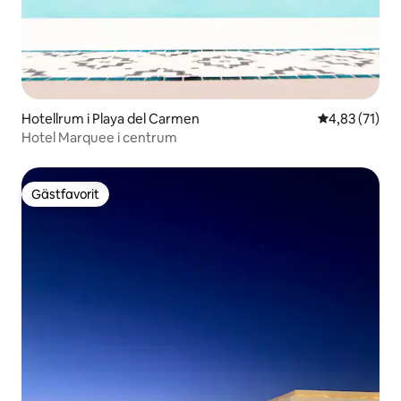
Hotellrum i Playa del Carmen
4,83 av 5 i g
4,83 (71)
Hotel Marquee i centrum
Gästfavorit
Gästfavorit