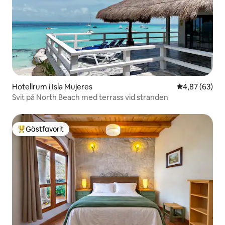
Hotellrum i Isla Mujeres
4,87 av 5 i g
4,87 (63)
Svit på North Beach med terrass vid stranden
Gästfavorit
Populär gästfavorit