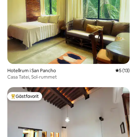
Hotellrum i San Pancho
5 av 5 i g
5 (13)
Casa Tatei, Sol-rummet
Gästfavorit
Populär gästfavorit