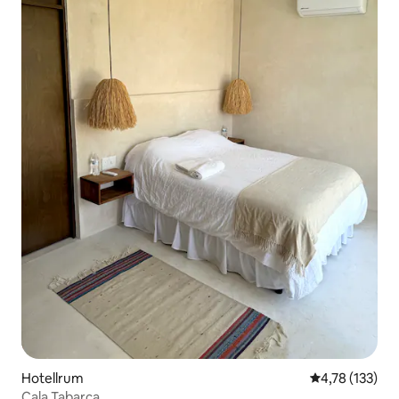
Hotellrum
4,78 av 5 i ge
4,78 (133)
Cala Tabarca