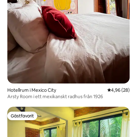
Hotellrum i Mexico City
4,96 av 5 i g
4,96 (28)
Arsty Room i ett mexikanskt radhus från 1926
Gästfavorit
Gästfavorit