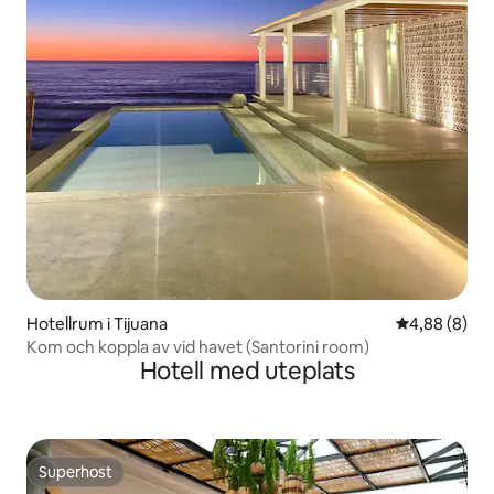
Hotellrum i Tijuana
4,88 av 5 i 
4,88 (8)
Kom och koppla av vid havet (Santorini room)
Hotell med uteplats
Superhost
Superhost