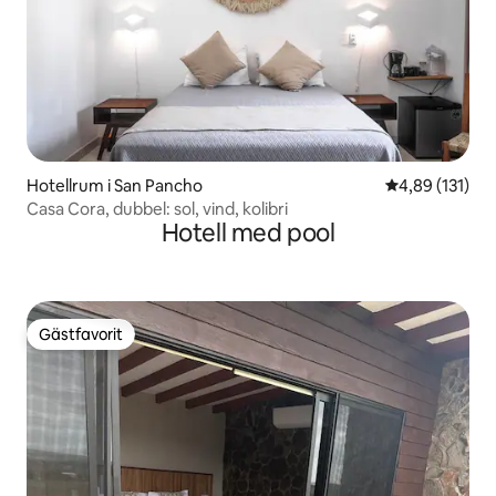
Hotellrum i San Pancho
4,89 av 5 i ge
4,89 (131)
Casa Cora, dubbel: sol, vind, kolibri
Hotell med pool
Gästfavorit
Gästfavorit