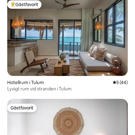
Gästfavorit
Populär gästfavorit
Hotellrum i Tulum
5 av 5 i g
5 (44)
Lyxigt rum vid stranden i Tulum
Gästfavorit
Gästfavorit