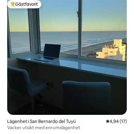
Gästfavorit
Populär gästfavorit
Lägenhet i San Bernardo del Tuyú
4,94 av 5 i g
4,94 (17)
Vacker utsikt med enrumslägenhet