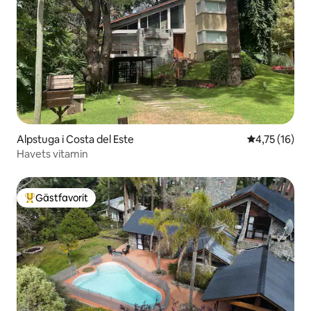
Alpstuga i Costa del Este
4,75 av 5 i g
4,75 (16)
Havets vitamin
Gästfavorit
Populär gästfavorit