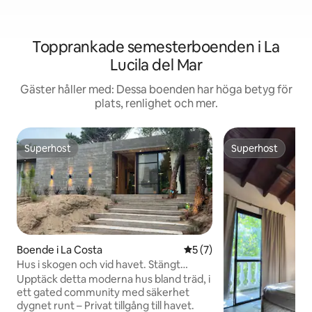
Topprankade semesterboenden i La
Lucila del Mar
Gäster håller med: Dessa boenden har höga betyg för
plats, renlighet och mer.
Superhost
Superhost
Superhost
Superhost
Boende i La Costa
5 av 5 i genomsnittligt b
5 (7)
Hus i skogen och vid havet. Stängt
område - Pinamar Norte
Upptäck detta moderna hus bland träd, i
ett gated community med säkerhet
dygnet runt – Privat tillgång till havet.