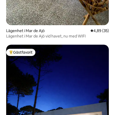
Lägenhet i Mar de Ajó
4,89 av 5 i g
4,89 (35)
Lägenhet i Mar de Ajó vid havet, nu med WIFI
Gästfavorit
Populär gästfavorit