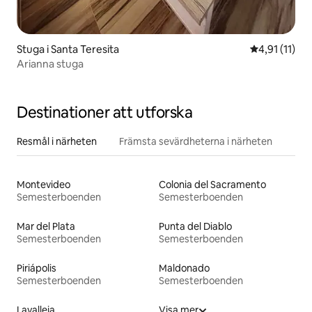
Stuga i Santa Teresita
4,91 av 5 i 
4,91 (11)
Arianna stuga
Destinationer att utforska
Resmål i närheten
Främsta sevärdheterna i närheten
Montevideo
Colonia del Sacramento
Semesterboenden
Semesterboenden
Mar del Plata
Punta del Diablo
Semesterboenden
Semesterboenden
Piriápolis
Maldonado
Semesterboenden
Semesterboenden
Lavalleja
Visa mer