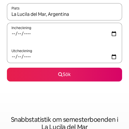
Plats
När resultaten är tillgängliga kan du navigera med upp- och ned
Incheckning
Utcheckning
Sök
Snabbstatistik om semesterboenden i
La Lucila del Mar