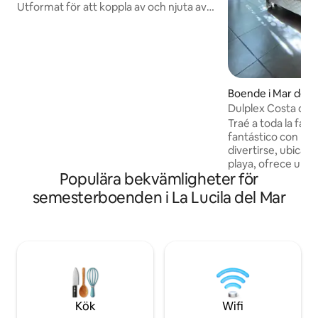
Utformat för att koppla av och njuta av
den omgivande naturen. Dess enorma
fönster med dubbla rutor integrerar
interiören med skogen. Planen? Frukost,
grillning och spel i vardagsrummet på
verandan bland träden. Utforska de
enorma sanddynerna och deras långa
Boende i Mar del 
strand Luftkonditionerade rum med
Dulplex Costa del E
keramiska kakelgolv, förstklassiga
Traé a toda la fami
madrasser och lakan i 100 % bomull. 10
fantástico con mu
minuter från Costa Esmeralda och 20
divertirse, ubicado
minuter från Pinamar.
playa, ofrece una 
Populära bekvämligheter för
tranquilidad y un 
para la familia, co
semesterboenden i La Lucila del Mar
amigos. Un espaci
ideal para relajarse
encanto de la cost
Ubicado a 800 met
comercial de Costa
gran variedad gas
nocturna, ideal par
amigos.
Kök
Wifi