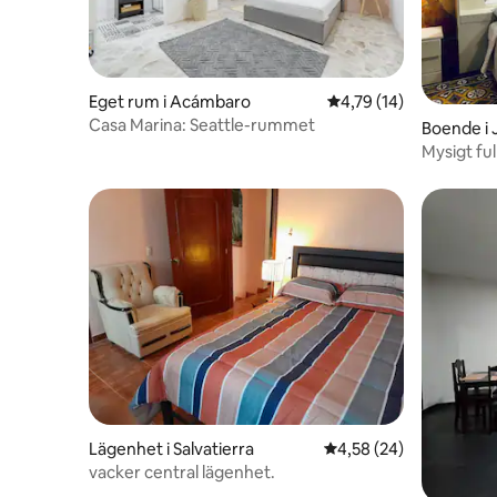
Eget rum i Acámbaro
4,79 av 5 i genomsnit
4,79 (14)
Casa Marina: Seattle-rummet
Boende i 
Mysigt ful
Lägenhet i Salvatierra
4,58 av 5 i genomsnit
4,58 (24)
vacker central lägenhet.