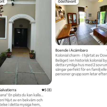
rit
Gästfavorit
rit
Gästfavorit
tligt betyg, 69 omdömen
Boende i Acámbaro
Kolonial charm · I hjärtat av D
(2-6 personer)
Beläget i en historisk kolonial b
detta rymliga hus med 2 sovru
sängar perfekt för en familj eller 
personer grupp som letar efter
oslagbart läge, men också vila, 
och avskildhet. Rummen är inr
ett unikt och elegant sätt och 
alvatierra
5 av 5 i genomsnittligt betyg, 8 omdöm
5 (8)
bra temperatur, naturligt ljus, v
na" En plats du kan kalla
avskildhet. Läget är perfekt e
n! Njut av en bekväm och
om några steg har du allt du be
istelse i detta mysiga hem,
*Vänligen se till att ange det ex