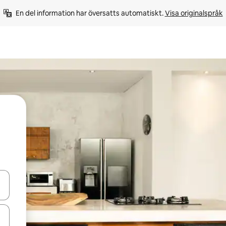
En del information har översatts automatiskt. 
Visa originalspråk
d upp- och nedåtpilarna eller utforska genom att trycka eller svepa.