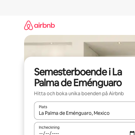
Hoppa
till
innehåll
Semesterboende i La
Palma de Eménguaro
Hitta och boka unika boenden på Airbnb
Plats
När resultaten är tillgängliga kan du navigera me
Incheckning