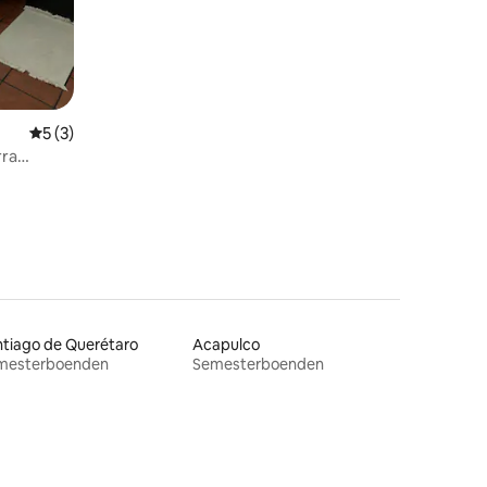
en
5 av 5 i genomsnittligt betyg, 3 omdömen
5 (3)
rra
tiago de Querétaro
Acapulco
mesterboenden
Semesterboenden