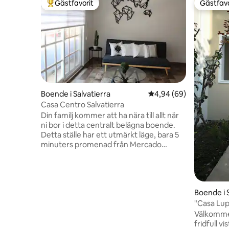
Gästfavorit
Gästfavo
Populär gästfavorit
Gästfavo
Boende i Salvatierra
4,94 av 5 i genomsnit
4,94 (69)
Casa Centro Salvatierra
Din familj kommer att ha nära till allt när
ni bor i detta centralt belägna boende.
Detta ställe har ett utmärkt läge, bara 5
minuters promenad från Mercado
Hidalgo och 10-15 minuter från
huvudträdgården. Perfekt för vänner,
par eller små familjer som bor under
långa eller korta perioder. Vi har ett
Boende i S
rymligt garage som bekvämt rymmer en
SUV eller pickup. Det finns ett stort kök
"Casa Lupa
med alla grundläggande köksredskap
hemma
Välkomme
och ett litet kylskåp. **OBS** Huset är
fridfull v