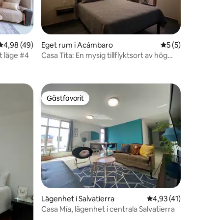
4,98 av 5 i genomsnittligt betyg, 49 omdömen
4,98 (49)
Eget rum i Acámbaro
5 av 5 i genomsni
5 (5)
t läge #4
Casa Tita: En mysig tillflyktsort av hög
en
kvalitet
Gästfavorit
Gästfavorit
Lägenhet i Salvatierra
4,93 av 5 i genomsni
4,93 (41)
Casa Mía, lägenhet i centrala Salvatierra