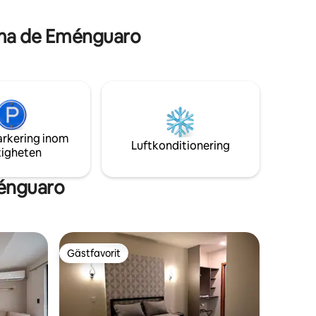
fakturor
lma de Eménguaro
arkering inom
Luftkonditionering
tigheten
ménguaro
Gästfavorit
Gästfavorit