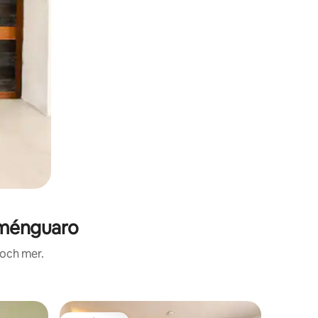
Eménguaro
 och mer.
Lägenhet