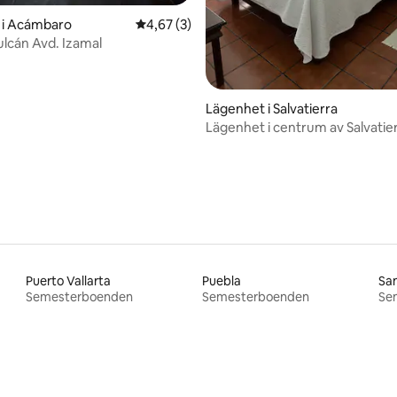
 i Acámbaro
4,67 av 5 i genomsnittligt betyg, 3 omdöm
4,67 (3)
lcán Avd. Izamal
Lägenhet i Salvatierra
Lägenhet i centrum av Salvatie
"VERDE"
Puerto Vallarta
Puebla
San
Semesterboenden
Semesterboenden
Se