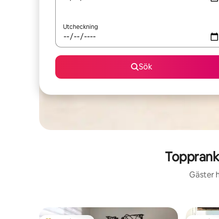
Utcheckning
Sök
Topprank
Gäster h