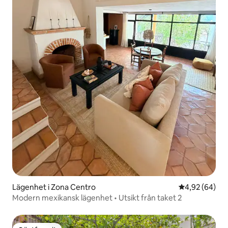
Lägenhet i Zona Centro
4,92 av 5 i g
4,92 (64)
Modern mexikansk lägenhet • Utsikt från taket 2