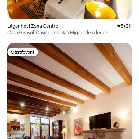
Lägenhet i Zona Centro
5 av 5 i g
5 (21)
Casa Girasol: Casita Uno. San Miguel de Allende
Gästfavorit
Gästfavorit