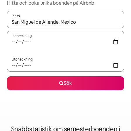
Hitta och boka unika boenden på Airbnb
Plats
När resultaten är tillgängliga kan du navigera med upp- och ned
Incheckning
Utcheckning
Sök
Snabbstatistik om semesterboenden i