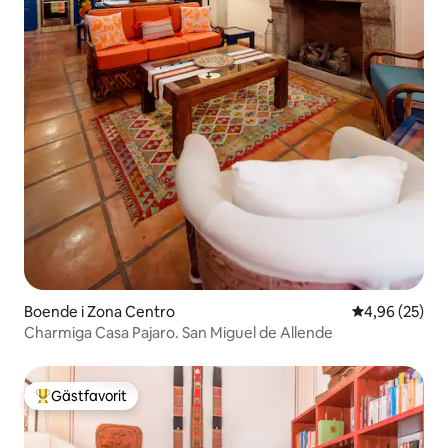
Boende i Zona Centro
4,96 av 5 i g
4,96 (25)
Charmiga Casa Pajaro. San Miguel de Allende
Gästfavorit
Populär gästfavorit