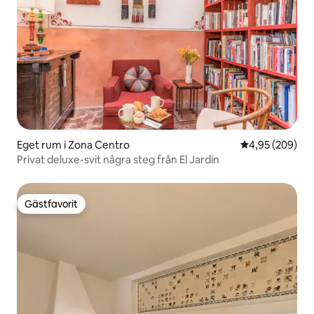
Eget rum i Zona Centro
4,95 av 5 i ge
4,95 (209)
Privat deluxe-svit några steg från El Jardín
Gästfavorit
Gästfavorit