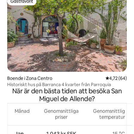
Gästfavorit
Gästfavorit
Boende i Zona Centro
4,72 av 5 i g
4,72 (64)
Historiskt hus på Barranca 4 kvarter från Parroquia
När är den bästa tiden att besöka San
Miguel de Allende?
Månad
Genomsnittliga
Genomsnittlig
priser
temperatur
Jan.
1 043 kr SEK
15 °C