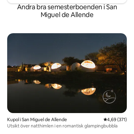
Andra bra semesterboenden i San
Miguel de Allende
Kupol i San Miguel de Allende
4,69 av 5 i ge
4,69 (371)
Utsikt över natthimlen i en romantisk glampingbubbla