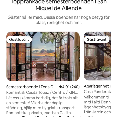
Topprankade semesterboenden i San
Miguel de Allende
Gäster håller med: Dessa boenden har höga betyg för
plats, renlighet och mer.
Gästfavorit
Gästfavorit
Gästfavorit
Gästfavorit
Ägarlägenhet i Zo
Semesterboende i Zona Ce
4,91 av 5 i genomsnittligt bety
4,91 (240)
Casa Pandurata 2B
ntro
Romantisk Casita Topaz / Centro / KING-
centrum
Välkommen till Ca
SÄNG
Låt oss skämma bort dig, det är trots allt
mitt i allt! Denna
en semester! Vi erbjuder daglig
lägenhetsbyggnad 
städning, hjälp med flygplatstransport.
från Jardin och de
Romantiska, privata, exotiska Casita
och inom bara någ