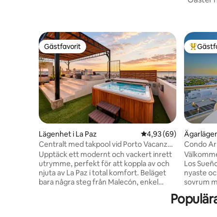
Gästfavorit
Gästf
Gästfavorit
Populär 
Lägenhet i La Paz
4,93 av 5 i genomsnit
4,93 (69)
Ägarlägen
Centralt med takpool vid Porto Vacanze
Condo Arr
@ Laiva
& uppvär
Upptäck ett modernt och vackert inrett
Välkommen
utrymme, perfekt för att koppla av och
Los Sueño
njuta av La Paz i total komfort. Beläget
nyaste och
bara några steg från Malecón, enkel
sovrum m
tillgång till kaféer, restauranger och
sängkläde
Populär
spektakulära stränder bara en kort
matplats o
bilresa bort. Takterrass med pool, gym
Koppla av