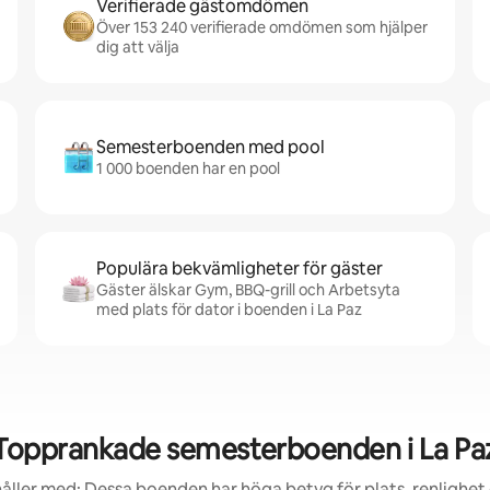
Verifierade gästomdömen
Över 153 240 verifierade omdömen som hjälper
dig att välja
Semesterboenden med pool
1 000 boenden har en pool
Populära bekvämligheter för gäster
Gäster älskar Gym, BBQ-grill och Arbetsyta
med plats för dator i boenden i La Paz
Topprankade semesterboenden i La Pa
åller med: Dessa boenden har höga betyg för plats, renlighet