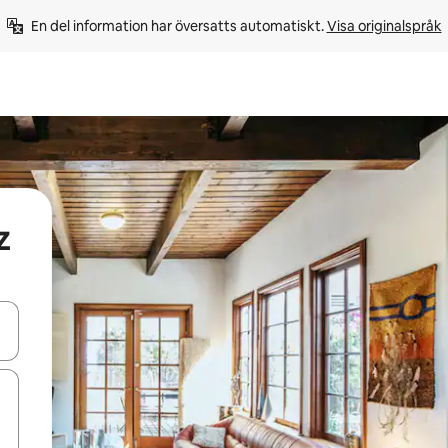
En del information har översatts automatiskt. 
Visa originalspråk
z
d upp- och nedåtpilarna eller utforska genom att trycka eller svepa.