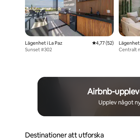
Lägenhet i La Paz
4,77 av 5 i genomsnit
4,77 (52)
Lägenhet 
Sunset #302
Centralt 
Vacanze 
Airbnb-upplev
Upplev något ny
Destinationer att utforska