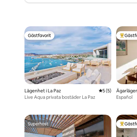
Gästfavorit
Gästf
Gästfavorit
Populär 
Lägenhet i La Paz
5 av 5 i genomsni
5 (5)
Ägarlägen
Live Aqua privata bostäder La Paz
Español
Superhost
Gästf
Superhost
Populär 