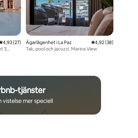
en
4,93 av 5 i genomsnittligt betyg, 27 omdömen
4,93 (27)
Ägarlägenhet i La Paz
4,92 av 5 i genomsnit
4,92 (38)
t 3
Tak, pool och jacuzzi. Marina View
rbnb-tjänster
 vistelse mer speciell