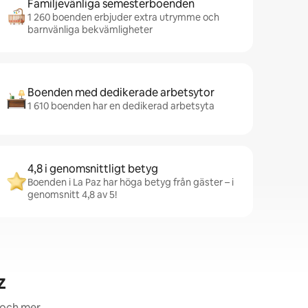
Familjevänliga semesterboenden
1 260 boenden erbjuder extra utrymme och
barnvänliga bekvämligheter
Boenden med dedikerade arbetsytor
1 610 boenden har en dedikerad arbetsyta
4,8 i genomsnittligt betyg
Boenden i La Paz har höga betyg från gäster – i
genomsnitt 4,8 av 5!
z
 och mer.