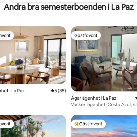
Andra bra semesterboenden i La Paz
avorit
Gästfavorit
gästfavorit
Gästfavorit
ttligt betyg, 5 omdömen
het i La Paz
5 av 5 i genomsnittligt betyg, 38 omdöm
5 (38)
Ägarlägenhet i La Paz
Vacker lägenhet, Costa Azul, n
strandpromenaden.
avorit
Gästfavorit
gästfavorit
Populär gästfavorit