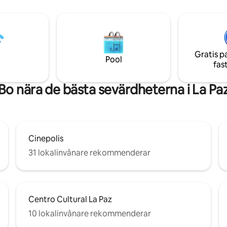
 medan du ser solen gå ner
uteplats och trädgård med en p
en! Lägenheten ligger
perfekt för avkoppling och att 
avstånd till malecon, barer,
de fantastiska kvällsfärgerna i L
ger och alla läckerheter La Paz
Perfekt beläget nära La Paz bä
 WiFi, säkerhet
erkända restauranger, kaféer 
nt, gated community och en
shopping, alla inom gångavstån
Gratis p
Pool
keringsplats.
mini mart runt hörnet.
fas
Bo nära de bästa sevärdheterna i La Pa
Cinepolis
31 lokalinvånare rekommenderar
Centro Cultural La Paz
10 lokalinvånare rekommenderar