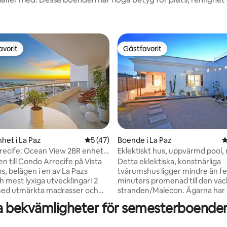
avorit
Gästfavorit
gästfavorit
Gästfavorit
tligt betyg, 69 omdömen
het i La Paz
5 av 5 i genomsnittligt betyg, 47 omdöm
5 (47)
Boende i La Paz
4
ecife: Ocean View 2BR enhet
Eklektiskt hus, uppvärmd pool,
md pool
vattnet.
 till Condo Arrecife på Vista
Detta eklektiska, konstnärliga
s, belägen i en av La Pazs
tvårumshus ligger mindre än f
 mest lyxiga utvecklingar! 2
minuters promenad till den vac
ed utmärkta madrasser och
stranden/Malecon. Ägarna har 
r, 2 fullt utrustade badrum,
utformat hela boendet för att 
a bekvämligheter för semesterboenden 
ch ett fullt utrustat kök.
avslappnad och inbjudande atm
 på den privata och rymliga
gäster. Inkluderar en täckt bakre