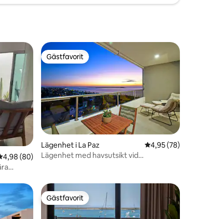
Gästfavorit
Gästfavorit
en
Lägenhet i La Paz
4,95 av 5 i genomsnit
4,95 (78)
Lägenhet med havsutsikt vid
4,98 av 5 i genomsnittligt betyg, 80 omdömen
4,98 (80)
solnedgångenastiskt läge och pool.
ära
Gästfavorit
Gästfavorit