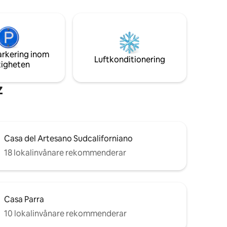
rivat pool
bort. Låt dig förvånas av takterrassen
njuta av
med panoramautsikt över havet och
a Paz.
staden, ett utrymme där du kan koppla
sta, mest
av och njuta av gemensamma
och
bekvämligheter: jacuzzi, eldstad, gym,
d, och en
arkering inom
grill, sportbar och solstolar. Ett elegant
Luftkonditionering
tigheten
boende med oslagbart läge.
z
Casa del Artesano Sudcaliforniano
18 lokalinvånare rekommenderar
Casa Parra
10 lokalinvånare rekommenderar