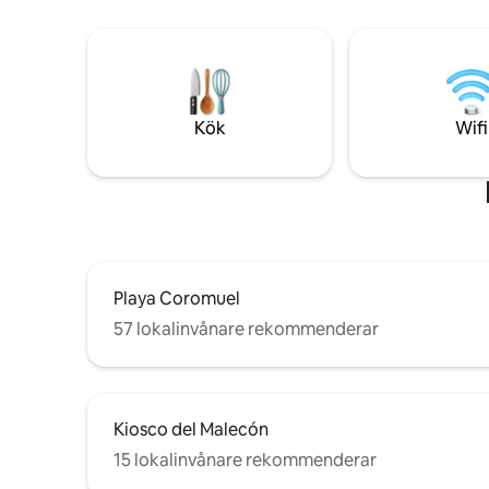
och fantastisk havsutsikt är
balkongen
favoritplatsen. Rekommenderas varmt
över Californiavik
av resenärer som planerar ett återbesök
inom gång
– en pärla för att njuta av det bästa av
restauran
Baja California Sur! Biluthyrning
har att erbjuda! Snabbt
tillgänglig, inklusive gratis upphämtning
dygnet ru
Kök
Wifi
och avlämning på La Paz flygplats.
privat par
Playa Coromuel
57 lokalinvånare rekommenderar
Kiosco del Malecón
15 lokalinvånare rekommenderar