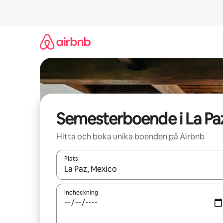
Hoppa
till
innehåll
Semesterboende i La Pa
Hitta och boka unika boenden på Airbnb
Plats
När resultaten är tillgängliga kan du navigera me
Incheckning