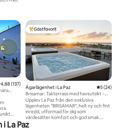
Ägarlägen
Gästfavorit
Gästf
Populär gästfavorit
Populär
Ancla Baj
utsikt 4
Helt ny l
stranden 
parkering
av de bästa
med kök,
sovrum o
din viste
halvt kv
en
,88 av 5 i genomsnittligt betyg, 137 omdömen
4,88 (137)
ansluter
Ägarlägenhet i La Paz
5 av 5 i genomsnit
5 (24)
 nära
meter frå
Brisamar: Takterrass med havsutsikt –
Living di
nära strandpromenaden
Upplev La Paz från den exklusiva
em
kan njuta
lägenheten ”BRISAMAR”, helt ny och fint
kra
solnedgån
inredd, utformad för dig som
unikt
värdesätter komfort och god smak.
skapa en
i La Paz
Lägenheten ligger på fjärde våningen,
osfär för
tre kvarter från Malecón, och du har det
bästa av staden bara en kort promenad