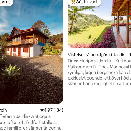
avorit
Gästfavorit
gästfavorit
Populär gästfavorit
tligt betyg, 16 omdömen
Vistelse på bondgård i Jardín
Finca Mariposa Jardin – Kaffeodl
Colombia!
Välkommen till Finca Mariposa! I vårt
rymliga, lugna bergshem kan du
exklusivt boende, ett överflöd a
skönhet och möjligheten att u
av de bästa kaffeturerna i Colombia
med oss för att uppleva vardag
fungerande colombiansk kaffe
omgiven av sevärdheter, ljud o
rdín
4,97 av 5 i genomsnittligt betyg, 134 omdöm
4,97 (134)
från den lantliga molnskogs mil
affefarm Jardín- Antioquia
kommer att lära dig alla aspekt
te efter ett fridfullt ställe att
kaffeodling och produktion me
ed familj eller vänner är denna
njuter av utsökt Finca Mariposa