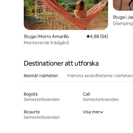
Stuga i Ja
Glamping
Stuga i Morro Amarillo
4,98 av 5 i genomsnit
4,98 (54)
Monteverde trädgård
Destinationer att utforska
Resmål i närheten
Främsta sevärdheterna i närheten
Bogotá
Cali
Semesterboenden
Semesterboenden
Ricaurte
Visa mer
Semesterboenden