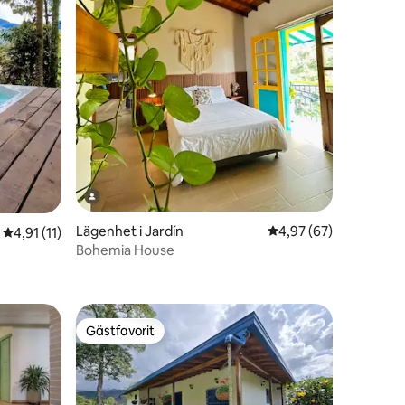
Lägenhet i Jardín
4,97 av 5 i genomsnit
4,97 (67)
4,91 av 5 i genomsnittligt betyg, 11 omdömen
4,91 (11)
Bohemia House
en
Gästfavorit
Gästfavorit