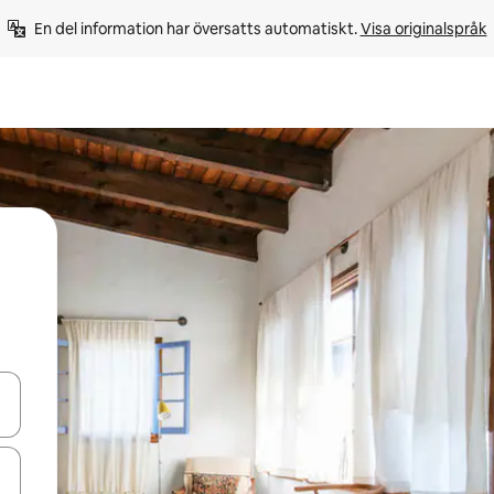
En del information har översatts automatiskt. 
Visa originalspråk
d upp- och nedåtpilarna eller utforska genom att trycka eller svepa.