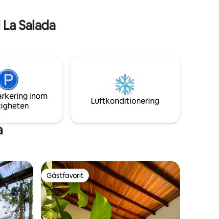
vila. Gör Home Family till ditt hem i
Jardín!
 La Salada
arkering inom
Luftkonditionering
tigheten
a
Gästfavorit
Gästfavorit