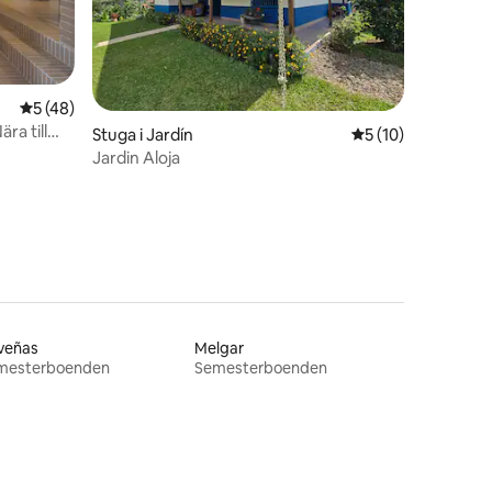
en
5 av 5 i genomsnittligt betyg, 48 omdömen
5 (48)
ra till
Stuga i Jardín
5 av 5 i genomsnit
5 (10)
Jardin Aloja
veñas
Melgar
mesterboenden
Semesterboenden