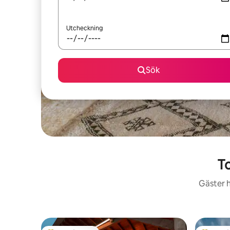
Utcheckning
Sök
T
Gäster h