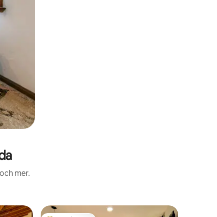
da
 och mer.
Stuga i J