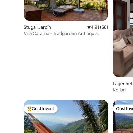
Stuga i Jardín
4,91 av 5 i genomsnit
4,91 (56)
Villa Catalina - Trädgården Antioquia.
Lägenhet 
Kolibri
Gästfavorit
Gästfavo
Populär gästfavorit
Gästfavo