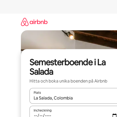
Hoppa
till
innehåll
Semesterboende i La
Salada
Hitta och boka unika boenden på Airbnb
Plats
När resultaten är tillgängliga kan du navigera me
Incheckning