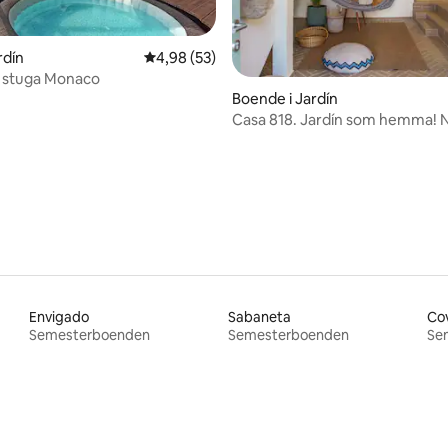
rdín
4,98 av 5 i genomsnittligt betyg, 53 omdöm
4,98 (53)
 stuga Monaco
Boende i Jardín
Casa 818. Jardín som hemma! Nä
tligt betyg, 54 omdömen
parken
Envigado
Sabaneta
Co
Semesterboenden
Semesterboenden
Se