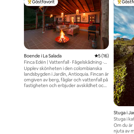
Gästfavorit
Gästf
Populär gästfavorit
Populär 
Boende i La Salada
5 av 5 i genomsnit
5 (16)
Finca Edén | Vattenfall · Fågelskådning ·
Fjällutsikt
Upplev skönheten i den colombianska
landsbygden i Jardín, Antioquia. Fincan är
omgiven av berg, fåglar och vattenfall på
fastigheten och erbjuder avskildhet och
lugn. Avokado, banan, plátano, ägg och
mandarin odlas här och kan finnas
tillgängliga under din vistelse. Vi serverar
också lokalt odlat kaffe. Säsongens
Stuga i Ja
grönsaker kan plockas under säsongen.
Stuga i k
Endast 10 minuter från huvudparken och
Om du är u
nära Cascada La Escalera och Café Jardín
njuta av m
kan du njuta av naturen med enkel