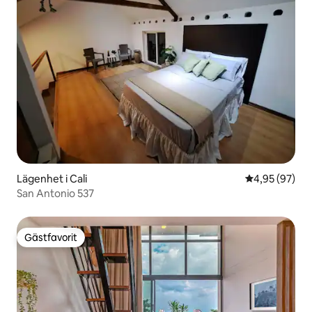
Lägenhet i Cali
4,95 av 5 i g
4,95 (97)
San Antonio 537
Gästfavorit
Gästfavorit