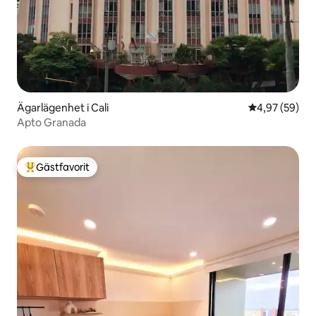
Ägarlägenhet i Cali
4,97 av 5 i g
4,97 (59)
Apto Granada
Gästfavorit
Populär gästfavorit