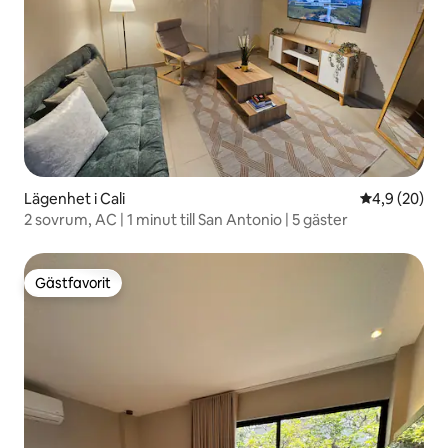
Lägenhet i Cali
4,9 av 5 i g
4,9 (20)
2 sovrum, AC | 1 minut till San Antonio | 5 gäster
Gästfavorit
Gästfavorit