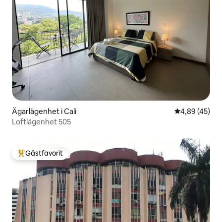
Ägarlägenhet i Cali
4,89 av 5 i g
4,89 (45)
Loftlägenhet 505
Gästfavorit
Populär gästfavorit