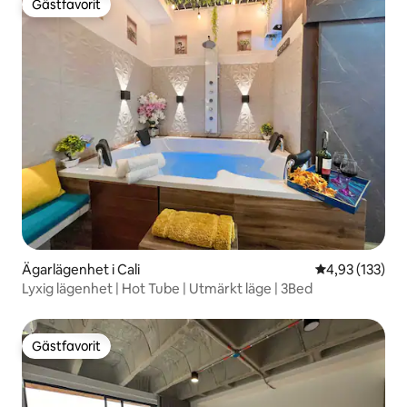
Gästfavorit
Gästfavorit
Ägarlägenhet i Cali
4,93 av 5 i ge
4,93 (133)
Lyxig lägenhet | Hot Tube | Utmärkt läge | 3Bed
Gästfavorit
Gästfavorit