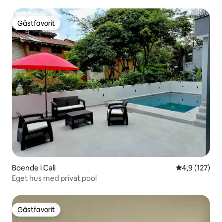
Gästfavorit
Gästfavorit
Boende i Cali
4,9 av 5 i ge
4,9 (127)
Eget hus med privat pool
Gästfavorit
Gästfavorit