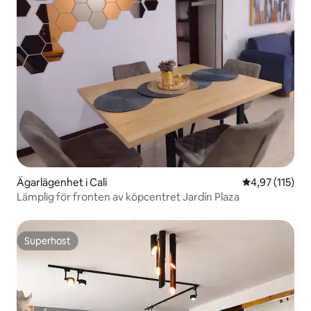
Ägarlägenhet i Cali
4,97 av 5 i ge
4,97 (115)
Lämplig för fronten av köpcentret Jardín Plaza
Superhost
Superhost