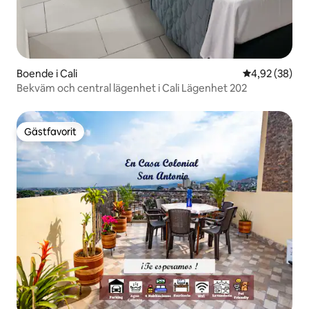
Boende i Cali
4,92 av 5 i g
4,92 (38)
Bekväm och central lägenhet i Cali Lägenhet 202
Gästfavorit
Gästfavorit