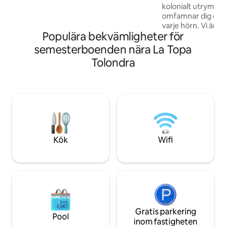
kolonialt utrymme 
TV och mycket mer! Om du är ute efter
omfamnar dig och 
en sann kulturell stads upplevelse, med
varje hörn. Vi är i 
alla bekvämligheter och komfort, är
Populära bekvämligheter för
centrum, några st
detta ditt ställe.
kaféer och salsabarer. Här hi
semesterboenden nära La Topa
premium vila och 
Tolondra
upp till 6 resenärer. Vi befinner oss i 
traditionella San 
historiskt, turistigt
Innan du bokar re
läser avsnittet "Gr
dig om områdets 
Kök
Wifi
Gratis parkering
Pool
inom fastigheten