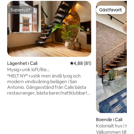
Superhost
Gästfavorit
Superhost
Gästfavorit
Lägenhet i Cali
4,88 av 5 i genomsnittligt be
4,88 (81)
Mysig+unik loft/lite
natur/höghastighets-WiFi
*HELT NY* rustik men ändå lyxig och
modern vindsvåning belägen i San
Antonio. Gångavstånd från Calis bästa
restauranger, bästa barer/nattklubbar!
Centralt beläget i Calis berömda
konstnärliga och koloniala grannskap San
Antonio, är denna eleganta vindsvåning
utrustad med allt du behöver för en
Boende i Cali
bekväm vistelse. Fullt utrustat kök,
Kolonialt hus | His
dubbelsängar, arbetsyta,
över Cristo Rey
Välkommen till La 
luftkonditionering, tvättmaskin, Smart-