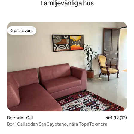
Familjevänliga hus
Gästfavorit
Gästfavorit
Boende i Cali
4,92 av 5 i g
4,92 (12)
Bor i Cali sedan SanCayetano, nära TopaTolondra