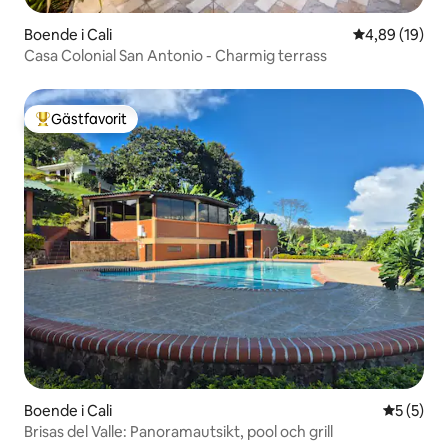
Boende i Cali
4,89 av 5 i g
4,89 (19)
Casa Colonial San Antonio - Charmig terrass
Gästfavorit
Populär gästfavorit
Boende i Cali
5 av 5 i 
5 (5)
Brisas del Valle: Panoramautsikt, pool och grill