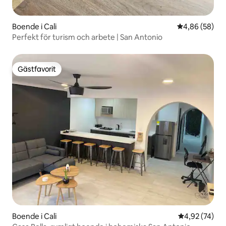
Boende i Cali
4,86 av 5 i g
4,86 (58)
Perfekt för turism och arbete | San Antonio
Gästfavorit
Gästfavorit
Boende i Cali
4,92 av 5 i g
4,92 (74)