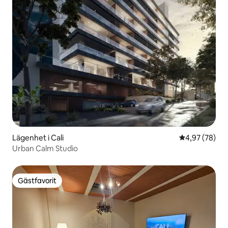
Lägenhet i Cali
4,97 av 5 i g
4,97 (78)
Urban Calm Studio
Gästfavorit
Gästfavorit