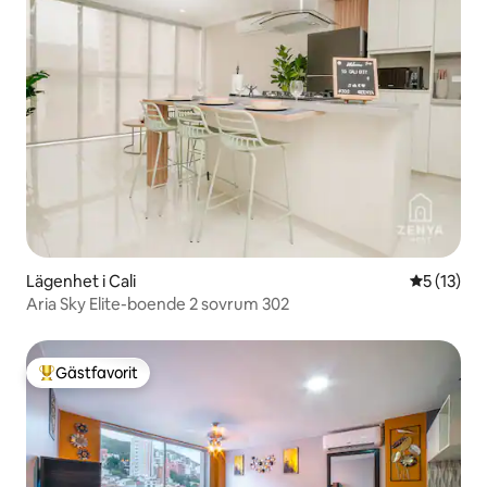
Lägenhet i Cali
5 av 5 i g
5 (13)
Aria Sky Elite-boende 2 sovrum 302
Gästfavorit
Populär gästfavorit