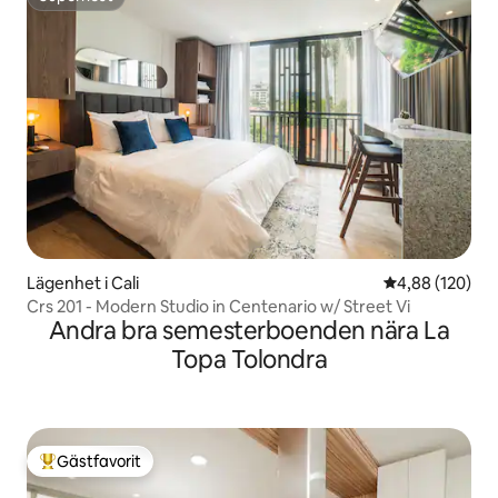
Superhost
Lägenhet i Cali
4,88 av 5 i ge
4,88 (120)
Crs 201 - Modern Studio in Centenario w/ Street Vi
Andra bra semesterboenden nära La
Topa Tolondra
Gästfavorit
Populär gästfavorit