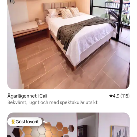
Ägarlägenhet i Cali
4,9 av 5 i g
4,9 (115)
Bekvämt, lugnt och med spektakulär utsikt
Gästfavorit
Populär gästfavorit