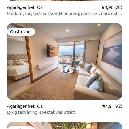
Ägarlägenhet i Cali
4,96 av 5 i g
4,96 (26)
Modern, ljus, tyst: luftkonditionering, pool, skrivbord och
balkong
Gästfavorit
Gästfavorit
Ägarlägenhet i Cali
4,91 av 5 i g
4,91 (92)
Lyxig takvåning, spektakulär utsikt