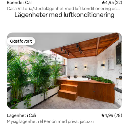
Boende i Cali
4,95 av 5 i g
4,95 (22)
Casa Vittoria/studiolägenhet med luftkonditionering och
Lägenheter med luftkonditionering
terrass
Gästfavorit
Gästfavorit
Lägenhet i Cali
4,99 av 5 i g
4,99 (78)
Mysig lägenhet i El Peñón med privat jacuzzi