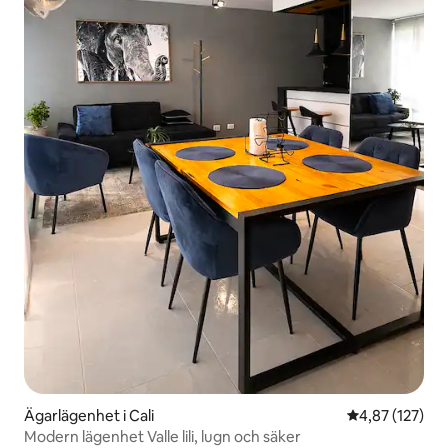
Ägarlägenhet i Cali
4,87 av 5 i ge
4,87 (127)
Modern lägenhet Valle lili, lugn och säker