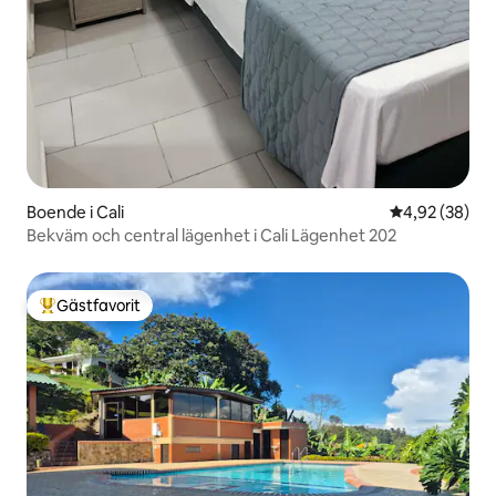
Boende i Cali
4,92 av 5 i g
4,92 (38)
Bekväm och central lägenhet i Cali Lägenhet 202
Gästfavorit
Populär gästfavorit