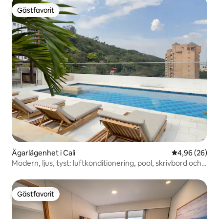
Gästfavorit
Gästfavorit
Ägarlägenhet i Cali
4,96 av 5 i g
4,96 (26)
Modern, ljus, tyst: luftkonditionering, pool, skrivbord och
balkong
Gästfavorit
Gästfavorit