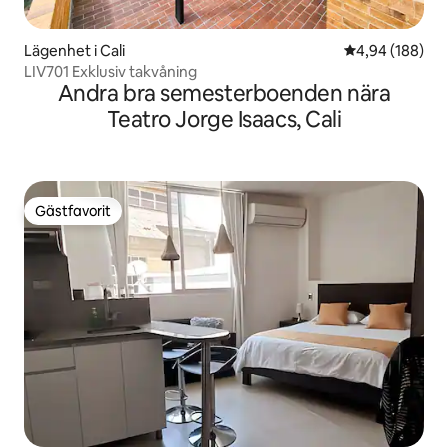
Lägenhet i Cali
4,94 av 5 i ge
4,94 (188)
LIV701 Exklusiv takvåning
Andra bra semesterboenden nära
Teatro Jorge Isaacs, Cali
Gästfavorit
Gästfavorit