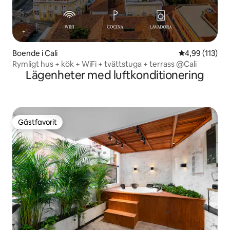
Boende i Cali
4,99 av 5 i ge
4,99 (113)
Rymligt hus + kök + WiFi + tvättstuga + terrass @Cali
Lägenheter med luftkonditionering
Gästfavorit
Gästfavorit