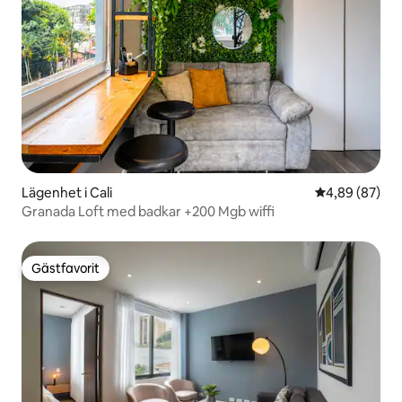
Lägenhet i Cali
4,89 av 5 i g
4,89 (87)
Granada Loft med badkar +200 Mgb wiffi
Gästfavorit
Gästfavorit