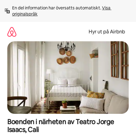
Hoppa
En del information har översatts automatiskt. 
Visa 
till
originalspråk
innehåll
Hyr ut på Airbnb
Boenden i närheten av Teatro Jorge
Isaacs, Cali