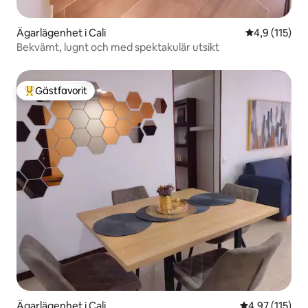
Ägarlägenhet i Cali
4,9 av 5 i g
4,9 (115)
Bekvämt, lugnt och med spektakulär utsikt
Gästfavorit
Populär gästfavorit
Ägarlägenhet i Cali
4,97 av 5 i ge
4,97 (115)