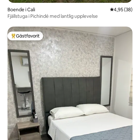
Boende i Cali
4,95 av 5 i g
4,95 (38)
Fjällstuga i Pichindé med lantlig upplevelse
Gästfavorit
Populär gästfavorit