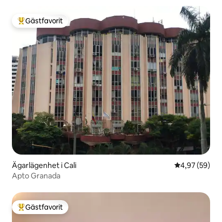
Gästfavorit
Populär gästfavorit
Ägarlägenhet i Cali
4,97 av 5 i g
4,97 (59)
Apto Granada
Gästfavorit
Populär gästfavorit