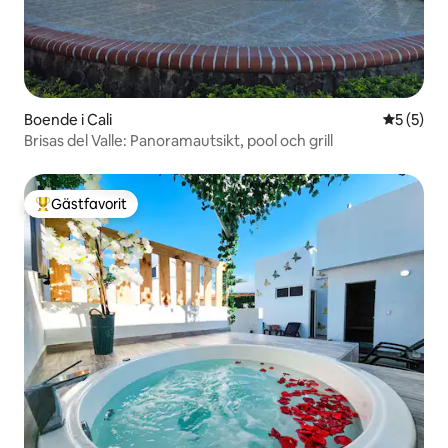
Boende i Cali
5 av 5 i 
5 (5)
Brisas del Valle: Panoramautsikt, pool och grill
Gästfavorit
Populär gästfavorit