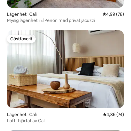
Lägenhet i Cali
4,99 av 5 i g
4,99 (78)
Mysig lägenhet i El Peñón med privat jacuzzi
Gästfavorit
Gästfavorit
Lägenhet i Cali
4,86 av 5 i g
4,86 (74)
Loft i hjärtat av Cali