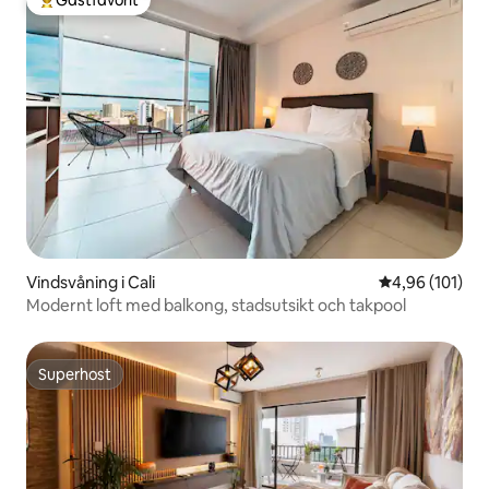
Gästfavorit
Populär gästfavorit
Vindsvåning i Cali
4,96 av 5 i ge
4,96 (101)
Modernt loft med balkong, stadsutsikt och takpool
Superhost
Superhost