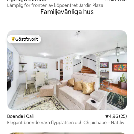
Lämplig för fronten av köpcentret Jardín Plaza
Familjevänliga hus
Gästfavorit
Populär gästfavorit
Boende i Cali
4,96 av 5 i g
4,96 (25)
Elegant boende nära flygplatsen och Chipichape – Nattliv