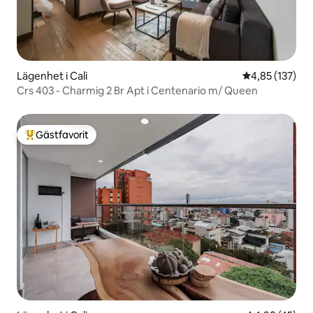
Lägenhet i Cali
4,85 av 5 i ge
4,85 (137)
Crs 403 - Charmig 2 Br Apt i Centenario m/ Queen
Gästfavorit
Populär gästfavorit