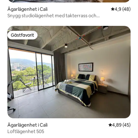
Ägarlägenhet i Cali
4,9 av 5 i g
4,9 (48)
Snygg studiolägenhet med takterrass och
luftkonditionering i San Antonio
Gästfavorit
Gästfavorit
Ägarlägenhet i Cali
4,89 av 5 i g
4,89 (45)
Loftlägenhet 505