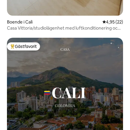
Boende i Cali
4,95 av 5 i g
4,95 (22)
Casa Vittoria/studiolägenhet med luftkonditionering och
terrass
Gästfavorit
Populär gästfavorit