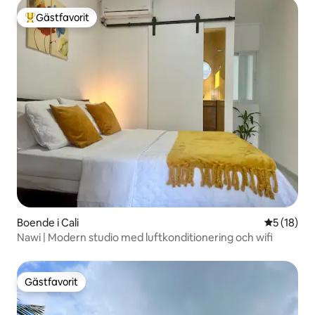
Gästfavorit
Populär gästfavorit
Boende i Cali
5 av 5 i g
5 (18)
Nawi | Modern studio med luftkonditionering och wifi
Gästfavorit
Gästfavorit