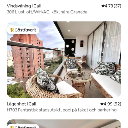
Vindsvåning i Cali
4,73 av 5 i g
4,73 (37)
306 Ljust loft/Wifi/AC, kök, nära Granada
Gästfavorit
Populär gästfavorit
Lägenhet i Cali
4,99 av 5 i g
4,99 (92)
H703 Fantastisk stadsutsikt, pool på taket och parkering