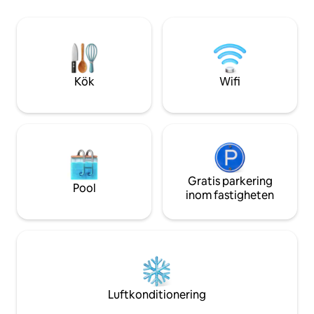
modern estetik. Genom vår användning
ljudisolerade föns
av återvunna tegelstenar, bjälkar,
öronproppar 😴.
fönsterramar och dörrar kommer du att
transporteras till det förflutna samtidigt
som du njuter av dagens många
moderna bekvämligheter.
Kök
Wifi
Gratis parkering
Pool
inom fastigheten
Luftkonditionering