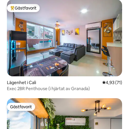
Gästfavorit
Populär gästfavorit
Lägenhet i Cali
4,93 av 5 i g
4,93 (71)
Exec 2BR Penthouse (i hjärtat av Granada)
Gästfavorit
Gästfavorit