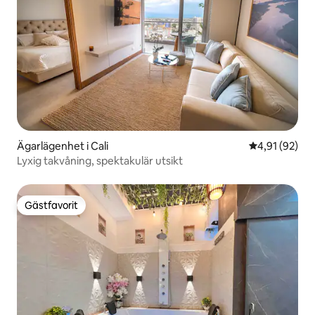
Ägarlägenhet i Cali
4,91 av 5 i g
4,91 (92)
Lyxig takvåning, spektakulär utsikt
Gästfavorit
Gästfavorit