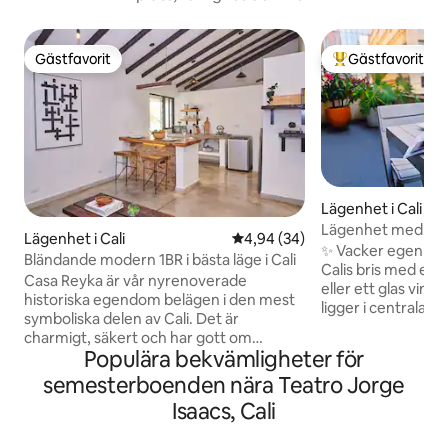
Gästfavorit
Gästfavorit
Gästfavorit
Populär gästfavor
Lägenhet i Cali
Lägenhet med priv
Lägenhet i Cali
4,94 av 5 i genomsnittligt bet
4,94 (34)
Bulevar del Río
✨ Vacker egen terr
Bländande modern 1BR i bästa läge i Cali
Calis bris med ett
Casa Reyka är vår nyrenoverade
eller ett glas vin 
historiska egendom belägen i den mest
ligger i centrala Ca
symboliska delen av Cali. Det är
kultur och musik 🎶
charmigt, säkert och har gott om
utforska staden till
Populära bekvämligheter för
personlighet. Vårt uppdrag under
arbetsresor. 🎉 På 
renoveringen var att presentera det
semesterboenden nära Teatro Jorge
del Sabor område
förflutna som kontaktpunkt. Du hittar
lokal atmosfär 💃
Isaacs, Cali
varje detalj i detta vackra hus berättar en
störande för gäste
unik historia med rustik, kolonial och
buller. För din komf