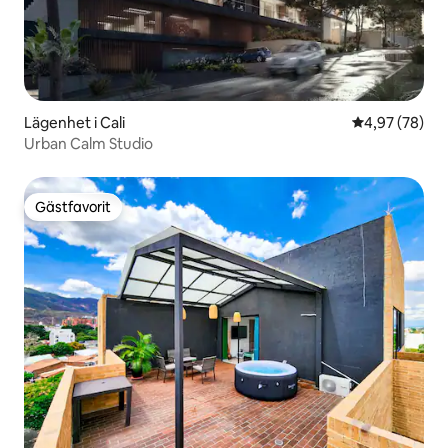
Lägenhet i Cali
4,97 av 5 i g
4,97 (78)
Urban Calm Studio
Gästfavorit
Gästfavorit