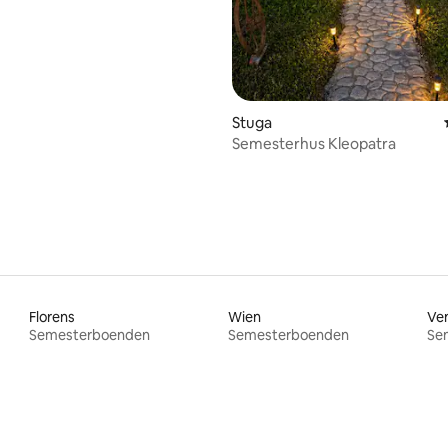
tligt betyg, 34 omdömen
Stuga
Semesterhus Kleopatra
Florens
Wien
Ve
Semesterboenden
Semesterboenden
Se