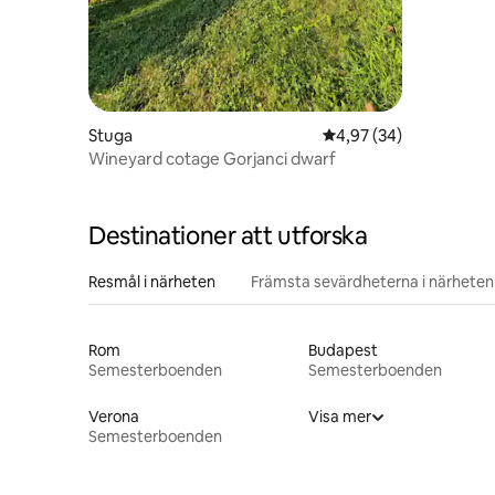
Stuga
4,97 av 5 i genomsnit
4,97 (34)
Wineyard cotage Gorjanci dwarf
Destinationer att utforska
Resmål i närheten
Främsta sevärdheterna i närheten
Rom
Budapest
Semesterboenden
Semesterboenden
Verona
Visa mer
Semesterboenden