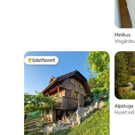
Minihus
Vingårdsu
Gästfavorit
Populär gästfavorit
Alpstuga
Huset vid