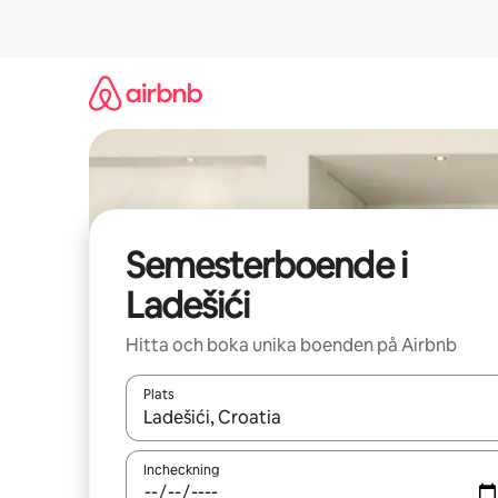
Hoppa
till
innehåll
Semesterboende i
Ladešići
Hitta och boka unika boenden på Airbnb
Plats
När resultaten är tillgängliga kan du navigera me
Incheckning