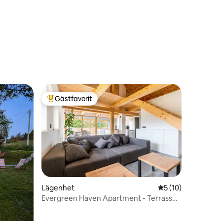
en
Gästfavorit
Populär gästfavorit
en
Lägenhet
5 av 5 i genomsnit
5 (10)
Evergreen Haven Apartment - Terrass
och grill