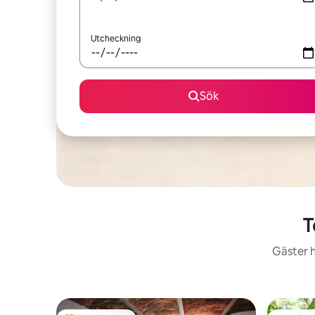
Utcheckning
Sök
T
Gäster h