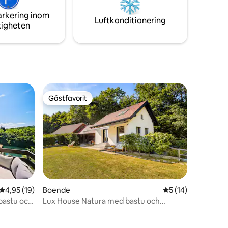
en av lyx
arkering inom
ktsort.
Luftkonditionering
tigheten
Gästfavorit
Gästfavorit
4,95 av 5 i genomsnittligt betyg, 19 omdömen
4,95 (19)
Boende
5 av 5 i genomsnit
5 (14)
bastu och
Lux House Natura med bastu och
bubbelpool