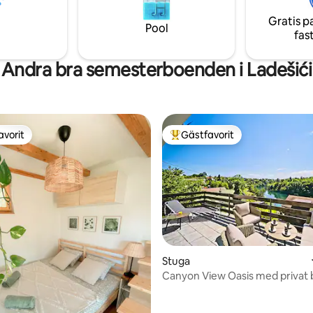
ling på Odrafloden, ridning,
omgivningen. Upplev blandning
 cykling, grill, öppen spis.
Gratis p
och natur i denna fridfulla tillfly
Pool
fas
Andra bra semesterboenden i Ladešići
avorit
Gästfavorit
gästfavorit
Populär gästfavorit
tligt betyg, 31 omdömen
Stuga
Canyon View Oasis med privat 
jacuzzi