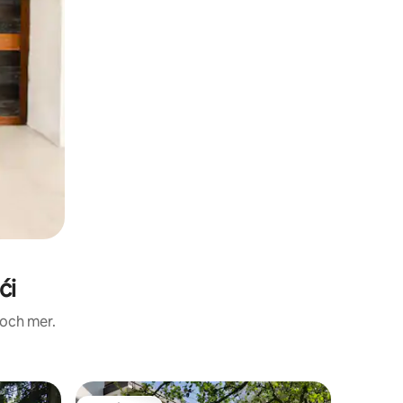
ći
 och mer.
Stuga