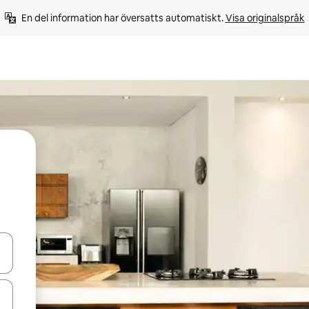
En del information har översatts automatiskt. 
Visa originalspråk
d upp- och nedåtpilarna eller utforska genom att trycka eller svepa.